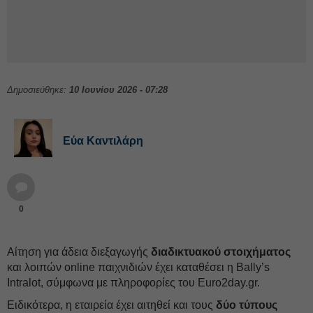
Δημοσιεύθηκε:
10 Ιουνίου 2026 - 07:28
Εύα Καντιλάρη
0
Αίτηση για άδεια διεξαγωγής
διαδικτυακού στοιχήματος
και λοιπών online παιχνιδιών έχει καταθέσει η Bally’s
Intralοt, σύμφωνα με πληροφορίες του Euro2day.gr.
Ειδικότερα, η εταιρεία έχει αιτηθεί και τους
δύο τύπους