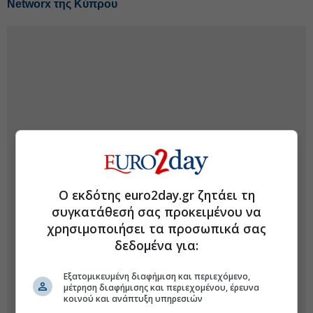
Networx της Κύπρου
Ο εκδότης euro2day.gr ζητάει τη
συγκατάθεσή σας προκειμένου να
χρησιμοποιήσει τα προσωπικά σας
δεδομένα για:
Εξατομικευμένη διαφήμιση και περιεχόμενο,
μέτρηση διαφήμισης και περιεχομένου, έρευνα
κοινού και ανάπτυξη υπηρεσιών