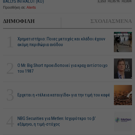
BALLYS INTRALOT (ΚΟ)
1,153
+0,35 %
+0,004
Προσθήκη σε:
Alerts
ΔΗΜΟΦΙΛΗ
ΣΧΟΛΙΑΣΜΕΝΑ
1
Χρηματιστήριο: Ποιες μετοχές και κλάδοι έχουν
ακόμη περιθώρια ανόδου
2
O Mr. Big Short προειδοποιεί για κραχ αντίστοιχο
του 1987
3
Ερχεται η «τέλεια καταιγίδα» για την τιμή του καφέ
4
NBG Securities για Metlen: Ισχυρότερο το β'
εξάμηνο, η τιμή-στόχος