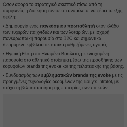
Όσον αφορά το στρατηγικό σκεπτικό πίσω από τη
συμφωνία, η διοίκηση τόνισε ότι αναμένεται να φέρει τα εξής
οφέλη:
• Δημιουργία ενός
παγκόσμιου πρωταθλητή
στον κλάδο
των τυχερών παιχνιδιών και των λοταριών, με ισχυρή
πανευρωπαϊκή παρουσία στο B2C και σημαντικά
διευρυμένη εμβέλεια σε τοπικά ρυθμιζόμενες αγορές.
• Ηγετική θέση στο Ηνωμένο Βασίλειο, με ενισχυμένη
παρουσία στο αθλητικό στοίχημα μέσω της προσθήκης των
κορυφαίων brands της evoke και της πελατειακής της βάσης.
• Συνδυασμός των
εμβληματικών brands της evoke
με τις
προηγμένες τεχνολογίες δεδομένων της Bally’s Intralοt, με
στόχο τη βελτιστοποίηση της εμπειρίας των παικτών.