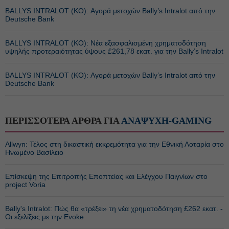
BALLYS INTRALOT (ΚΟ): Αγορά μετοχών Bally’s Intralot από την
Deutsche Bank
BALLYS INTRALOT (ΚΟ): Νέα εξασφαλισμένη χρηματοδότηση
υψηλής προτεραιότητας ύψους £261,78 εκατ. για την Bally’s Intralot
BALLYS INTRALOT (ΚΟ): Αγορά μετοχών Bally’s Intralot από την
Deutsche Bank
ΠΕΡΙΣΣΟΤΕΡΑ ΑΡΘΡΑ ΓΙΑ
ΑΝΑΨΥΧΗ-GAMING
Allwyn: Τέλος στη δικαστική εκκρεμότητα για την Εθνική Λοταρία στο
Ηνωμένο Βασίλειο
Επίσκεψη της Επιτροπής Εποπτείας και Ελέγχου Παιγνίων στο
project Voria
Bally's Intralot: Πώς θα «τρέξει» τη νέα χρηματοδότηση £262 εκατ. -
Οι εξελίξεις με την Evoke