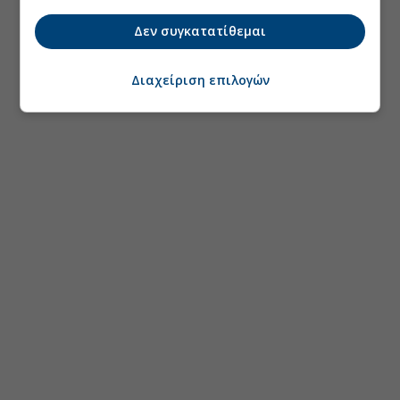
Δεν συγκατατίθεμαι
Διαχείριση επιλογών