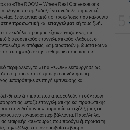
σε το «The ROOM – Where Real Conversations
διαλόγου που φιλοδοξεί να αναδείξει σημαντικά
5
ωνίας, ξεκινώντας από τις προκλήσεις που καλούνται
ς στην προσωπική
και
επαγγελματική
τους ζωή.
, στην εκδήλωση συμμετείχαν εργαζόμενες του
από διαφορετικούς επαγγελματικούς κλάδους, οι
α ανταλλάξουν απόψεις, να μοιραστούν βιώματα και να
 που επηρεάζουν την καθημερινότητα και την
στικό περιβάλλον, το «The ROOM» λειτούργησε ως
 όπου η προσωπική εμπειρία συνάντησε τη
ογος μετατράπηκε σε πηγή έμπνευσης και
αδείχθηκαν ζητήματα που απασχολούν τη σύγχρονη
ισορροπίας μεταξύ επαγγελματικής και προσωπικής
ς που συνοδεύουν την παρουσία και εξέλιξή της σε
κρατούμενα εργασιακά περιβάλλοντα. Παράλληλα,
ιας εταιρικής κουλτούρας που προάγει έμπρακτα τη
ίες, την εξέλιξη και τον αμοιβαίο σεβασμό.