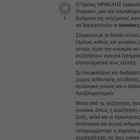
Ο Όμιλος ΗΡΑΚΛΗΣ εγκαινία
Happen», μια νέα πλατφόρμα 
ζητήματα της σύγχρονης κοιν
0
να διαχειριστούν οι
γυναίκε
Σύμφωνα με το δελτίο τύπου
Ομίλου, καθώς και γυναίκες 
οποίες είχαν την ευκαιρία ν
συζητήσουν ανοιχτά ζητήματα
επαγγελματική τους εξέλιξη.
Σε ένα φιλόξενο και διαδρα
χώρος αυθεντικής σύνδεσης,
συλλογική γνώση και ο διάλ
προβληματισμού.
Μέσα από τις συζητήσεις αν
γυναίκα, όπως η αναζήτηση 
ζωής, αλλά και οι προκλήσει
απαιτητικά και συχνά ανδρο
υπογραμμίστηκε η σημασία μ
συμπερίληψη, τις ίσες ευκαιρ