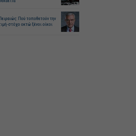
δεκαετία
Πειραιώς: Πού τοποθετούν την
τιμή-στόχο οκτώ ξένοι οίκοι