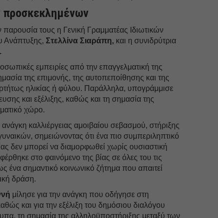
ν προσκεκλημένων
ν παρουσία τους η Γενική Γραμματέας Ιδιωτικών
 Ανάπτυξης,
Στελλίνα Σιαράπη,
και η συνιδρύτρια
.
οσωπικές εμπειρίες από την επαγγελματική της
ημασία της επιμονής, της αυτοπεποίθησης και της
αρτήτως ηλικίας ή φύλου. Παράλληλα, υπογράμμισε
ευσης και εξέλιξης, καθώς και τη σημασία της
λματικό χώρο.
 ανάγκη καλλιέργειας αμοιβαίου σεβασμού, στήριξης
γυναικών, σημειώνοντας ότι ένα πιο συμπεριληπτικό
ίας δεν μπορεί να διαμορφωθεί χωρίς ουσιαστική
έρθηκε στο φαινόμενο της βίας σε όλες του τις
ως ένα σημαντικό κοινωνικό ζήτημα που απαιτεί
ική δράση.
ννή
μίλησε για την ανάγκη που οδήγησε στη
αθώς και για την εξέλιξη του δημόσιου διαλόγου
υπα, τη σημασία της αλληλοϋποστήριξης μεταξύ των