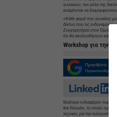
γυναικών, τον ρόλο της δικτύ
αναμένεται να διαμορφώσουν 
«Κάθε φορά που γυναίκες μοιρ
δίκτυο που τις ενδυναμώνει κ
Συγχαρητήρια στον Όμιλο ΗΡ
ότι θα ακολουθήσουν και άλ
Workshop για την ε
Προσθέστε το
E
Παρακολουθήστε τις
Ιδιαίτερο ενδιαφέρον παρου
the Result», το οποίο προσέ
τεχνικές για την ενίσχυση τ