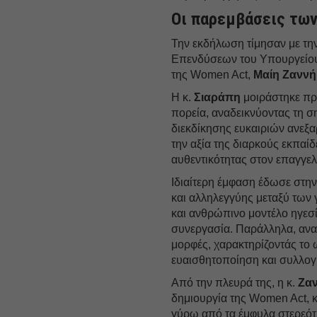
Οι παρεμβάσεις τω
Την εκδήλωση τίμησαν με τη
Επενδύσεων του Υπουργείου
της Women Act,
Μαίη Ζαννή
Η κ.
Σιαράπη
μοιράστηκε πρ
πορεία, αναδεικνύοντας τη σ
διεκδίκησης ευκαιριών ανεξ
την αξία της διαρκούς εκπαίδ
αυθεντικότητας στον επαγγε
Ιδιαίτερη έμφαση έδωσε στην
και αλληλεγγύης μεταξύ των 
και ανθρώπινο μοντέλο ηγεσ
συνεργασία. Παράλληλα, αναφ
μορφές, χαρακτηρίζοντάς το 
ευαισθητοποίηση και συλλογ
Από την πλευρά της, η κ.
Ζα
δημιουργία της Women Act, κ
γύρω από τα έμφυλα στερεότ