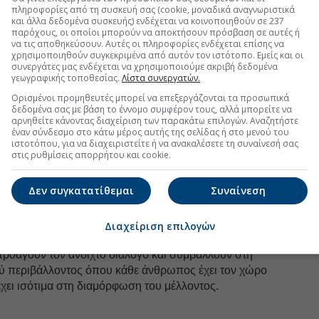
ας στο επαγγελματικό περιβάλλον.
πληροφορίες από τη συσκευή σας (cookie, μοναδικά αναγνωριστικά
και άλλα δεδομένα συσκευής) ενδέχεται να κοινοποιηθούν σε 237
ς ανέλαβε η δημοσιογράφος Μαρία Ακριβού,
παρόχους, οι οποίοι μπορούν να αποκτήσουν πρόσβαση σε αυτές ή
να τις αποθηκεύσουν. Αυτές οι πληροφορίες ενδέχεται επίσης να
ς σε θέματα ηγεσίας, επιχειρηματικότητας και
χρησιμοποιηθούν συγκεκριμένα από αυτόν τον ιστότοπο. Εμείς και οι
συνεργάτες μας ενδέχεται να χρησιμοποιούμε ακριβή δεδομένα
γεωγραφικής τοποθεσίας.
Λίστα συνεργατών.
οινωνίας και Δημοσίων Σχέσεων του Ομίλου ΗΡΑΚΛΗΣ,
Ορισμένοι προμηθευτές μπορεί να επεξεργάζονται τα προσωπικά
το «The ROOM» δημιουργήθηκε για να προσφέρει
δεδομένα σας με βάση το έννομο συμφέρον τους, αλλά μπορείτε να
υναίκες μπορούν να μιλήσουν ανοιχτά, να
αρνηθείτε κάνοντας διαχείριση των παρακάτω επιλογών. Αναζητήστε
αι να αναζητήσουν νέες προοπτικές εξέλιξης.
έναν σύνδεσμο στο κάτω μέρος αυτής της σελίδας ή στο μενού του
ιστοτόπου, για να διαχειριστείτε ή να ανακαλέσετε τη συναίνεσή σας
ία θα συνεχιστεί μέσα από μια σειρά νέων
στις ρυθμίσεις απορρήτου και cookie.
ματικές που θα αναδεικνύουν σημαντικά ζητήματα
 θα ενισχύουν τη δύναμη της συνεργασίας, της
Δεν συγκατατίθεμαι
Συναίνεση
ικής εξέλιξης.
here Real Conversations Happen», ο Όμιλος
Διαχείριση επιλογών
έσμευσή του να αναπτύσσει πρωτοβουλίες που
προάγουν τον ανοιχτό διάλογο και συμβάλλουν στη
ύ περιβάλλοντος όπου κάθε άνθρωπος έχει τον χώρο
έχει ισότιμα στη διαμόρφωση του μέλλοντος.