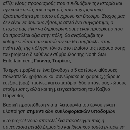
αξίζει νέους προορισμούς που συνδυάζουν την ιστορία και
την καλοκαιρία, τον τουρισμό, την επιχειρηματική
δραστηριότητα με τρόπο σύγχρονο και βιώσιμο. Στόχος μας
δεν είναι να δημιουργήσουμε απλά ένα συγκρότημα, ο
στόχος μας είναι να δημιουργήσουμε έναν προορισμό που
θα προσθέτει αξία στην πόλη, θα αναβαθμίζει την
καθημερινότητα των κατοίκων και θα συμβάλλει στην
ανάπτυξη της πόλης»,
τόνισε στο πλαίσιο της παρουσίασης
του project o διευθύνων σύμβουλος της North Star
Entertainment,
Γιάννης Τσιρίκος
.
Το έργο προβλέπει ένα ξενοδοχείο 5 αστέρων, αίθουσες
πολλαπλών χρήσεων και συνεδριακούς χώρους, χώρους
ευεξίας (spa), πισίνες και εστιατόρια, δύο υπόγειους χώρους
στάθμευσης, αλλά και τη μετεγκατάσταση του Καζίνο
Πάρνηθας.
Βασική προϋπόθεση για τη λειτουργία του έργου είναι η
υλοποίηση
σημαντικών κυκλοφοριακών υποδομών
.
«Το project Voria αποτελεί ένα παράδειγμα πώς η
συνεργασία μεταξύ Δημοσίου και Ιδιωτικού τομέα μπορεί να