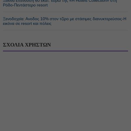
Ξεκινά επένδυση 60 εκατ. ευρώ της «H Hotels Collection» στη
Ρόδο-Πεντάστερο resort
Ξενοδοχεία: Ανοδος 10% στον τζίρο με στάσιμες διανυκτερεύσεις-Η
εικόνα σε resort και πόλεις
ΣΧΟΛΙΑ ΧΡΗΣΤΩΝ