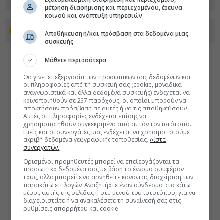
μέτρηση διαφήμισης και περιεχομένου, έρευνα
κοινού και ανάπτυξη υπηρεσιών
Προσθέστε το euro2day.gr στο Discover
Αποθήκευση ή/και πρόσβαση στα δεδομένα μιας
συσκευής
Μάθετε περισσότερα
Θα γίνει επεξεργασία των προσωπικών σας δεδομένων και
οι πληροφορίες από τη συσκευή σας (cookie, μοναδικά
αναγνωριστικά και άλλα δεδομένα συσκευής) ενδέχεται να
κοινοποιηθούν σε 237 παρόχους, οι οποίοι μπορούν να
αποκτήσουν πρόσβαση σε αυτές ή να τις αποθηκεύσουν.
Αυτές οι πληροφορίες ενδέχεται επίσης να
χρησιμοποιηθούν συγκεκριμένα από αυτόν τον ιστότοπο.
Εμείς και οι συνεργάτες μας ενδέχεται να χρησιμοποιούμε
ακριβή δεδομένα γεωγραφικής τοποθεσίας.
Λίστα
συνεργατών.
Ορισμένοι προμηθευτές μπορεί να επεξεργάζονται τα
προσωπικά δεδομένα σας με βάση το έννομο συμφέρον
τους, αλλά μπορείτε να αρνηθείτε κάνοντας διαχείριση των
παρακάτω επιλογών. Αναζητήστε έναν σύνδεσμο στο κάτω
μέρος αυτής της σελίδας ή στο μενού του ιστοτόπου, για να
διαχειριστείτε ή να ανακαλέσετε τη συναίνεσή σας στις
ρυθμίσεις απορρήτου και cookie.