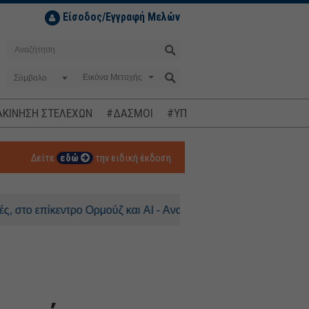
Είσοδος/Εγγραφή Μελών
Σύμβολο
ΚΙΝΗΣΗ ΣΤΕΛΕΧΩΝ
#ΔΑΣΜΟΙ
#ΥΠΟΚΛΟΠΕΣ
#ΠΛΗΘΩΡΙΣΜ
Δείτε
εδώ
την ειδική έκδοση
κεντρο Ορμούζ και AI - Ανοδος 0,3% για τον DAX