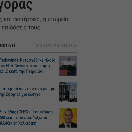
γοράς
αι φοιτήτριες, η εταιρεία
 επιδόσεις τους.
ΦΙΛΗ
ΣΧΟΛΙΑΣΜΕΝΑ
Tradewinds: Κατασχέθηκε πλοίο
του Ν. Λιβανού για απαίτηση
$21,5 εκατ. της Πειραιώς
Ποιοι μπαίνουν στο στόχαστρο
της Εφορίας για έλεγχο
Ζησιάδης (ONYX): Η επένδυση
388 εκατ. που φιλοδοξεί να
αλλάξει τη Χαλκιδική