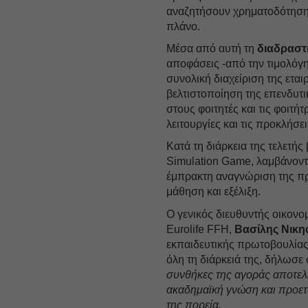
αναζητήσουν χρηματοδότηση κ
πλάνο.
Μέσα από αυτή τη
διαδραστ
αποφάσεις -από την τιμολόγη
συνολική διαχείριση της εται
βελτιστοποίηση της επενδυτ
στους φοιτητές και τις φοιτή
λειτουργίες και τις προκλήσ
Κατά τη διάρκεια της τελετή
Simulation Game, λαμβάνοντ
έμπρακτη αναγνώριση της προ
μάθηση και εξέλιξη.
Ο γενικός διευθυντής οικον
Eurolife FFH,
Βασίλης Νικ
εκπαιδευτικής πρωτοβουλίας 
όλη τη διάρκειά της, δήλωσε 
συνθήκες της αγοράς αποτελ
ακαδημαϊκή γνώση και προετο
της πορεία.