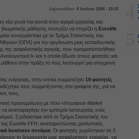
4
Δημοσιεύθηκε:
6 Ιουλίου 2026 - 19:15
 νέα γενιά πιο κοντά στην αγορά εργασίας και
 βιωματικής μάθησης συνεχίζει να στηρίζει η
Eurolife
5
αιρεία συνεργάστηκε με το Τμήμα Στατιστικής του
Αθηνών (ΟΠΑ) για την οργάνωση μιας εκπαιδευτικής
 της ασφαλιστικής αγοράς, που πραγματοποιήθηκε
Αναλογιστικά Ι»
και η οποία έδωσε στους φοιτητές και
να μάθουν στην πράξη το πώς λειτουργεί μια σύγχρονη
ης ενέργειας, στην οποία συμμετείχαν
19 φοιτητές
ποδέχτηκε τους συμμετέχοντες στα γραφεία της, για να
εις τους.
υτική προσομοίωση με τίτλο
«Insurance Market
 να αναπαραγάγει την εμπειρία λειτουργίας ενός
σμού. Σχεδιάστηκε από το Τμήμα Στατιστικής του
της Eurolife FFH, αναπαριστώντας ρεαλιστικές
ικά
business
σενάρια
. Οι φοιτητές χωρίστηκαν σε 3
ιάσουν τη δημιουργία μιας ασφαλιστικής εταιρείας, να