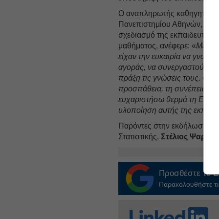
Ο αναπληρωτής καθηγητής στ
Πανεπιστημίου Αθηνών,
Αλέ
σχεδιασμό της εκπαιδευτικής
μαθήματος, ανέφερε: «
Μέσα α
είχαν την ευκαιρία να γνωρί
αγοράς, να συνεργαστούν, ν
πράξη τις γνώσεις τους. Θα 
προσπάθεια, τη συνέπεια και
ευχαριστήσω θερμά τη Euroli
υλοποίηση αυτής της εκπαιδ
Παρόντες στην εκδήλωση ήτα
Στατιστικής,
Στέλιος Ψαράκ
Προσθέστε το
E
Παρακολουθήστε τις