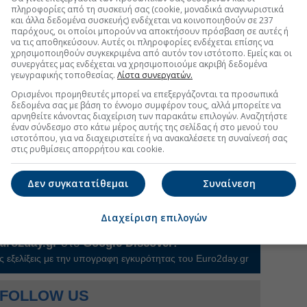
πληροφορίες από τη συσκευή σας (cookie, μοναδικά αναγνωριστικά
ο Τμήμα Στατιστικής του Οικονομικού
και άλλα δεδομένα συσκευής) ενδέχεται να κοινοποιηθούν σε 237
παρόχους, οι οποίοι μπορούν να αποκτήσουν πρόσβαση σε αυτές ή
ξανδρος Ζυμπίδης
, ο οποίος είχε τον κεντρικό
να τις αποθηκεύσουν. Αυτές οι πληροφορίες ενδέχεται επίσης να
 διαδικασίας ως διδάσκων του αντίστοιχου
χρησιμοποιηθούν συγκεκριμένα από αυτόν τον ιστότοπο. Εμείς και οι
πό το συγκεκριμένο Simulation Game, οι φοιτητές
συνεργάτες μας ενδέχεται να χρησιμοποιούμε ακριβή δεδομένα
γεωγραφικής τοποθεσίας.
Λίστα συνεργατών.
σουν από κοντά τις
προκλήσεις
της ασφαλιστικής
α αναλάβουν πρωτοβουλίες και να εφαρμόσουν στην
Ορισμένοι προμηθευτές μπορεί να επεξεργάζονται τα προσωπικά
δεδομένα σας με βάση το έννομο συμφέρον τους, αλλά μπορείτε να
ήθελα να συγχαρώ όλες τις ομάδες για την
αρνηθείτε κάνοντας διαχείριση των παρακάτω επιλογών. Αναζητήστε
 το υψηλό επίπεδο συμμετοχής τους, καθώς και να
έναν σύνδεσμο στο κάτω μέρος αυτής της σελίδας ή στο μενού του
ιστοτόπου, για να διαχειριστείτε ή να ανακαλέσετε τη συναίνεσή σας
fe FFH για την ουσιαστική συμβολή της στην
στις ρυθμίσεις απορρήτου και cookie.
ευτικής πρωτοβουλίας
».
ν επίσης ο πρόεδρος & καθηγητής του Τμήματος
Δεν συγκατατίθεμαι
Συναίνεση
ης
, καθώς και διοικητικά στελέχη της Eurolife FFH.
Διαχείριση επιλογών
uro2day.gr
στο
Google Discover!
 εξελίξεις με την υπογραφη εγκυρότητας του Euro2day.gr
FOLLOW US