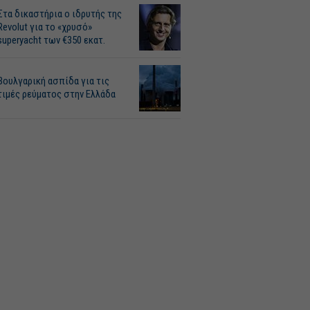
Στα δικαστήρια ο ιδρυτής της
Revolut για το «χρυσό»
superyacht των €350 εκατ.
Βουλγαρική ασπίδα για τις
τιμές ρεύματος στην Ελλάδα