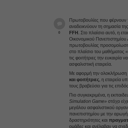
Πρωτοβουλίες που φέρνουν τη
αναδεικνύουν τη σημασία της
FFH
. Στο πλαίσιο αυτό, η ετ
0
Οικονομικού Πανεπιστημίου 
πρωτοβουλίας προσομοίωσης
στο πλαίσιο του μαθήματος
«
τις φοιτήτριες την ευκαιρία 
ασφαλιστική εταιρεία.
Με αφορμή την ολοκλήρωση τ
και φοιτήτριες
, η εταιρεία υ
τους βραβεύσει για τις επιδόσ
Πιο συγκεκριμένα, η εκπαιδε
Simulation Game»
στόχο είχε
μεγάλου ασφαλιστικού οργανι
πανεπιστημίου με την αρωγή 
δραστηριότητες και
πραγματ
ομάδες και ανέλαβαν να σχεδ