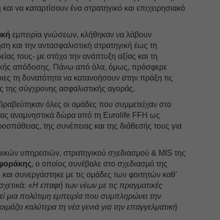
αι να καταρτίσουν ένα στρατηγικό και επιχειρησιακό
ική
εμπειρία γνώσεων, κλήθηκαν να λάβουν
ση και την αντασφαλιστική στρατηγική έως τη
ρείας τους- με στόχο την ανάπτυξη αξίας και τη
ικής απόδοσης. Πάνω από όλα, όμως, πρόσφερε
τριες τη δυνατότητα να κατανοήσουν στην πράξη τις
εις της σύγχρονης ασφαλιστικής αγοράς.
ς βραβεύτηκαν όλες οι ομάδες που συμμετείχαν στο
ας αναμνηστικά δώρα από τη Eurolife FFH ως
σπάθειας, της συνέπειας και της διάθεσής τους για
ομικών υπηρεσιών, στρατηγικού σχεδιασμού & MIS της
ηφοράκης
, ο οποίος συνέβαλε στο σχεδιασμό της
και συνεργάστηκε με τις ομάδες των φοιτητών καθ’
σχετικά: «
Η επαφή των νέων με τις πραγματικές
εί μια πολύτιμη εμπειρία που συμπληρώνει την
ιμάζει καλύτερα τη νέα γενιά για την επαγγελματική