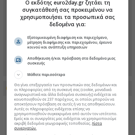
Ο εκδότης euro2day.gr ζητάει τη
συγκατάθεσή σας προκειμένου να
χρησιμοποιήσει τα προσωπικά σας
δεδομένα για:
Εξατομικευμένη διαφήμιση και περιεχόμενο,
μέτρηση διαφήμισης και περιεχομένου, έρευνα
κοινού και ανάπτυξη υπηρεσιών
Αποθήκευση ή/και πρόσβαση στα δεδομένα μιας
συσκευής
Μάθετε περισσότερα
Θα γίνει επεξεργασία των προσωπικών σας δεδομένων και
Προσθέστε το euro2day.gr στο Discover
οι πληροφορίες από τη συσκευή σας (cookie, μοναδικά
αναγνωριστικά και άλλα δεδομένα συσκευής) ενδέχεται να
κοινοποιηθούν σε 237 παρόχους, οι οποίοι μπορούν να
αποκτήσουν πρόσβαση σε αυτές ή να τις αποθηκεύσουν.
Αυτές οι πληροφορίες ενδέχεται επίσης να
χρησιμοποιηθούν συγκεκριμένα από αυτόν τον ιστότοπο.
Εμείς και οι συνεργάτες μας ενδέχεται να χρησιμοποιούμε
ακριβή δεδομένα γεωγραφικής τοποθεσίας.
Λίστα
συνεργατών.