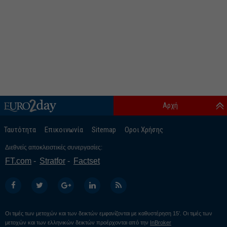
Αρχή
Ταυτότητα
Επικοινωνία
Sitemap
Οροι Χρήσης
Διεθνείς αποκλειστικές συνεργασίες:
FT.com
Stratfor
Factset
Οι τιμές των μετοχών και των δεικτών εμφανίζονται με καθυστέρηση 15’. Οι τιμές των
μετοχών και των ελληνικών δεικτών προέρχονται από την
InBroker