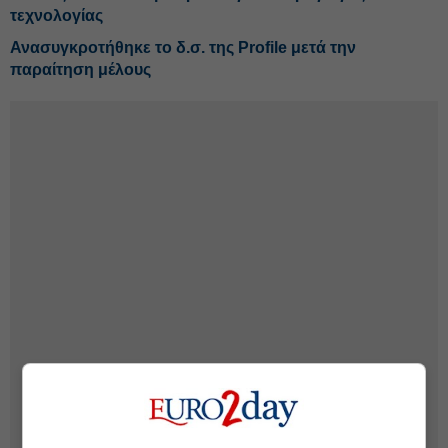
τεχνολογίας
Ανασυγκροτήθηκε το δ.σ. της Profile μετά την
παραίτηση μέλους