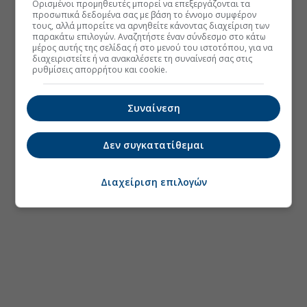
Ορισμένοι προμηθευτές μπορεί να επεξεργάζονται τα
προσωπικά δεδομένα σας με βάση το έννομο συμφέρον
τους, αλλά μπορείτε να αρνηθείτε κάνοντας διαχείριση των
παρακάτω επιλογών. Αναζητήστε έναν σύνδεσμο στο κάτω
μέρος αυτής της σελίδας ή στο μενού του ιστοτόπου, για να
διαχειριστείτε ή να ανακαλέσετε τη συναίνεσή σας στις
ρυθμίσεις απορρήτου και cookie.
Συναίνεση
Δεν συγκατατίθεμαι
Διαχείριση επιλογών