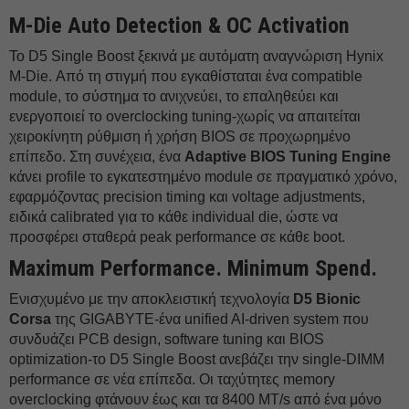
M-Die Auto Detection & OC Activation
Το D5 Single Boost ξεκινά με αυτόματη αναγνώριση Hynix
M-Die. Από τη στιγμή που εγκαθίσταται ένα compatible
module, το σύστημα το ανιχνεύει, το επαληθεύει και
ενεργοποιεί το overclocking tuning-χωρίς να απαιτείται
χειροκίνητη ρύθμιση ή χρήση BIOS σε προχωρημένο
επίπεδο. Στη συνέχεια, ένα
Adaptive BIOS Tuning Engine
κάνει profile το εγκατεστημένο module σε πραγματικό χρόνο,
εφαρμόζοντας precision timing και voltage adjustments,
ειδικά calibrated για το κάθε individual die, ώστε να
προσφέρει σταθερά peak performance σε κάθε boot.
Maximum Performance. Minimum Spend.
Ενισχυμένο με την αποκλειστική τεχνολογία
D5 Bionic
Corsa
της GIGABYTE-ένα unified AI-driven system που
συνδυάζει PCB design, software tuning και BIOS
optimization-το D5 Single Boost ανεβάζει την single-DIMM
performance σε νέα επίπεδα. Οι ταχύτητες memory
overclocking φτάνουν έως και τα 8400 MT/s από ένα μόνο