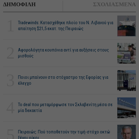
ΔΗΜΟΦΙΛΗ
ΣΧΟΛΙΑΣΜΕΝΑ
1
Tradewinds: Κατασχέθηκε πλοίο του Ν. Λιβανού για
απαίτηση $21,5 εκατ. της Πειραιώς
2
Αφορολόγητα κουπόνια αντί για αυξήσεις στους
μισθούς
3
Ποιοι μπαίνουν στο στόχαστρο της Εφορίας για
έλεγχο
4
Το deal που μεταμόρφωσε τον Σκλαβενίτη μέσα σε
μία δεκαετία
5
Πειραιώς: Πού τοποθετούν την τιμή-στόχο οκτώ
ξένοι οίκοι