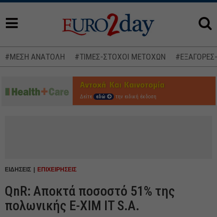
#ΜΕΣΗ ΑΝΑΤΟΛΗ
#ΤΙΜΕΣ-ΣΤΟΧΟΙ ΜΕΤΟΧΩΝ
#ΕΞΑΓΟΡΕΣ
Δείτε
εδώ
την ειδική έκδοση
ΕΙΔΗΣΕΙΣ
ΕΠΙΧΕΙΡΗΣΕΙΣ
QnR: Αποκτά ποσοστό 51% της
πολωνικής E-XIM IT S.A.