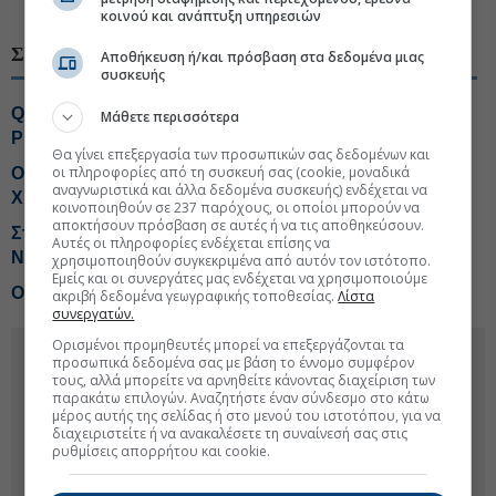
#Quality & Reliability
#Εξαγορά-συγχώνευση
κοινού και ανάπτυξη υπηρεσιών
ΣΧΕΤΙΚΑ ΘΕΜΑΤΑ
Αποθήκευση ή/και πρόσβαση στα δεδομένα μιας
συσκευής
Q&R: Περιθώριο ανόδου άνω του 50% βλέπει η
Μάθετε περισσότερα
Piraeus Securities
Θα γίνει επεξεργασία των προσωπικών σας δεδομένων και
οι πληροφορίες από τη συσκευή σας (cookie, μοναδικά
Οι επόμενες κινήσεις της QnR μετά την εξαγορά της E-
αναγνωριστικά και άλλα δεδομένα συσκευής) ενδέχεται να
XIM IT
κοινοποιηθούν σε 237 παρόχους, οι οποίοι μπορούν να
αποκτήσουν πρόσβαση σε αυτές ή να τις αποθηκεύσουν.
Στρατηγική επένδυση του EFA Group στη Fractal
Αυτές οι πληροφορίες ενδέχεται επίσης να
Networx της Κύπρου
χρησιμοποιηθούν συγκεκριμένα από αυτόν τον ιστότοπο.
Εμείς και οι συνεργάτες μας ενδέχεται να χρησιμοποιούμε
Ο Όμιλος Qualco αποκτά το 50,1% της Multiverse
ακριβή δεδομένα γεωγραφικής τοποθεσίας.
Λίστα
συνεργατών.
Ορισμένοι προμηθευτές μπορεί να επεξεργάζονται τα
προσωπικά δεδομένα σας με βάση το έννομο συμφέρον
τους, αλλά μπορείτε να αρνηθείτε κάνοντας διαχείριση των
παρακάτω επιλογών. Αναζητήστε έναν σύνδεσμο στο κάτω
μέρος αυτής της σελίδας ή στο μενού του ιστοτόπου, για να
διαχειριστείτε ή να ανακαλέσετε τη συναίνεσή σας στις
ρυθμίσεις απορρήτου και cookie.