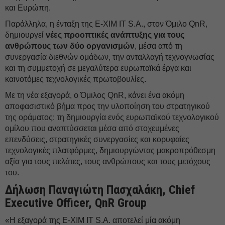
και Ευρώπη.
Παράλληλα, η ένταξη της E-XIM IT S.A., στον Όμιλο QnR,
δημιουργεί
νέες προοπτικές ανάπτυξης για τους
ανθρώπους των δύο οργανισμών
, μέσα από τη
συνεργασία διεθνών ομάδων, την ανταλλαγή τεχνογνωσίας
και τη συμμετοχή σε μεγαλύτερα ευρωπαϊκά έργα και
καινοτόμες τεχνολογικές πρωτοβουλίες.
Με τη νέα εξαγορά, ο Όμιλος QnR, κάνει ένα ακόμη
αποφασιστικό βήμα προς την υλοποίηση του στρατηγικού
της οράματος: τη δημιουργία ενός ευρωπαϊκού τεχνολογικού
ομίλου που αναπτύσσεται μέσα από στοχευμένες
επενδύσεις, στρατηγικές συνεργασίες και κορυφαίες
τεχνολογικές πλατφόρμες, δημιουργώντας μακροπρόθεσμη
αξία για τους πελάτες, τους ανθρώπους και τους μετόχους
του.
Δήλωση Παναγιώτη Πασχαλάκη, Chief
Executive Officer, QnR Group
«Η εξαγορά της E-XIM IT S.A. αποτελεί μία ακόμη