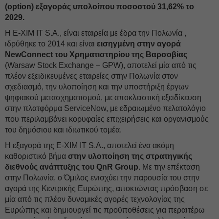
(option) εξαγοράς υπολοίπου ποσοστού 31,62% το
2029.
Η E-XIM IT S.A., είναι εταιρεία με έδρα την Πολωνία ,
ιδρύθηκε το 2014 και είναι
εισηγμένη στην αγορά
NewConnect του Χρηματιστηρίου της Βαρσοβίας
(Warsaw Stock Exchange – GPW), αποτελεί μία από τις
πλέον εξειδικευμένες εταιρείες στην Πολωνία στον
σχεδιασμό, την υλοποίηση και την υποστήριξη έργων
ψηφιακού μετασχηματισμού, με αποκλειστική εξειδίκευση
στην πλατφόρμα ServiceNow, με εδραιωμένο πελατολόγιο
που περιλαμβάνει κορυφαίες επιχειρήσεις και οργανισμούς
του δημόσιου και ιδιωτικού τομέα.
Η εξαγορά της E-XIM IT S.A., αποτελεί ένα ακόμη
καθοριστικό βήμα
στην υλοποίηση της στρατηγικής
διεθνούς ανάπτυξης του QnR Group.
Με την επέκταση
στην Πολωνία, ο Όμιλος ενισχύει την παρουσία του στην
αγορά της Κεντρικής Ευρώπης, αποκτώντας πρόσβαση σε
μία από τις πλέον δυναμικές αγορές τεχνολογίας της
Ευρώπης και δημιουργεί τις προϋποθέσεις για περαιτέρω