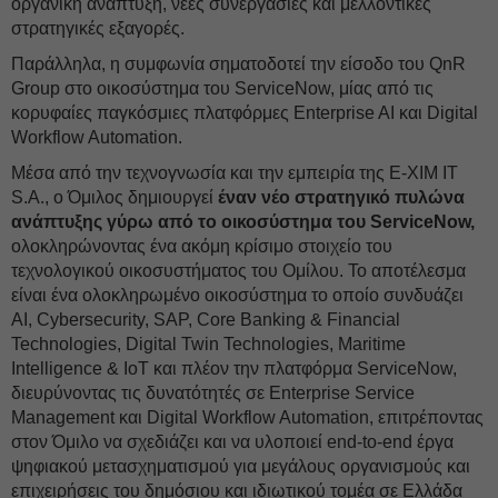
οργανική ανάπτυξη, νέες συνεργασίες και μελλοντικές
στρατηγικές εξαγορές.
Παράλληλα, η συμφωνία σηματοδοτεί την είσοδο του QnR
Group στο οικοσύστημα του ServiceNow, μίας από τις
κορυφαίες παγκόσμιες πλατφόρμες Enterprise AI και Digital
Workflow Automation.
Μέσα από την τεχνογνωσία και την εμπειρία της E-XIM IT
S.A., ο Όμιλος δημιουργεί
έναν νέο στρατηγικό πυλώνα
ανάπτυξης γύρω από το οικοσύστημα του ServiceNow,
ολοκληρώνοντας ένα ακόμη κρίσιμο στοιχείο του
τεχνολογικού οικοσυστήματος του Ομίλου. Το αποτέλεσμα
είναι ένα ολοκληρωμένο οικοσύστημα το οποίο συνδυάζει
AI, Cybersecurity, SAP, Core Banking & Financial
Technologies, Digital Twin Technologies, Maritime
Intelligence & IoT και πλέον την πλατφόρμα ServiceNow,
διευρύνοντας τις δυνατότητές σε Enterprise Service
Management και Digital Workflow Automation, επιτρέποντας
στον Όμιλο να σχεδιάζει και να υλοποιεί end-to-end έργα
ψηφιακού μετασχηματισμού για μεγάλους οργανισμούς και
επιχειρήσεις του δημόσιου και ιδιωτικού τομέα σε Ελλάδα