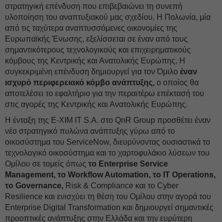
στρατηγική επένδυση που επιβεβαιώνει τη συνεπή
υλοποίηση του αναπτυξιακού μας σχεδίου. Η Πολωνία, μία
από τις ταχύτερα αναπτυσσόμενες οικονομίες της
Ευρωπαϊκής Ένωσης, εξελίσσεται σε έναν από τους
σημαντικότερους τεχνολογικούς και επιχειρηματικούς
κόμβους της Κεντρικής και Ανατολικής Ευρώπης. Η
συγκεκριμένη επένδυση δημιουργεί για τον Όμιλο
έναν
ισχυρό περιφερειακό κόμβο ανάπτυξης,
ο οποίος θα
αποτελέσει το εφαλτήριο για την περαιτέρω επέκτασή του
στις αγορές της Κεντρικής και Ανατολικής Ευρώπης.
Η ένταξη της E-XIM IT S.A. στο QnR Group προσθέτει έναν
νέο στρατηγικό πυλώνα ανάπτυξης γύρω από το
οικοσύστημα του ServiceNow, διευρύνοντας ουσιαστικά το
τεχνολογικό οικοσύστημα και το χαρτοφυλάκιο λύσεων του
Ομίλου σε τομείς όπως
το Enterprise Service
Management, το Workflow Automation, το IT Operations,
το Governance,
Risk & Compliance και το Cyber
Resilience και ενισχύει τη θέση του Ομίλου στην αγορά του
Enterprise Digital Transformation και δημιουργεί σημαντικές
προοπτικές ανάπτυξης στην Ελλάδα και την ευρύτερη