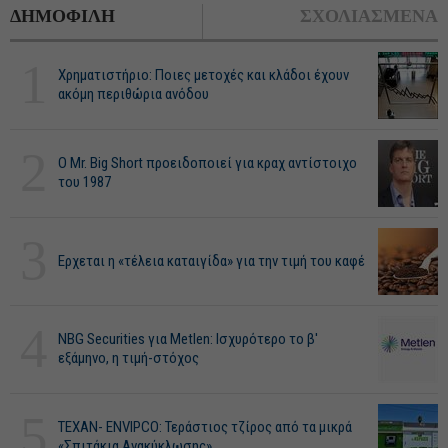
ΔΗΜΟΦΙΛΗ
ΣΧΟΛΙΑΣΜΕΝΑ
1
Χρηματιστήριο: Ποιες μετοχές και κλάδοι έχουν
ακόμη περιθώρια ανόδου
2
O Mr. Big Short προειδοποιεί για κραχ αντίστοιχο
του 1987
3
Ερχεται η «τέλεια καταιγίδα» για την τιμή του καφέ
4
NBG Securities για Metlen: Ισχυρότερο το β'
εξάμηνο, η τιμή-στόχος
5
ΤΕΧΑΝ- ENVIPCO: Τεράστιος τζίρος από τα μικρά
«Σπιτάκια Ανακύκλωσης»