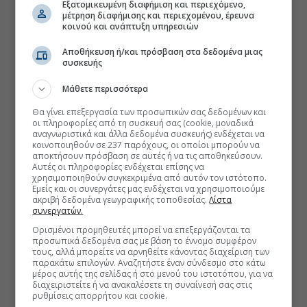
Εξατομικευμένη διαφήμιση και περιεχόμενο,
μέτρηση διαφήμισης και περιεχομένου, έρευνα
κοινού και ανάπτυξη υπηρεσιών
Αποθήκευση ή/και πρόσβαση στα δεδομένα μιας
συσκευής
Μάθετε περισσότερα
Θα γίνει επεξεργασία των προσωπικών σας δεδομένων και
οι πληροφορίες από τη συσκευή σας (cookie, μοναδικά
αναγνωριστικά και άλλα δεδομένα συσκευής) ενδέχεται να
κοινοποιηθούν σε 237 παρόχους, οι οποίοι μπορούν να
αποκτήσουν πρόσβαση σε αυτές ή να τις αποθηκεύσουν.
Αυτές οι πληροφορίες ενδέχεται επίσης να
χρησιμοποιηθούν συγκεκριμένα από αυτόν τον ιστότοπο.
Εμείς και οι συνεργάτες μας ενδέχεται να χρησιμοποιούμε
ακριβή δεδομένα γεωγραφικής τοποθεσίας.
Λίστα
συνεργατών.
Ορισμένοι προμηθευτές μπορεί να επεξεργάζονται τα
προσωπικά δεδομένα σας με βάση το έννομο συμφέρον
τους, αλλά μπορείτε να αρνηθείτε κάνοντας διαχείριση των
παρακάτω επιλογών. Αναζητήστε έναν σύνδεσμο στο κάτω
μέρος αυτής της σελίδας ή στο μενού του ιστοτόπου, για να
διαχειριστείτε ή να ανακαλέσετε τη συναίνεσή σας στις
ρυθμίσεις απορρήτου και cookie.