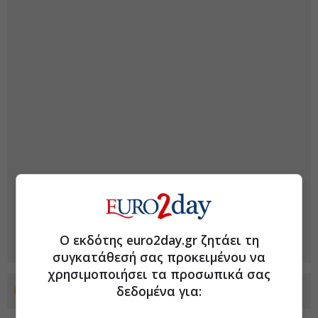
Ο εκδότης euro2day.gr ζητάει τη
συγκατάθεσή σας προκειμένου να
χρησιμοποιήσει τα προσωπικά σας
δεδομένα για:
Προσθέστε το euro2day.gr στο Discover