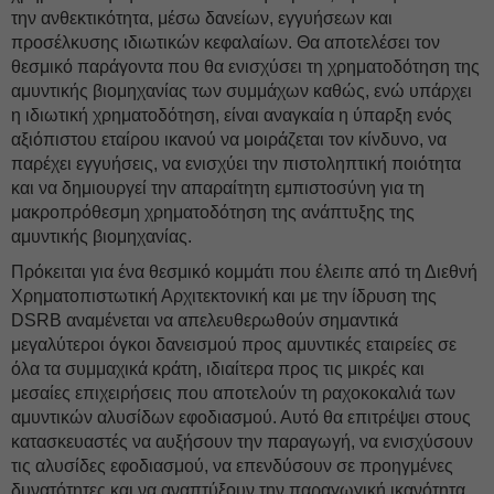
την ανθεκτικότητα, μέσω δανείων, εγγυήσεων και
προσέλκυσης ιδιωτικών κεφαλαίων. Θα αποτελέσει τον
θεσμικό παράγοντα που θα ενισχύσει τη χρηματοδότηση της
αμυντικής βιομηχανίας των συμμάχων καθώς, ενώ υπάρχει
η ιδιωτική χρηματοδότηση, είναι αναγκαία η ύπαρξη ενός
αξιόπιστου εταίρου ικανού να μοιράζεται τον κίνδυνο, να
παρέχει εγγυήσεις, να ενισχύει την πιστοληπτική ποιότητα
και να δημιουργεί την απαραίτητη εμπιστοσύνη για τη
μακροπρόθεσμη χρηματοδότηση της ανάπτυξης της
αμυντικής βιομηχανίας.
Πρόκειται για ένα θεσμικό κομμάτι που έλειπε από τη Διεθνή
Χρηματοπιστωτική Αρχιτεκτονική και με την ίδρυση της
DSRB αναμένεται να απελευθερωθούν σημαντικά
μεγαλύτεροι όγκοι δανεισμού προς αμυντικές εταιρείες σε
όλα τα συμμαχικά κράτη, ιδιαίτερα προς τις μικρές και
μεσαίες επιχειρήσεις που αποτελούν τη ραχοκοκαλιά των
αμυντικών αλυσίδων εφοδιασμού. Αυτό θα επιτρέψει στους
κατασκευαστές να αυξήσουν την παραγωγή, να ενισχύσουν
τις αλυσίδες εφοδιασμού, να επενδύσουν σε προηγμένες
δυνατότητες και να αναπτύξουν την παραγωγική ικανότητα