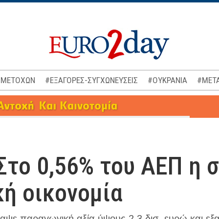
 ΜΕΤΟΧΩΝ
#ΕΞΑΓΟΡΕΣ-ΣΥΓΧΩΝΕΥΣΕΙΣ
#ΟΥΚΡΑΝΙΑ
#ΜΕΤΑ
 Στο 0,56% του ΑΕΠ η
κή οικονομία
ραψε παραγωγική αξία ύψους 2,3 δισ. ευρώ και εξα