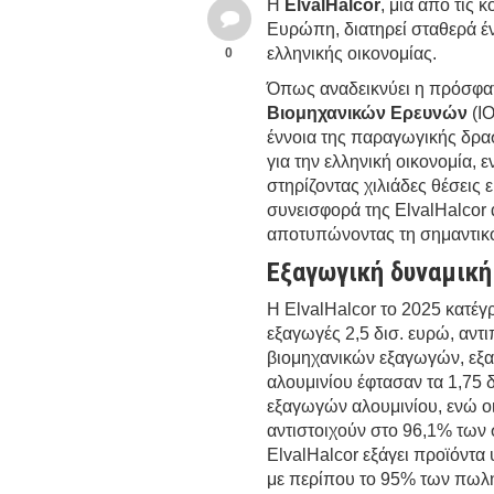
Η
ElvalHalcor
, μία από τις 
Ευρώπη, διατηρεί σταθερά έ
ελληνικής οικονομίας.
0
Όπως αναδεικνύει η πρόσφα
Βιομηχανικών Ερευνών
(ΙΟ
έννοια της παραγωγικής δρα
για την ελληνική οικονομία, 
στηρίζοντας χιλιάδες θέσεις
συνεισφορά της ElvalHalcor 
αποτυπώνοντας τη σημαντικότη
Εξαγωγική δυναμική
Η ElvalHalcor το 2025 κατέγ
εξαγωγές 2,5 δισ. ευρώ, αν
βιομηχανικών εξαγωγών, εξα
αλουμινίου έφτασαν τα 1,75 
εξαγωγών αλουμινίου, ενώ ο
αντιστοιχούν στο 96,1% των
ElvalHalcor εξάγει προϊόντ
με περίπου το 95% των πωλή