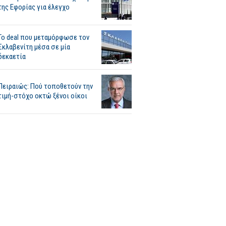
της Εφορίας για έλεγχο
Το deal που μεταμόρφωσε τον
Σκλαβενίτη μέσα σε μία
δεκαετία
Πειραιώς: Πού τοποθετούν την
τιμή-στόχο οκτώ ξένοι οίκοι