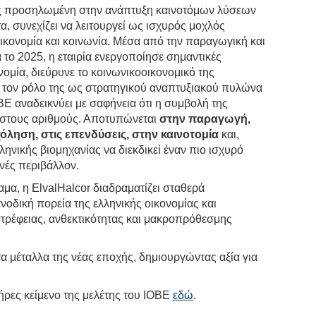
ας προσηλωμένη στην ανάπτυξη καινοτόμων λύσεων
α, συνεχίζει να λειτουργεί ως ισχυρός μοχλός
οικονομία και κοινωνία. Μέσα από την παραγωγική και
 το 2025, η εταιρία ενεργοποίησε σημαντικές
νομία, διεύρυνε το κοινωνικοοικονομικό της
 τον ρόλο της ως στρατηγικού αναπτυξιακού πυλώνα
ΒΕ αναδεικνύει με σαφήνεια ότι η συμβολή της
ι στους αριθμούς. Αποτυπώνεται
στην παραγωγή,
όληση, στις επενδύσεις, στην καινοτομία
και,
λληνικής βιομηχανίας να διεκδικεί έναν πιο ισχυρό
νές περιβάλλον.
μα, η ElvalHalcor διαδραματίζει σταθερά
οδική πορεία της ελληνικής οικονομίας και
τρέφειας, ανθεκτικότητας και μακροπρόθεσμης
τα μέταλλα της νέας εποχής, δημιουργώντας αξία για
ήρες κείμενο της μελέτης του ΙΟΒΕ
εδώ
.