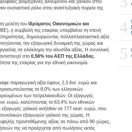
3
κορυφαίες βιομηχανίες αλουμινίου και χαλκού στην
ναν ουσιαστικό ρόλο στην αναπτυξιακή πορεία της
4
τη μελέτη του
Ιδρύματος Οικονομικών και
ΒΕ), η συμβολή της εταιρίας υπερβαίνει τη στενή
στηριότητας, δημιουργώντας πολλαπλασιαστική αξία
ενισχύοντας την εξαγωγική δυναμική της χώρας και
5
 εργασίας σε ολόκληρη την αλυσίδα αξίας. Η συνολική
αντιστοιχεί στο
0,56% του ΑΕΠ της Ελλάδας
,
τα της εταιρίας για την εθνική οικονομία.
ραψε παραγωγική αξία ύψους 2,3 δισ. ευρώ και
τιπροσωπεύοντας το 8,0% των ελληνικών
ιρουμένων των πετρελαιοειδών. Οι εξαγωγές
δισ. ευρώ, καλύπτοντας το 63,4% των εθνικών
ι εξαγωγές χαλκού ανήλθαν σε 777 εκατ. ευρώ, που
 συνολικών εξαγωγών χαλκού της χώρας. Η
α υψηλής προστιθέμενης αξίας σε πάνω από 90 χώρες,
σεών της να προέρχεται από πωλήσεις εκτός