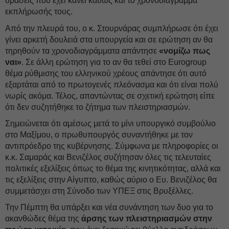
δράσεις που έχει κάνει καθώς και το χρονοδιάγραμμα
εκπλήρωσής τους.
Από την πλευρά του, ο κ. Στουρνάρας συμπλήρωσε ότι έχει
γίνει αρκετή δουλειά στα υπουργεία και σε ερώτηση αν θα
τηρηθούν τα χρονοδιαγράμματα απάντησε
«νομίζω πως
ναι»
. Σε άλλη ερώτηση για το αν θα τεθεί στο Eurogroup
θέμα ρύθμισης του ελληνικού χρέους απάντησε ότι αυτό
εξαρτάται από το πρωτογενές πλεόνασμα και ότι είναι πολύ
νωρίς ακόμα. Τέλος, απαντώντας σε σχετική ερώτηση είπε
ότι δεν συζητήθηκε το ζήτημα των πλειστηριασμών.
Σημειώνεται ότι αμέσως μετά το μίνι υπουργικό συμβούλιο
στο Μαξίμου, ο πρωθυπουργός συναντήθηκε με τον
αντιπρόεδρο της κυβέρνησης. Σύμφωνα με πληροφορίες οι
κ.κ. Σαμαράς και Βενιζέλος συζήτησαν όλες τις τελευταίες
πολιτικές εξελίξεις όπως το θέμα της κινητικότητας, αλλά και
τις εξελίξεις στην Αίγυπτο, καθώς αύριο ο Ευ. Βενιζέλος θα
συμμετάσχει στη Σύνοδο των ΥΠΕΞ στις Βρυξέλλες.
Την Πέμπτη θα υπάρξει και νέα συνάντηση των δυο για το
ακανθώδες θέμα της
άρσης των πλειστηριασμών στην