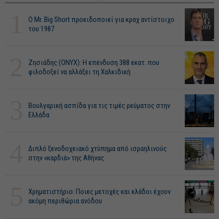
1
O Mr. Big Short προειδοποιεί για κραχ αντίστοιχο
του 1987
2
Ζησιάδης (ONYX): Η επένδυση 388 εκατ. που
φιλοδοξεί να αλλάξει τη Χαλκιδική
3
Βουλγαρική ασπίδα για τις τιμές ρεύματος στην
Ελλάδα
4
Διπλό ξενοδοχειακό χτύπημα από ισραηλινούς
στην «καρδιά» της Αθήνας
5
Χρηματιστήριο: Ποιες μετοχές και κλάδοι έχουν
ακόμη περιθώρια ανόδου