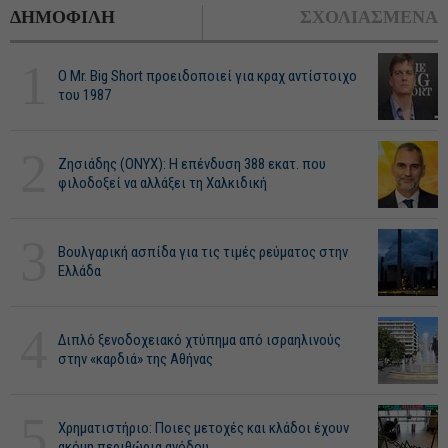
ΔΗΜΟΦΙΛΗ
ΣΧΟΛΙΑΣΜΕΝΑ
1
O Mr. Big Short προειδοποιεί για κραχ αντίστοιχο
του 1987
2
Ζησιάδης (ONYX): Η επένδυση 388 εκατ. που
φιλοδοξεί να αλλάξει τη Χαλκιδική
3
Βουλγαρική ασπίδα για τις τιμές ρεύματος στην
Ελλάδα
4
Διπλό ξενοδοχειακό χτύπημα από ισραηλινούς
στην «καρδιά» της Αθήνας
5
Χρηματιστήριο: Ποιες μετοχές και κλάδοι έχουν
ακόμη περιθώρια ανόδου