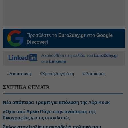
Προσθέστε το
Euro2day.gr
στο
Google
Discover!
Ακολουθήστε τη σελίδα του
Euro2day.gr
στο
Linkedin
#Δικαιοσύνη
#Χρυσή Αυγή δίκη
#Ρατσισμός
ΣΧΕΤΙΚΑ ΘΕΜΑΤΑ
Νέα απόπειρα Τραμπ για απόλυση της Λίζα Κουκ
«Οχι» από Αρειο Πάγο στην ανάσυρση της
δικογραφίας για τις υποκλοπές
Σάλος στην Ιταλία με ακροδεξιό πολιτικό που