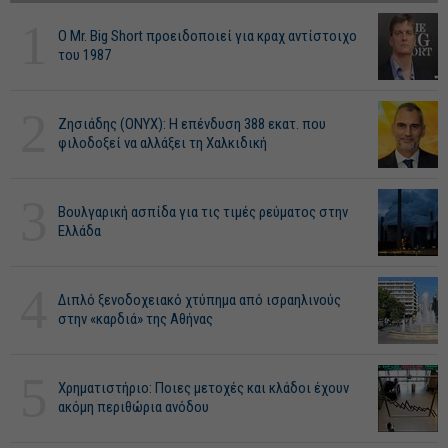
1
O Mr. Big Short προειδοποιεί για κραχ αντίστοιχο
του 1987
2
Ζησιάδης (ONYX): Η επένδυση 388 εκατ. που
φιλοδοξεί να αλλάξει τη Χαλκιδική
3
Βουλγαρική ασπίδα για τις τιμές ρεύματος στην
Ελλάδα
4
Διπλό ξενοδοχειακό χτύπημα από ισραηλινούς
στην «καρδιά» της Αθήνας
5
Χρηματιστήριο: Ποιες μετοχές και κλάδοι έχουν
ακόμη περιθώρια ανόδου