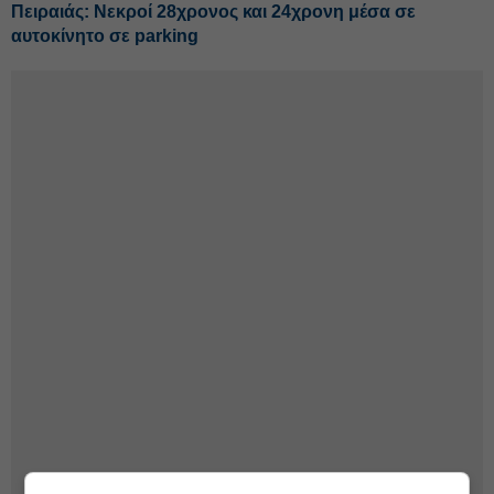
Πειραιάς: Νεκροί 28χρονος και 24χρονη μέσα σε
αυτοκίνητο σε parking