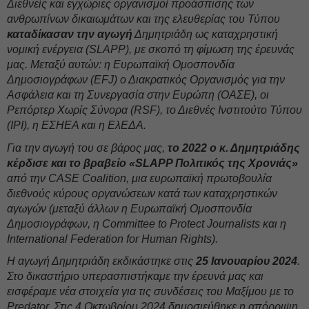
Διεθνείς και εγχώριες οργανισμοί προάσπισης των
ανθρωπίνων δικαιωμάτων και της ελευθερίας του Τύπου
καταδίκασαν την αγωγή
Δημητριάδη ως καταχρηστική
νομική ενέργεια (SLAPP), με σκοπό τη φίμωση της έρευνάς
μας. Μεταξύ αυτών: η Ευρωπαϊκή Ομοσπονδία
Δημοσιογράφων (EFJ) ο Διακρατικός Οργανισμός για την
Ασφάλεια και τη Συνεργασία στην Ευρώπη (ΟΑΣΕ), οι
Ρεπόρτερ Χωρίς Σύνορα (RSF), το Διεθνές Ινστιτούτο Τύπου
(IPI), η ΕΣΗΕΑ και η ΕλΕΔΑ.
Για την αγωγή του σε βάρος μας,
το 2022 ο κ. Δημητριάδης
κέρδισε και το βραβείο «SLAPP Πολιτικός της Χρονιάς»
από την CASE Coalition, μια ευρωπαϊκή πρωτοβουλία
διεθνούς κύρους οργανώσεων κατά των καταχρηστικών
αγωγών (μεταξύ άλλων η Ευρωπαϊκή Ομοσπονδία
Δημοσιογράφων, η Committee to Protect Journalists και η
International Federation for Human Rights).
Η αγωγή Δημητριάδη εκδικάστηκε στις
25 Ιανουαρίου 2024
.
Στο δικαστήριο υπερασπιστήκαμε την έρευνά μας και
εισφέραμε νέα στοιχεία για τις συνδέσεις του Μαξίμου με το
Predator.
Στις 4 Οκτωβρίου 2024 δημοσιεύθηκε η απόρριψη