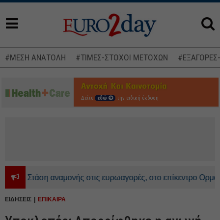
#ΜΕΣΗ ΑΝΑΤΟΛΗ
#ΤΙΜΕΣ-ΣΤΟΧΟΙ ΜΕΤΟΧΩΝ
#ΕΞΑΓΟΡΕΣ
Δείτε
εδώ
την ειδική έκδοση
Στάση αναμονής στις ευρωαγορές, στο επίκεντρο Ορμούζ και
ΕΙΔΗΣΕΙΣ
ΕΠΙΚΑΙΡΑ