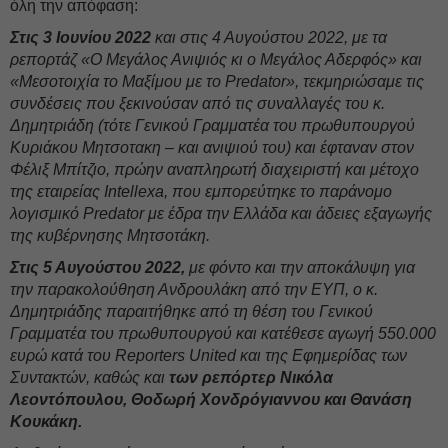
όλη την απόφαση:
Στις 3 Ιουνίου 2022
και στις 4 Αυγούστου 2022, με τα
ρεπορτάζ «Ο Μεγάλος Ανιψιός κι ο Μεγάλος Αδερφός» και
«Μεσοτοιχία το Μαξίμου με το Predator», τεκμηριώσαμε τις
συνδέσεις που ξεκινούσαν από τις συναλλαγές του κ.
Δημητριάδη (τότε Γενικού Γραμματέα του πρωθυπουργού
Κυριάκου Μητσοτακη – και ανιψιού του) και έφταναν στον
Φέλιξ Μπίτζιο, πρώην αναπληρωτή διαχειριστή και μέτοχο
της εταιρείας Intellexa, που εμπορεύτηκε το παράνομο
λογισμικό Predator με έδρα την Ελλάδα και άδειες εξαγωγής
της κυβέρνησης Μητσοτάκη.
Στις 5 Αυγούστου 2022,
με φόντο και την αποκάλυψη για
την παρακολούθηση Ανδρουλάκη από την ΕΥΠ, ο κ.
Δημητριάδης παραιτήθηκε από τη θέση του Γενικού
Γραμματέα του πρωθυπουργού και κατέθεσε αγωγή 550.000
ευρώ κατά του Reporters United και της Εφημερίδας των
Συντακτών, καθώς και
των ρεπόρτερ Νικόλα
Λεοντόπουλου, Θοδωρή Χονδρόγιαννου και Θανάση
Κουκάκη.