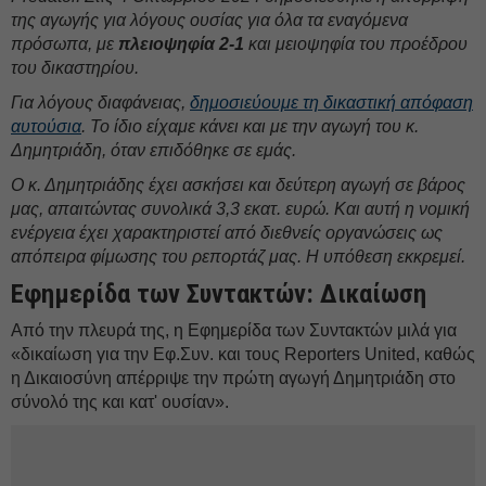
της αγωγής για λόγους ουσίας για όλα τα εναγόμενα
πρόσωπα, με
πλειοψηφία 2-1
και μειοψηφία του προέδρου
του δικαστηρίου.
Για λόγους διαφάνειας,
δημοσιεύουμε τη δικαστική απόφαση
αυτούσια
. Το ίδιο είχαμε κάνει και με την αγωγή του κ.
Δημητριάδη, όταν επιδόθηκε σε εμάς.
Ο κ. Δημητριάδης έχει ασκήσει και δεύτερη αγωγή σε βάρος
μας, απαιτώντας συνολικά 3,3 εκατ. ευρώ. Και αυτή η νομική
ενέργεια έχει χαρακτηριστεί από διεθνείς οργανώσεις ως
απόπειρα φίμωσης του ρεπορτάζ μας. Η υπόθεση εκκρεμεί.
Εφημερίδα των Συντακτών: Δικαίωση
Από την πλευρά της, η Εφημερίδα των Συντακτών μιλά για
«δικαίωση για την Εφ.Συν. και τους Reporters United, καθώς
η Δικαιοσύνη απέρριψε την πρώτη αγωγή Δημητριάδη στο
σύνολό της και κατ' ουσίαν».