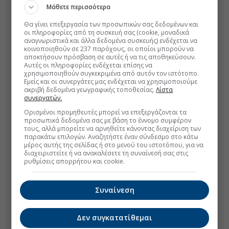
Μάθετε περισσότερα
Θα γίνει επεξεργασία των προσωπικών σας δεδομένων και
οι πληροφορίες από τη συσκευή σας (cookie, μοναδικά
αναγνωριστικά και άλλα δεδομένα συσκευής) ενδέχεται να
κοινοποιηθούν σε 237 παρόχους, οι οποίοι μπορούν να
αποκτήσουν πρόσβαση σε αυτές ή να τις αποθηκεύσουν.
Αυτές οι πληροφορίες ενδέχεται επίσης να
χρησιμοποιηθούν συγκεκριμένα από αυτόν τον ιστότοπο.
Εμείς και οι συνεργάτες μας ενδέχεται να χρησιμοποιούμε
ακριβή δεδομένα γεωγραφικής τοποθεσίας.
Λίστα
συνεργατών.
Ορισμένοι προμηθευτές μπορεί να επεξεργάζονται τα
προσωπικά δεδομένα σας με βάση το έννομο συμφέρον
τους, αλλά μπορείτε να αρνηθείτε κάνοντας διαχείριση των
παρακάτω επιλογών. Αναζητήστε έναν σύνδεσμο στο κάτω
μέρος αυτής της σελίδας ή στο μενού του ιστοτόπου, για να
διαχειριστείτε ή να ανακαλέσετε τη συναίνεσή σας στις
ρυθμίσεις απορρήτου και cookie.
Συναίνεση
Δεν συγκατατίθεμαι