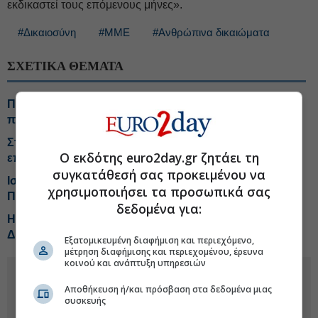
εκδικαστεί τους επόμενους μήνες».
#Δικαιοσύνη
#ΜΜΕ
#Ανθρώπινα δικαιώματα
ΣΧΕΤΙΚΑ ΘΕΜΑΤΑ
Προφυλακίστηκε ο δήμαρχος Στυλίδας για την
πυρκαγιά στη Δυτική Αττική
Στην Εισαγγελία η 46χρονη που κατηγορείται για την
Ο εκδότης euro2day.gr ζητάει τη
επίθεση στη Marfin
συγκατάθεσή σας προκειμένου να
Ισραήλ: Έποικος κατηγορείται για τον θάνατο
χρησιμοποιήσει τα προσωπικά σας
Παλαιστίνιου ακτιβιστή στην Δυτική Όχθη
δεδομένα για:
ΗΠΑ: Το Νέο Μεξικό προσέφυγε κατά του υπουργείου
Δικαιοσύνης ζητώντας πρόσβαση στα αρχεία Έπστιν
Εξατομικευμένη διαφήμιση και περιεχόμενο,
μέτρηση διαφήμισης και περιεχομένου, έρευνα
κοινού και ανάπτυξη υπηρεσιών
Αποθήκευση ή/και πρόσβαση στα δεδομένα μιας
συσκευής