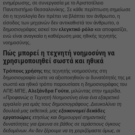
ενημέρωσης, σε συνεργασία με το Αριστοτέλειο
Πανεπιστήμιο Θεσσαλονίκης. Σε κάθε περίπτωση σημείωσε
ότι η τεχνολογία δεν πρέπει να βλάπτει τον άνθρωπο, η
είσοδος των μηχανών δεν αντικαθιστά τον άνθρωπο, ο
δημοσιογράφος ασκεί τον
ελεγκτικό ρόλο
και αποφασίζει,
ενώ είναι αναγκαία η καθιέρωση μιας ηθικής τεχνητής
νοημοσύνης.
Πώς μπορεί η τεχνητή νοημοσύνη να
χρησιμοποιηθεί σωστά και ηθικά
Τρόπους χρήσης τ
ης τεχνητής νοημοσύνης στη
δημοσιογραφία ώστε να αξιοποιηθούν οι δυνατότητές της με
σωστό και ηθικό τρόπο παρουσίασε η δημοσιογράφος του
ΑΠΕ-ΜΠΕ,
Αλεξάνδρα Γούτα
, μιλώντας στην ημερίδα.
«Προφανώς η Τεχνητή Νοημοσύνη είναι ένα εξαιρετικό
εργαλείο για εμάς τους δημοσιογράφους. Διευκολύνει τη
δουλειά μας εκθετικά, μας
εξοικονομεί δεκάδες
εργατοώρες
ετησίως και δημιουργεί σημαντικές
δυνατότητες για έρευνα σε βάθος σε τεράστιους όγκους
δεδομένων. Αν δεν ξέρουμε να τη χειριζόμαστε όμως, οι