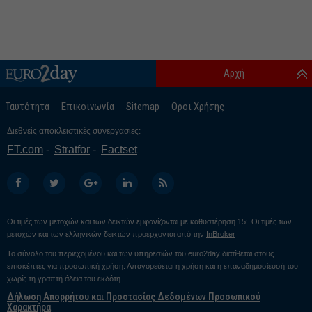
Αρχή
Ταυτότητα
Επικοινωνία
Sitemap
Οροι Χρήσης
Διεθνείς αποκλειστικές συνεργασίες:
FT.com
Stratfor
Factset
Οι τιμές των μετοχών και των δεικτών εμφανίζονται με καθυστέρηση 15’. Οι τιμές των
μετοχών και των ελληνικών δεικτών προέρχονται από την
InBroker
Το σύνολο του περιεχομένου και των υπηρεσιών του euro2day διατίθεται στους
επισκέπτες για προσωπική χρήση. Απαγορεύεται η χρήση και η επαναδημοσίευσή του
χωρίς τη γραπτή άδεια του εκδότη.
Δήλωση Απορρήτου και Προστασίας Δεδομένων Προσωπικού
Χαρακτήρα