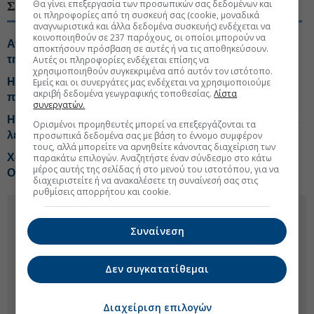
Θα γίνει επεξεργασία των προσωπικών σας δεδομένων και
ΣΧΕΤΙΚΑ ΘΕΜΑΤΑ
οι πληροφορίες από τη συσκευή σας (cookie, μοναδικά
αναγνωριστικά και άλλα δεδομένα συσκευής) ενδέχεται να
κοινοποιηθούν σε 237 παρόχους, οι οποίοι μπορούν να
Ανατροπή στη DeepMind: Ο Ντέμις Χασάμπις αφήνει
αποκτήσουν πρόσβαση σε αυτές ή να τις αποθηκεύσουν.
τη θέση του CEO
Αυτές οι πληροφορίες ενδέχεται επίσης να
χρησιμοποιηθούν συγκεκριμένα από αυτόν τον ιστότοπο.
Η Τεχνητή Νοημοσύνη στις κορυφαίες στρατηγικές
Εμείς και οι συνεργάτες μας ενδέχεται να χρησιμοποιούμε
ακριβή δεδομένα γεωγραφικής τοποθεσίας.
Λίστα
προτεραιότητες των Ελλήνων CEOs
συνεργατών.
Η Alibaba παρουσιάζει AI-γίγαντα με πάνω από 1 εκατ.
Ορισμένοι προμηθευτές μπορεί να επεξεργάζονται τα
λέξεις μνήμης
προσωπικά δεδομένα σας με βάση το έννομο συμφέρον
τους, αλλά μπορείτε να αρνηθείτε κάνοντας διαχείριση των
Χακάρουν... αυτοβούλως μοντέλα ΑΙ των Anthropic και
παρακάτω επιλογών. Αναζητήστε έναν σύνδεσμο στο κάτω
μέρος αυτής της σελίδας ή στο μενού του ιστοτόπου, για να
OpenAI
διαχειριστείτε ή να ανακαλέσετε τη συναίνεσή σας στις
ρυθμίσεις απορρήτου και cookie.
Συναίνεση
Δεν συγκατατίθεμαι
Διαχείριση επιλογών