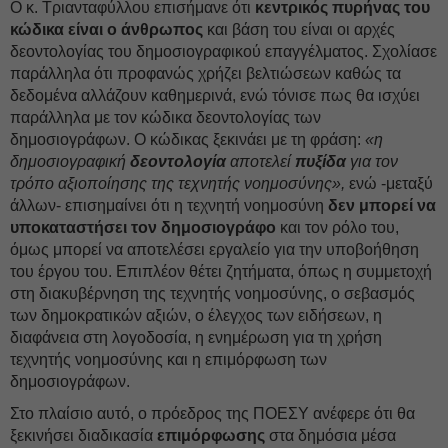
Ο κ. Τριανταφύλλου επισήμανε ότι
κεντρικός πυρήνας του
κώδικα είναι ο άνθρωπος
και βάση του είναι οι αρχές
δεοντολογίας του δημοσιογραφικού επαγγέλματος. Σχολίασε
παράλληλα ότι προφανώς χρήζει βελτιώσεων καθώς τα
δεδομένα αλλάζουν καθημερινά, ενώ τόνισε πως θα ισχύει
παράλληλα με τον κώδικα δεοντολογίας των
δημοσιογράφων. Ο κώδικας ξεκινάει με τη φράση:
«η
δημοσιογραφική
δεοντολογία
αποτελεί
πυξίδα
για τον
τρόπο αξιοποίησης της τεχνητής νοημοσύνης»,
ενώ -μεταξύ
άλλων- επισημαίνει ότι η τεχνητή νοημοσύνη
δεν μπορεί να
υποκαταστήσει τον δημοσιογράφο
και τον ρόλο του,
όμως μπορεί να αποτελέσει εργαλείο για την υποβοήθηση
του έργου του. Επιπλέον θέτει ζητήματα, όπως η συμμετοχή
στη διακυβέρνηση της τεχνητής νοημοσύνης, ο σεβασμός
των δημοκρατικών αξιών, ο έλεγχος των ειδήσεων, η
διαφάνεια στη λογοδοσία, η ενημέρωση για τη χρήση
τεχνητής νοημοσύνης και η επιμόρφωση των
δημοσιογράφων.
Στο πλαίσιο αυτό, ο πρόεδρος της ΠΟΕΣΥ ανέφερε ότι θα
ξεκινήσει διαδικασία
επιμόρφωσης
στα δημόσια μέσα