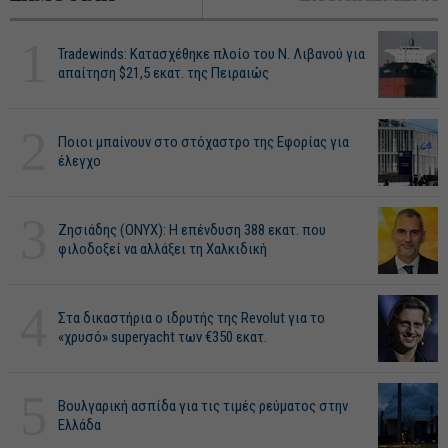
1
Tradewinds: Κατασχέθηκε πλοίο του Ν. Λιβανού για
απαίτηση $21,5 εκατ. της Πειραιώς
2
Ποιοι μπαίνουν στο στόχαστρο της Εφορίας για
έλεγχο
3
Ζησιάδης (ONYX): Η επένδυση 388 εκατ. που
φιλοδοξεί να αλλάξει τη Χαλκιδική
4
Στα δικαστήρια ο ιδρυτής της Revolut για το
«χρυσό» superyacht των €350 εκατ.
5
Βουλγαρική ασπίδα για τις τιμές ρεύματος στην
Ελλάδα