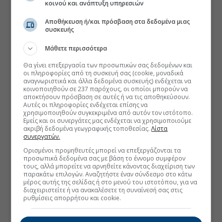
κοινού και ανάπτυξη υπηρεσιών
Αποθήκευση ή/και πρόσβαση στα δεδομένα μιας
συσκευής
Μάθετε περισσότερα
Θα γίνει επεξεργασία των προσωπικών σας δεδομένων και
οι πληροφορίες από τη συσκευή σας (cookie, μοναδικά
αναγνωριστικά και άλλα δεδομένα συσκευής) ενδέχεται να
κοινοποιηθούν σε 237 παρόχους, οι οποίοι μπορούν να
αποκτήσουν πρόσβαση σε αυτές ή να τις αποθηκεύσουν.
Αυτές οι πληροφορίες ενδέχεται επίσης να
χρησιμοποιηθούν συγκεκριμένα από αυτόν τον ιστότοπο.
Εμείς και οι συνεργάτες μας ενδέχεται να χρησιμοποιούμε
ακριβή δεδομένα γεωγραφικής τοποθεσίας.
Λίστα
συνεργατών.
Ορισμένοι προμηθευτές μπορεί να επεξεργάζονται τα
προσωπικά δεδομένα σας με βάση το έννομο συμφέρον
τους, αλλά μπορείτε να αρνηθείτε κάνοντας διαχείριση των
παρακάτω επιλογών. Αναζητήστε έναν σύνδεσμο στο κάτω
μέρος αυτής της σελίδας ή στο μενού του ιστοτόπου, για να
διαχειριστείτε ή να ανακαλέσετε τη συναίνεσή σας στις
ρυθμίσεις απορρήτου και cookie.