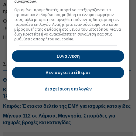
συνεργατών.
Ασθενείς χιονοπτώσεις
θα σημειωθούν στα ορεινά της
Ορισμένοι προμηθευτές μπορεί να επεξεργάζονται τα
ηπειρωτικής χώρας και της Κρήτης μέχρι το απόγευμα.
προσωπικά δεδομένα σας με βάση το έννομο συμφέρον
τους, αλλά μπορείτε να αρνηθείτε κάνοντας διαχείριση των
Οι
άνεμοι
θα πνέουν δυτικοί νοτιοδυτικοί 5 με 6 και στα
παρακάτω επιλογών. Αναζητήστε έναν σύνδεσμο στο κάτω
πελάγη τοπικά 7 μποφόρ.
μέρος αυτής της σελίδας ή στο μενού του ιστοτόπου, για να
διαχειριστείτε ή να ανακαλέσετε τη συναίνεσή σας στις
Η
θερμοκρασία
δεν θα σημειώσει αξιόλογη μεταβολή.
ρυθμίσεις απορρήτου και cookie.
#ΕΜΥ, Εθνική Μετεωρολογική Υπηρεσία
#Κακοκαιρία
Συναίνεση
ΣΧΕΤΙΚΑ ΘΕΜΑΤΑ
Δεν συγκατατίθεμαι
Θυελλώδεις άνεμοι έως 9 μποφόρ για 48 ώρες
Διαχείριση επιλογών
Κακοκαιρία: Πάνω από 100.000 κεραυνοί, χαλάζι στο
Ίλιον, χιόνι στον Όλυμπο
Καιρός: Έκτακτο δελτίο της ΕΜΥ για ισχυρές καταιγίδες
Μήνυμα 112 σε Λάρισα, Μαγνησία, Σποράδες για
ισχυρές βροχές και καταιγίδες