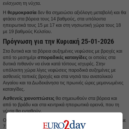
ενίσχυση τη νύχτα.
Η
θερμοκρασία
δεν θα σημειώσει αξιόλογη μεταβολή και θα
φτάσει στα βόρεια τους 14 βαθμούς, στα υπόλοιπα
ηπειρωτικά τους 15 με 17 και στη νησιωτική χώρα τους 18
με 19 βαθμούς Κελσίου.
Πρόγνωση για την Κυριακή 25-01-2026
Στα δυτικά και τα βόρεια αυξημένες νεφώσεις με βροχές και
από το μεσημέρι
σποραδικές καταιγίδες
οι οποίες στα
δυτικά πιθανόν να είναι κατά τόπους ισχυρές. Στην
υπόλοιπη χώρα λίγες νεφώσεις παροδικά αυξημένες με
ασθενείς τοπικές βροχές και στα νησιά του ανατολικού
Αιγαίου και τα Δωδεκάνησα τις πρωινές ώρες μεμονωμένες
καταιγίδες.
Ασθενείς χιονοπτώσεις
θα σημειωθούν στα βόρεια και
από το βράδυ και στα κεντρικά ηπειρωτικά ορεινά, που τη
νύχτα θα ενταθούν.
Οι
άνεμοι
θα πνέουν από νότιες διευθύνσεις στα δυτικά 6 με
7 και στο Ιόνιο 7 με 8 μποφόρ. Στα ανατολικά 5 με 6, από το