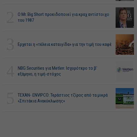
2
O Mr. Big Short προειδοποιεί για κραχ αντίστοιχο
του 1987
3
Ερχεται η «τέλεια καταιγίδα» για την τιμή του καφέ
4
NBG Securities για Metlen: Ισχυρότερο το β'
εξάμηνο, η τιμή-στόχος
5
ΤΕΧΑΝ- ENVIPCO: Τεράστιος τζίρος από τα μικρά
«Σπιτάκια Ανακύκλωσης»