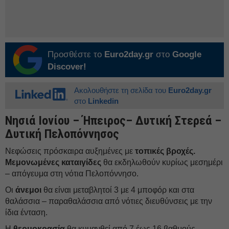
Προσθέστε το
Euro2day.gr
στο
Google
Discover!
Ακολουθήστε τη σελίδα του
Euro2day.gr
στο
Linkedin
Νησιά Ιονίου – Ήπειρος– Δυτική Στερεά –
Δυτική Πελοπόννησος
Νεφώσεις πρόσκαιρα αυξημένες με
τοπικές βροχές.
Μεμονωμένες καταιγίδες
θα εκδηλωθούν κυρίως μεσημέρι
– απόγευμα στη νότια Πελοπόννησο.
Οι
άνεμοι
θα είναι μεταβλητοί 3 με 4 μποφόρ και στα
θαλάσσια – παραθαλάσσια από νότιες διευθύνσεις με την
ίδια ένταση.
Η
θερμοκρασία
θα κυμανθεί από 7 έως 16 βαθμούς