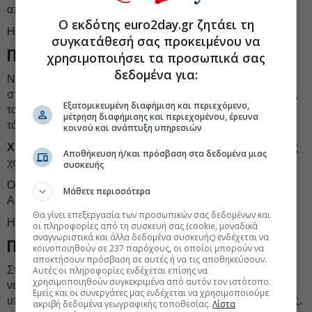
απόγευμα 6 με 7 και στο Αιγαίο τοπικά 8 μποφόρ.
Ο εκδότης euro2day.gr ζητάει τη
Η
θερμοκρασία
θα σημειώσει άνοδο.
συγκατάθεσή σας προκειμένου να
Πρόγνωση για τη Δευτέρα 26-01-2026
χρησιμοποιήσει τα προσωπικά σας
δεδομένα για:
Νεφώσεις με τοπικές
βροχές και σποραδικές καταιγίδες
στο μεγαλύτερο μέρος της χώρας. Τα φαινόμενα στα δυτικά,
Εξατομικευμένη διαφήμιση και περιεχόμενο,
τα βόρεια και το ανατολικό Αιγαίο πιθανώς να είναι κατά
μέτρηση διαφήμισης και περιεχομένου, έρευνα
τόπους ισχυρά.
κοινού και ανάπτυξη υπηρεσιών
Χιονοπτώσεις
θα σημειωθούν στα ορεινά της ηπειρωτικής
Αποθήκευση ή/και πρόσβαση στα δεδομένα μιας
χώρας και της Κρήτης.
συσκευής
Οι
άνεμοι
θα πνέουν από νότιες διευθύνσεις 5 με 7 και στο
Μάθετε περισσότερα
Αιγαίο τοπικά 8 και πιθανώς έως 9 μποφόρ.
Θα γίνει επεξεργασία των προσωπικών σας δεδομένων και
Η
θερμοκρασία
θα σημειώσει μικρή πτώση.
οι πληροφορίες από τη συσκευή σας (cookie, μοναδικά
αναγνωριστικά και άλλα δεδομένα συσκευής) ενδέχεται να
Πρόγνωση για την Τρίτη 27-01-2026
κοινοποιηθούν σε 237 παρόχους, οι οποίοι μπορούν να
αποκτήσουν πρόσβαση σε αυτές ή να τις αποθηκεύσουν.
Στα κεντρικά, τα νότια και το ανατολικό Αιγαίο αυξημένες
Αυτές οι πληροφορίες ενδέχεται επίσης να
χρησιμοποιηθούν συγκεκριμένα από αυτόν τον ιστότοπο.
νεφώσεις με
βροχές και σποραδικές καταιγίδες.
Στην
Εμείς και οι συνεργάτες μας ενδέχεται να χρησιμοποιούμε
υπόλοιπη χώρα λίγες νεφώσεις κατά διαστήματα αυξημένες.
ακριβή δεδομένα γεωγραφικής τοποθεσίας.
Λίστα