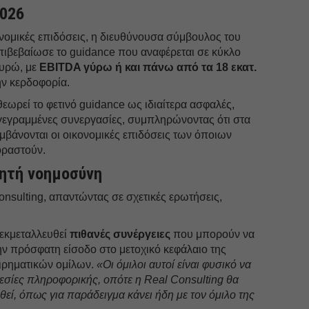
2026
κονομικές επιδόσεις, η διευθύνουσα σύμβουλος του
ιβεβαίωσε το guidance που αναφέρεται σε κύκλο
ευρώ, με
EBITDA γύρω ή και πάνω από τα 18 εκατ.
ν κερδοφορία.
εωρεί το φετινό guidance ως ιδιαίτερα ασφαλές,
γεγραμμένες συνεργασίες, συμπληρώνοντας ότι στα
μβάνονται οι οικονομικές επιδόσεις των όποιων
οραστούν.
νητή νοημοσύνη
οnsulting, απαντώντας σε σχετικές ερωτήσεις,
 εκμεταλλευθεί
πιθανές συνέργειες
που μπορούν να
ν πρόσφατη είσοδο στο μετοχικό κεφάλαιο της
ειρηματικών ομίλων.
«Οι όμιλοι αυτοί είναι φυσικό να
εσίες πληροφορικής, οπότε η Real Cοnsulting θα
εί, όπως για παράδειγμα κάνει ήδη με τον όμιλο της