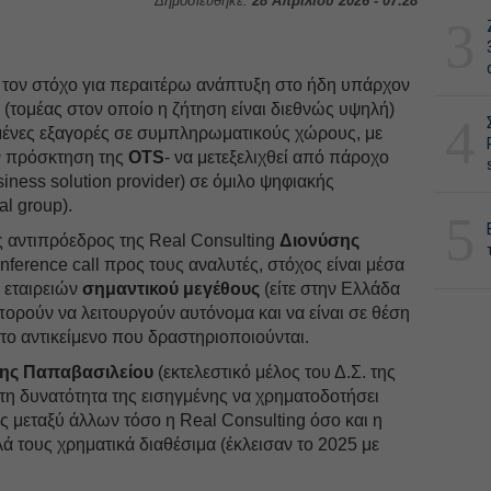
Δημοσιεύθηκε:
28 Απριλίου 2026 - 07:28
3
 τον στόχο για περαιτέρω ανάπτυξη στο ήδη υπάρχον
 (τομέας στον οποίο η ζήτηση είναι διεθνώς υψηλή)
4
υμένες εξαγορές σε συμπληρωματικούς χώρους, με
ν πρόσκτηση της
OTS
- να μετεξελιχθεί από πάροχο
iness solution provider) σε όμιλο ψηφιακής
tal group).
5
 αντιπρόεδρος της Real Cοnsulting
Διονύσης
nference call προς τους αναλυτές, στόχος είναι μέσα
 εταιρειών
σημαντικού μεγέθους
(είτε στην Ελλάδα
ορούν να λειτουργούν αυτόνομα και να είναι σε θέση
το αντικείμενο που δραστηριοποιούνται.
νης Παπαβασιλείου
(εκτελεστικό μέλος του Δ.Σ. της
τη δυνατότητα της εισηγμένης να χρηματοδοτήσει
 μεταξύ άλλων τόσο η Real Cοnsulting όσο και η
λά τους χρηματικά διαθέσιμα (έκλεισαν το 2025 με