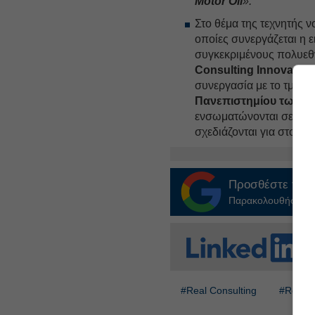
Mοtοr Οil
».
Στο θέμα της τεχνητής 
οποίες συνεργάζεται η 
συγκεκριμένους πολυεθ
Cοnsulting Innovatio
συνεργασία με το τμήμα
Πανεπιστημίου των Ι
ενσωματώνονται σε προ
σχεδιάζονται για στοχε
Προσθέστε το
E
Παρακολουθήστε τις
#Real Consulting
#Real e