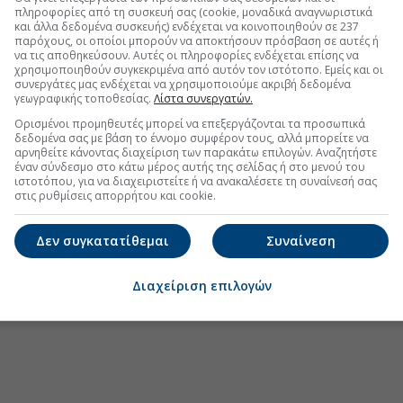
πληροφορίες από τη συσκευή σας (cookie, μοναδικά αναγνωριστικά
και άλλα δεδομένα συσκευής) ενδέχεται να κοινοποιηθούν σε 237
παρόχους, οι οποίοι μπορούν να αποκτήσουν πρόσβαση σε αυτές ή
να τις αποθηκεύσουν. Αυτές οι πληροφορίες ενδέχεται επίσης να
α τη Dimand σε διπλή συναλλαγή με την ΔΕΔΔΗΕ
χρησιμοποιηθούν συγκεκριμένα από αυτόν τον ιστότοπο. Εμείς και οι
συνεργάτες μας ενδέχεται να χρησιμοποιούμε ακριβή δεδομένα
EFA Group στη Fractal Networx της Κύπρου
γεωγραφικής τοποθεσίας.
Λίστα συνεργατών.
The Grid και βλέμμα σε νέες επενδύσεις
Ορισμένοι προμηθευτές μπορεί να επεξεργάζονται τα προσωπικά
δεδομένα σας με βάση το έννομο συμφέρον τους, αλλά μπορείτε να
είσοδος στο Ελληνικό με την Ten Brinke
αρνηθείτε κάνοντας διαχείριση των παρακάτω επιλογών. Αναζητήστε
έναν σύνδεσμο στο κάτω μέρος αυτής της σελίδας ή στο μενού του
ιστοτόπου, για να διαχειριστείτε ή να ανακαλέσετε τη συναίνεσή σας
στις ρυθμίσεις απορρήτου και cookie.
.gr στο Discover
Δεν συγκατατίθεμαι
Συναίνεση
Διαχείριση επιλογών