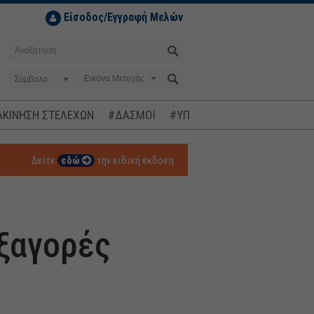
Είσοδος/Εγγραφή Μελών
Σύμβολο
ΚΙΝΗΣΗ ΣΤΕΛΕΧΩΝ
#ΔΑΣΜΟΙ
#ΥΠΟΚΛΟΠΕΣ
#ΠΛΗΘΩΡΙΣΜ
Δείτε
εδώ
την ειδική έκδοση
εξαγορές