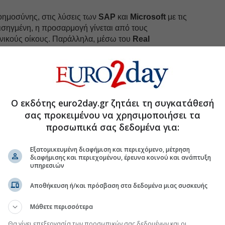
νοημοσύνης, στις λύσεις των
SAP
και
Microsoft
με τις
εισηγμένη, η προσαρμογή γίνεται από τους
νικούς οίκους. Παράλληλα, μέσω του
Real
n Hub
(πρότυπο κέντρο καινοτομίας της εταιρείας σε
 πληροφορικής και τηλεπικοινωνιών του
ωαννίνων
) εφαρμογές τεχνητής νοημοσύνης
γράμματα ιδιοπαραγόμενου λογισμικού που
υμένους κλάδους.
Ο εκδότης euro2day.gr ζητάει τη συγκατάθεσή
σας προκειμένου να χρησιμοποιήσει τα
προσωπικά σας δεδομένα για:
uro2day.gr
στο
Google Discover!
 εξελίξεις με την υπογραφη εγκυρότητας του Euro2day.gr
Εξατομικευμένη διαφήμιση και περιεχόμενο, μέτρηση
διαφήμισης και περιεχομένου, έρευνα κοινού και ανάπτυξη
υπηρεσιών
FOLLOW US
Ακολουθήστε τη σελίδα του
Euro2day.gr
στο
Linkedin
Αποθήκευση ή/και πρόσβαση στα δεδομένα μιας συσκευής
Μάθετε περισσότερα
state
#Εξαγορά-συγχώνευση
Θα γίνει επεξεργασία των προσωπικών σας δεδομένων και οι