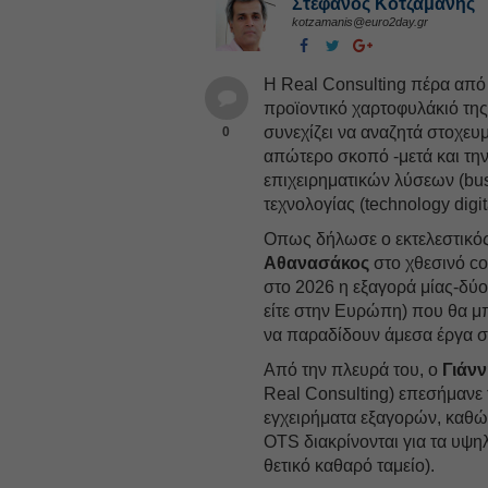
Στέφανος Kοτζαμάνης
kotzamanis@euro2day.gr
Η Real Consulting πέρα από
προϊοντικό χαρτοφυλάκιό της
συνεχίζει να αναζητά στοχε
0
απώτερο σκοπό -μετά και τη
επιχειρηματικών λύσεων (bus
τεχνολογίας (technology digi
Oπως δήλωσε ο εκτελεστικός
Αθανασάκος
στο χθεσινό co
στο 2026 η εξαγορά μίας-δύο
είτε στην Ευρώπη) που θα μπ
να παραδίδουν άμεσα έργα σ
Από την πλευρά του, ο
Γιάν
Real Cοnsulting) επεσήμανε 
εγχειρήματα εξαγορών, καθώς
OTS διακρίνονται για τα υψη
θετικό καθαρό ταμείο).