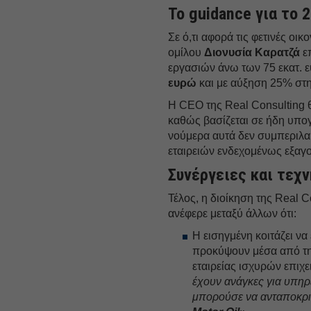
Το guidance για το 
Σε ό,τι αφορά τις φετινές οι
ομίλου
Διονυσία Καρατζά
επ
εργασιών άνω των 75 εκατ. 
ευρώ
και με αύξηση 25% στη
Η CEO της Real Cοnsulting θ
καθώς βασίζεται σε ήδη υπο
νούμερα αυτά δεν συμπεριλα
εταιρειών ενδεχομένως εξαγ
Συνέργειες και τεχ
Τέλος, η διοίκηση της Real C
ανέφερε μεταξύ άλλων ότι:
Η εισηγμένη κοιτάζει να
προκύψουν μέσα από τη
εταιρείας ισχυρών επιχ
έχουν ανάγκες για υπηρ
μπορούσε να ανταποκριθ