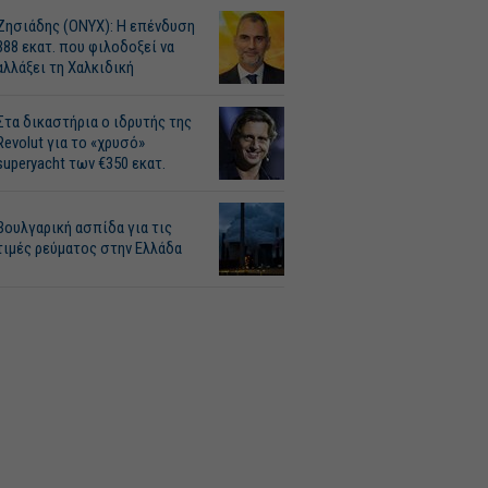
Ζησιάδης (ONYX): Η επένδυση
388 εκατ. που φιλοδοξεί να
αλλάξει τη Χαλκιδική
Στα δικαστήρια ο ιδρυτής της
Revolut για το «χρυσό»
superyacht των €350 εκατ.
Βουλγαρική ασπίδα για τις
τιμές ρεύματος στην Ελλάδα