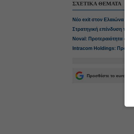
ΣΧΕΤΙΚΑ ΘΕΜΑΤΑ
Νέο exit στον Ελαιώνα γι
Στρατηγική επένδυση του 
Noval: Προτεραιότητα στο 
Intracom Holdings: Πρώτη 
Προσθέστε το euro2day