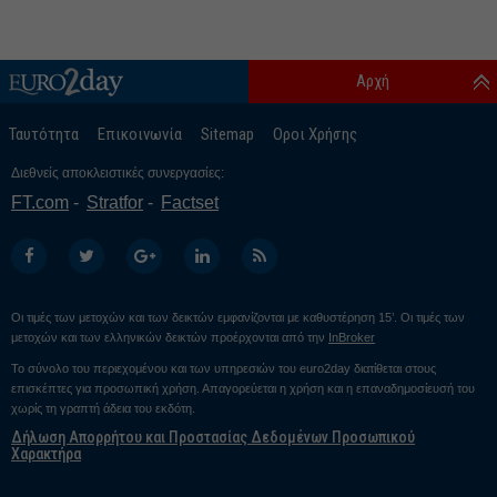
Αρχή
Ταυτότητα
Επικοινωνία
Sitemap
Οροι Χρήσης
Διεθνείς αποκλειστικές συνεργασίες:
FT.com
Stratfor
Factset
Οι τιμές των μετοχών και των δεικτών εμφανίζονται με καθυστέρηση 15’. Οι τιμές των
μετοχών και των ελληνικών δεικτών προέρχονται από την
InBroker
Το σύνολο του περιεχομένου και των υπηρεσιών του euro2day διατίθεται στους
επισκέπτες για προσωπική χρήση. Απαγορεύεται η χρήση και η επαναδημοσίευσή του
χωρίς τη γραπτή άδεια του εκδότη.
Δήλωση Απορρήτου και Προστασίας Δεδομένων Προσωπικού
Χαρακτήρα