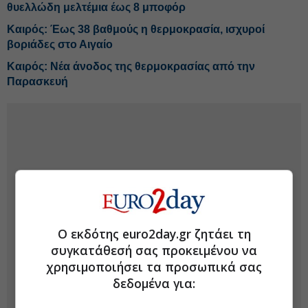
θυελλώδη μελτέμια έως 8 μποφόρ
Καιρός: Έως 38 βαθμούς η θερμοκρασία, ισχυροί
βοριάδες στο Αιγαίο
Καιρός: Νέα άνοδος της θερμοκρασίας από την
Παρασκευή
Ο εκδότης euro2day.gr ζητάει τη
συγκατάθεσή σας προκειμένου να
χρησιμοποιήσει τα προσωπικά σας
δεδομένα για: