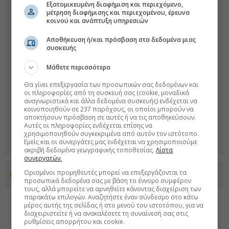
Εξατομικευμένη διαφήμιση και περιεχόμενο,
μέτρηση διαφήμισης και περιεχομένου, έρευνα
κοινού και ανάπτυξη υπηρεσιών
Αποθήκευση ή/και πρόσβαση στα δεδομένα μιας
συσκευής
Μάθετε περισσότερα
Θα γίνει επεξεργασία των προσωπικών σας δεδομένων και
οι πληροφορίες από τη συσκευή σας (cookie, μοναδικά
αναγνωριστικά και άλλα δεδομένα συσκευής) ενδέχεται να
κοινοποιηθούν σε 237 παρόχους, οι οποίοι μπορούν να
αποκτήσουν πρόσβαση σε αυτές ή να τις αποθηκεύσουν.
Αυτές οι πληροφορίες ενδέχεται επίσης να
χρησιμοποιηθούν συγκεκριμένα από αυτόν τον ιστότοπο.
Εμείς και οι συνεργάτες μας ενδέχεται να χρησιμοποιούμε
ακριβή δεδομένα γεωγραφικής τοποθεσίας.
Λίστα
συνεργατών.
Ορισμένοι προμηθευτές μπορεί να επεξεργάζονται τα
Προσθέστε το euro2day.gr στο Discover
προσωπικά δεδομένα σας με βάση το έννομο συμφέρον
τους, αλλά μπορείτε να αρνηθείτε κάνοντας διαχείριση των
παρακάτω επιλογών. Αναζητήστε έναν σύνδεσμο στο κάτω
μέρος αυτής της σελίδας ή στο μενού του ιστοτόπου, για να
διαχειριστείτε ή να ανακαλέσετε τη συναίνεσή σας στις
ρυθμίσεις απορρήτου και cookie.