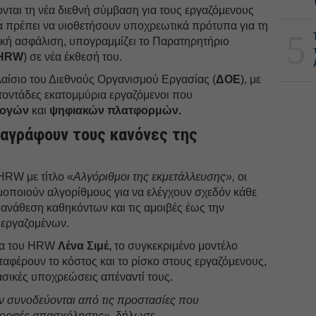
νται τη νέα διεθνή σύμβαση για τους εργαζόμενους
α πρέπει να υιοθετήσουν υποχρεωτικά πρότυπα για τη
5
νική ασφάλιση, υπογραμμίζει το Παρατηρητήριο
HRW
) σε νέα έκθεσή του.
λαίσιο του Διεθνούς Οργανισμού Εργασίας (
ΔΟΕ
), με
τοντάδες εκατομμύρια εργαζόμενοι που
μογών
και
ψηφιακών πλατφορμών.
αγράφουν τους κανόνες της
HRW με τίτλο «
Αλγόριθμοι της εκμετάλλευσης»,
οι
μοποιούν αλγορίθμους για να ελέγχουν σχεδόν κάθε
 ανάθεση καθηκόντων και τις αμοιβές έως την
 εργαζομένων.
ια του HRW
Λένα Σιμέ,
το συγκεκριμένο μοντέλο
μεταφέρουν το κόστος και το ρίσκο στους εργαζόμενους,
ικές υποχρεώσεις απέναντί τους.
εν συνοδεύονται από τις προστασίες που
μορφές απασχόλησης»,
δήλωσε.