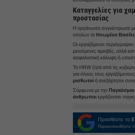
Καταγγελίες για χα
προστασίας
Η οργάνωση συγκέντρωσε μα
οποίων το
Ηνωμένο Βασίλει
Οι εργαζόμενοι περιέγραψαν
μειούμενες αμοιβές, αλλά κ
ασφαλιστική κάλυψη ή υποστ
Το HRW ζητά από τις κυβερν
για όλους τους εργαζόμενους
μισθωτοί
ή ανεξάρτητοι συνε
Σύμφωνα με την
Παγκόσμια
άνθρωποι
εργάζονταν παγκ
Προσθέστε το
E
Παρακολουθήστε τις