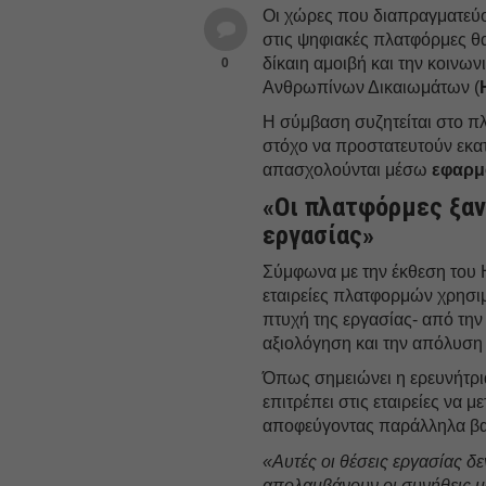
Οι χώρες που διαπραγματεύο
στις ψηφιακές πλατφόρμες θ
δίκαιη αμοιβή και την κοινω
0
Ανθρωπίνων Δικαιωμάτων (
Η σύμβαση συζητείται στο π
στόχο να προστατευτούν εκα
απασχολούνται μέσω
εφαρ
«Οι πλατφόρμες ξαν
εργασίας»
Σύμφωνα με την έκθεση του 
εταιρείες πλατφορμών χρησι
πτυχή της εργασίας- από την
αξιολόγηση και την απόλυση
Όπως σημειώνει η ερευνήτρ
επιτρέπει στις εταιρείες να 
αποφεύγοντας παράλληλα βασ
«Αυτές οι θέσεις εργασίας δ
απολαμβάνουν οι συνήθεις 