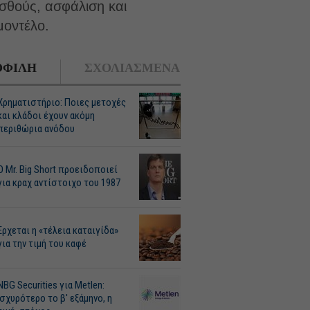
σθούς, ασφάλιση και
μοντέλο.
ΦΙΛΗ
ΣΧΟΛΙΑΣΜΕΝΑ
Χρηματιστήριο: Ποιες μετοχές
και κλάδοι έχουν ακόμη
περιθώρια ανόδου
O Mr. Big Short προειδοποιεί
για κραχ αντίστοιχο του 1987
Ερχεται η «τέλεια καταιγίδα»
για την τιμή του καφέ
NBG Securities για Metlen:
Ισχυρότερο το β' εξάμηνο, η