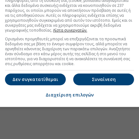
πληροφορίες από τη συσκευή σας (cookie, μοναδικά αναγνωριστικά
και άλλα δεδομένα συσκευής) ενδέχεται να κοινοποιηθούν σε 237
παρόχους, οι οποίοι μπορούν να αποκτήσουν πρόσβαση σε αυτές ή
να τις αποθηκεύσουν. Αυτές οι πληροφορίες ενδέχεται επίσης να
χρησιμοποιηθούν συγκεκριμένα από αυτόν τον ιστότοπο. Εμείς και οι
συνεργάτες μας ενδέχεται να χρησιμοποιούμε ακριβή δεδομένα
γεωγραφικής τοποθεσίας.
Λίστα συνεργατών.
Ορισμένοι προμηθευτές μπορεί να επεξεργάζονται τα προσωπικά
δεδομένα σας με βάση το έννομο συμφέρον τους, αλλά μπορείτε να
αρνηθείτε κάνοντας διαχείριση των παρακάτω επιλογών. Αναζητήστε
έναν σύνδεσμο στο κάτω μέρος αυτής της σελίδας ή στο μενού του
ιστοτόπου, για να διαχειριστείτε ή να ανακαλέσετε τη συναίνεσή σας
στις ρυθμίσεις απορρήτου και cookie.
Δεν συγκατατίθεμαι
Συναίνεση
Διαχείριση επιλογών