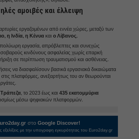
μηλές αμοιβές και έλλειψη
ρτυρίες εργαζομένων από εννέα χώρες, μεταξύ των
ο, η Ινδία, η Κένυα
και
ο Λίβανος.
 πολύωρη εργασία, απρόβλεπτες και συνεχώς
αι σοβαρούς κινδύνους ασφαλείας χωρίς επαρκή
ήριξη σε περίπτωση τραυματισμού και ασθένειας.
ήσεις να διασφαλίσουν βασικά εργασιακά δικαιώματα
 στις πλατφόρμες, ανεξαρτήτως του αν θεωρούνται
ργάτες.
 Τράπεζα
, το 2023 έως και
435 εκατομμύρια
οσμίως μέσω ψηφιακών πλατφορμών.
uro2day.gr
στο
Google Discover!
 εξελίξεις με την υπογραφη εγκυρότητας του Euro2day.gr