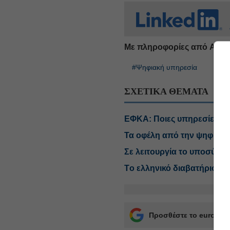
Με πληροφορίες από ΑΠΕ
#Ψηφιακή υπηρεσία
#Ανθ
ΣΧΕΤΙΚΑ ΘΕΜΑΤΑ
ΕΦΚΑ: Ποιες υπηρεσίες δε
Τα οφέλη από την ψηφιοπο
Σε λειτουργία το υποσύστ
Tο ελληνικό διαβατήριο εν
Προσθέστε το euro2day