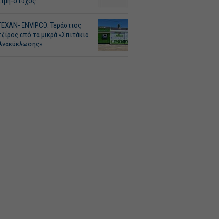
τιμή-στόχος
ΤΕΧΑΝ- ENVIPCO: Τεράστιος
τζίρος από τα μικρά «Σπιτάκια
Ανακύκλωσης»