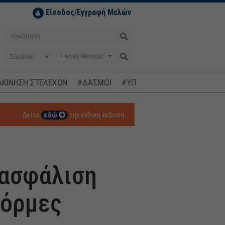
Είσοδος/Εγγραφή Μελών
Σύμβολο
ΚΙΝΗΣΗ ΣΤΕΛΕΧΩΝ
#ΔΑΣΜΟΙ
#ΥΠΟΚΛΟΠΕΣ
#ΠΛΗΘΩΡΙΣΜ
Δείτε
εδώ
την ειδική έκδοση
 ασφάλιση
φόρμες