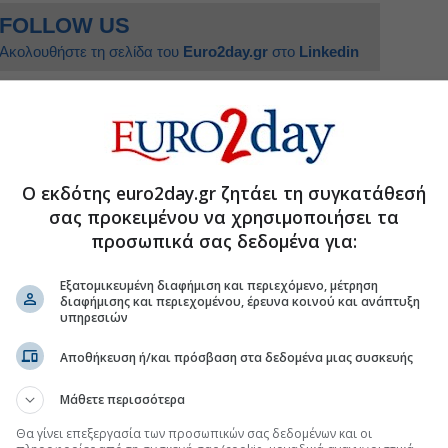
FOLLOW US
Ακολουθήστε τη σελίδα του
Euro2day.gr
στο
Linkedin
-ΜΠΕ
ρώπινα δικαιώματα
Ο εκδότης euro2day.gr ζητάει τη συγκατάθεσή
σας προκειμένου να χρησιμοποιήσει τα
ν θα είναι προσωρινά διαθέσιμες
προσωπικά σας δεδομένα για:
ίηση 1,2 δισ. σελίδων αρχείων του Δημοσίου
Εξατομικευμένη διαφήμιση και περιεχόμενο, μέτρηση
ημα μη μισθωτών του e-ΕΦΚΑ
διαφήμισης και περιεχομένου, έρευνα κοινού και ανάπτυξη
υπηρεσιών
τάσσεται στα έγγραφα του gov.gr wallet
Αποθήκευση ή/και πρόσβαση στα δεδομένα μιας συσκευής
Μάθετε περισσότερα
.gr στο Discover
Θα γίνει επεξεργασία των προσωπικών σας δεδομένων και οι