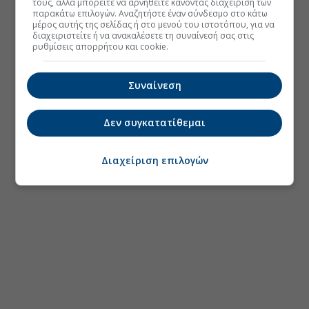
τους, αλλά μπορείτε να αρνηθείτε κάνοντας διαχείριση των
παρακάτω επιλογών. Αναζητήστε έναν σύνδεσμο στο κάτω
μέρος αυτής της σελίδας ή στο μενού του ιστοτόπου, για να
διαχειριστείτε ή να ανακαλέσετε τη συναίνεσή σας στις
ρυθμίσεις απορρήτου και cookie.
Συναίνεση
Δεν συγκατατίθεμαι
Διαχείριση επιλογών