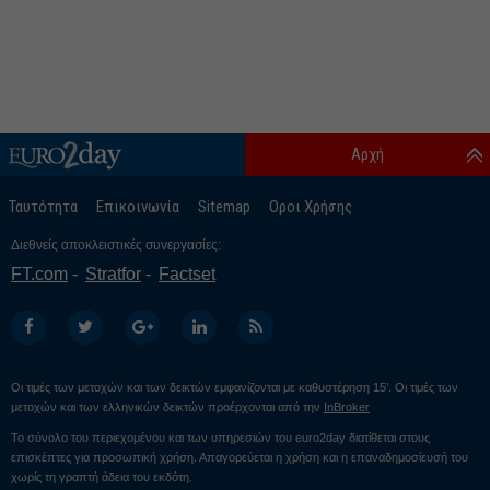
Αρχή
Ταυτότητα
Επικοινωνία
Sitemap
Οροι Χρήσης
Διεθνείς αποκλειστικές συνεργασίες:
FT.com
Stratfor
Factset
Οι τιμές των μετοχών και των δεικτών εμφανίζονται με καθυστέρηση 15’. Οι τιμές των
μετοχών και των ελληνικών δεικτών προέρχονται από την
InBroker
Το σύνολο του περιεχομένου και των υπηρεσιών του euro2day διατίθεται στους
επισκέπτες για προσωπική χρήση. Απαγορεύεται η χρήση και η επαναδημοσίευσή του
χωρίς τη γραπτή άδεια του εκδότη.