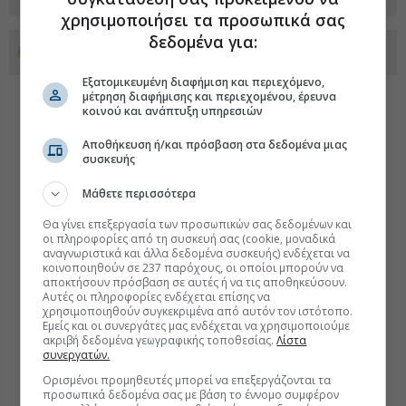
χρησιμοποιήσει τα προσωπικά σας
δεδομένα για:
Προσθέστε το euro2day.gr στο Discover
Εξατομικευμένη διαφήμιση και περιεχόμενο,
μέτρηση διαφήμισης και περιεχομένου, έρευνα
κοινού και ανάπτυξη υπηρεσιών
Αποθήκευση ή/και πρόσβαση στα δεδομένα μιας
συσκευής
Μάθετε περισσότερα
Θα γίνει επεξεργασία των προσωπικών σας δεδομένων και
οι πληροφορίες από τη συσκευή σας (cookie, μοναδικά
αναγνωριστικά και άλλα δεδομένα συσκευής) ενδέχεται να
κοινοποιηθούν σε 237 παρόχους, οι οποίοι μπορούν να
αποκτήσουν πρόσβαση σε αυτές ή να τις αποθηκεύσουν.
Αυτές οι πληροφορίες ενδέχεται επίσης να
χρησιμοποιηθούν συγκεκριμένα από αυτόν τον ιστότοπο.
Εμείς και οι συνεργάτες μας ενδέχεται να χρησιμοποιούμε
ακριβή δεδομένα γεωγραφικής τοποθεσίας.
Λίστα
συνεργατών.
Ορισμένοι προμηθευτές μπορεί να επεξεργάζονται τα
προσωπικά δεδομένα σας με βάση το έννομο συμφέρον