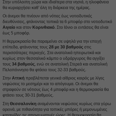
Στην υπόλοιπη χώρα και ιδιαίτερα στα νησιά, η ηλιοφάνεια
θα κυριαρχήσει καθ’ όλη τη διάρκεια της ημέρας.
Οι άνεμοι θα πνέουν από νότιες έως νοτιοδυτικές
διευθύνσεις, φτάνοντας τοπικά τα 6 μποφόρ στο νοτιοδυτικό
Αιγαίο
και στον
Κορινθιακό
. Στο Ιόνιο οι εντάσεις θα είναι
έως 5 μποφόρ.
Η θερμοκρασία θα παραμείνει σε υψηλά για την εποχή
επίπεδα, φτάνοντας τους
28 με 30 βαθμούς
στις
περισσότερες περιοχές. Στα ανατολικά ηπειρωτικά και
κυρίως στον θεσσαλικό κάμπο ο υδράργυρος θα αγγίξει
τους
34 βαθμούς
, ενώ σε ανατολική Στερεά και ανατολική
Πελοπόννησο θα φτάσει τους 32-33 βαθμούς.
Στην
Αττική
προβλέπεται γενικά αίθριος καιρός με λίγες
νεφώσεις το μεσημέρι και το απόγευμα. Οι άνεμοι θα
στραφούν σε νότιους έως 4 μποφόρ και η θερμοκρασία θα
φτάσει τους 30-31 βαθμούς.
Στη
Θεσσαλονίκη
αναμένονται νεφώσεις κυρίως στα γύρω
ορεινά, με πιθανότητα για τοπικές μπόρες ή μεμονωμένες
καταιγίδες τις απογευματινές ώρες. Η θερμοκρασία θα