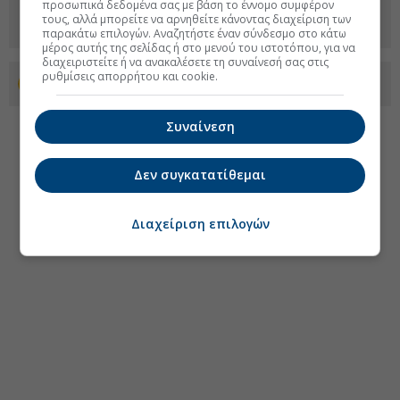
προσωπικά δεδομένα σας με βάση το έννομο συμφέρον
τους, αλλά μπορείτε να αρνηθείτε κάνοντας διαχείριση των
παρακάτω επιλογών. Αναζητήστε έναν σύνδεσμο στο κάτω
μέρος αυτής της σελίδας ή στο μενού του ιστοτόπου, για να
διαχειριστείτε ή να ανακαλέσετε τη συναίνεσή σας στις
ρυθμίσεις απορρήτου και cookie.
Προσθέστε το euro2day.gr στο Discover
Συναίνεση
Δεν συγκατατίθεμαι
Διαχείριση επιλογών