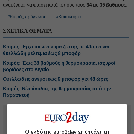
αναμένεται να φτάσει κατά τόπους τους
34 με 35 βαθμούς
.
#Καιρός πρόγνωση
#Κακοκαιρία
ΣΧΕΤΙΚΑ ΘΕΜΑΤΑ
Καιρός: Έρχεται νέο κύμα ζέστης με 40άρια και
θυελλώδη μελτέμια έως 8 μποφόρ
Καιρός: Έως 38 βαθμούς η θερμοκρασία, ισχυροί
βοριάδες στο Αιγαίο
Θυελλώδεις άνεμοι έως 9 μποφόρ για 48 ώρες
Καιρός: Νέα άνοδος της θερμοκρασίας από την
Παρασκευή
Ο εκδότης euro2day.gr ζητάει τη