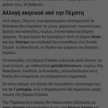
φτάσει τους 30 βαθμούς.
Αλλαγή σκηνικού από την Πέμπτη
Από αύριο, Πέμπτη, ένα οργανωμένο σύστημα από τα
Βαλκάνια θα επηρεάσει τη χώρα, φέρνοντας περισσότερες
βροχές και καταιγίδες, κυρίως στα κεντρικά και βόρεια
τμήματα. Τα φαινόμενα θα ξεκινήσουν από το βόρειο
Ιόνιο
και την
Ήπειρο
και σταδιακά θα επεκταθούν στη δυτική
Στερεά, τη Μακεδονία, τη Θράκη και τμήματα του βορείου
Αιγαίου.
Οι καταιγίδες στη βόρεια Ελλάδα ενδέχεται κατά τόπους να
είναι έντονες, με πιθανότητα
χαλαζοπτώσεων
, κυρίως στη
Μακεδονία. Αντίθετα, οι Κυκλάδες, τα Δωδεκάνησα και η
Κρήτη δεν αναμένεται να επηρεαστούν σημαντικά.
Οι νότιοι άνεμοι στο Αιγαίο θα ενισχυθούν πρόσκαιρα έως
και τ
α 7 μποφόρ
, ενώ η θερμοκρασία θα σημειώσει μικρή
πτώση στη βόρεια Ελλάδα.
Την Παρασκευή ο καιρός θα παρουσιάσει βελτίωση, με
λίγες βροχές
να επιμένουν νωρίς στο
βόρειο Αιγαίο
και