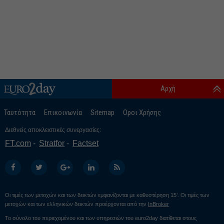
Αρχή
Ταυτότητα
Επικοινωνία
Sitemap
Οροι Χρήσης
Διεθνείς αποκλειστικές συνεργασίες:
FT.com
Stratfor
Factset
Οι τιμές των μετοχών και των δεικτών εμφανίζονται με καθυστέρηση 15’. Οι τιμές των
μετοχών και των ελληνικών δεικτών προέρχονται από την
InBroker
Το σύνολο του περιεχομένου και των υπηρεσιών του euro2day διατίθεται στους