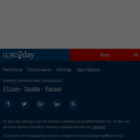
Αρχή
Ταυτότητα
Επικοινωνία
Sitemap
Οροι Χρήσης
Διεθνείς αποκλειστικές συνεργασίες:
FT.com
Stratfor
Factset
Οι τιμές των μετοχών και των δεικτών εμφανίζονται με καθυστέρηση 15’. Οι τιμές των
μετοχών και των ελληνικών δεικτών προέρχονται από την
InBroker
Το σύνολο του περιεχομένου και των υπηρεσιών του euro2day διατίθεται στους