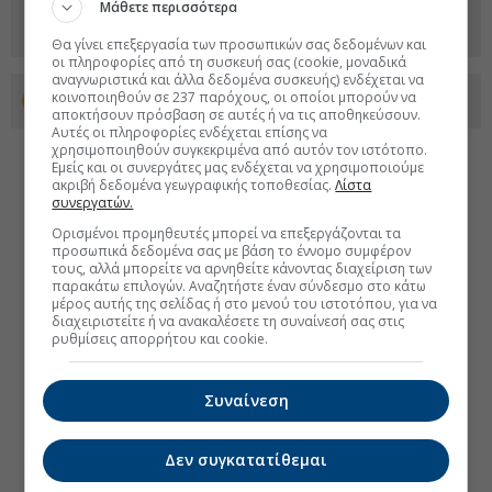
Μάθετε περισσότερα
Θα γίνει επεξεργασία των προσωπικών σας δεδομένων και
οι πληροφορίες από τη συσκευή σας (cookie, μοναδικά
αναγνωριστικά και άλλα δεδομένα συσκευής) ενδέχεται να
κοινοποιηθούν σε 237 παρόχους, οι οποίοι μπορούν να
Προσθέστε το euro2day.gr στο Discover
αποκτήσουν πρόσβαση σε αυτές ή να τις αποθηκεύσουν.
Αυτές οι πληροφορίες ενδέχεται επίσης να
χρησιμοποιηθούν συγκεκριμένα από αυτόν τον ιστότοπο.
Εμείς και οι συνεργάτες μας ενδέχεται να χρησιμοποιούμε
ακριβή δεδομένα γεωγραφικής τοποθεσίας.
Λίστα
συνεργατών.
Ορισμένοι προμηθευτές μπορεί να επεξεργάζονται τα
προσωπικά δεδομένα σας με βάση το έννομο συμφέρον
τους, αλλά μπορείτε να αρνηθείτε κάνοντας διαχείριση των
παρακάτω επιλογών. Αναζητήστε έναν σύνδεσμο στο κάτω
μέρος αυτής της σελίδας ή στο μενού του ιστοτόπου, για να
διαχειριστείτε ή να ανακαλέσετε τη συναίνεσή σας στις
ρυθμίσεις απορρήτου και cookie.
Συναίνεση
Δεν συγκατατίθεμαι