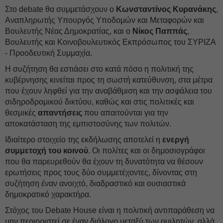
Στο
debate
θα συμμετάσχουν ο
Κωνσταντίνος Κυρανάκης
,
Αναπληρωτής Υπουργός Υποδομών και Μεταφορών και
Βουλευτής Νέας Δημοκρατίας, και ο
Νίκος Παππάς
,
Βουλευτής και Κοινοβουλευτικός Εκπρόσωπος του ΣΥΡΙΖΑ
- Προοδευτική Συμμαχία.
Η συζήτηση θα εστιάσει στο κατά πόσο η πολιτική της
κυβέρνησης κινείται προς τη σωστή κατεύθυνση, στα μέτρα
που έχουν ληφθεί για την αναβάθμιση και την ασφάλεια του
σιδηροδρομικού δικτύου, καθώς και στις πολιτικές και
θεσμικές
απαντήσεις
που απαιτούνται για την
αποκατάσταση της εμπιστοσύνης των πολιτών.
Ιδιαίτερο στοιχείο της εκδήλωσης αποτελεί η
ενεργή
συμμετοχή του κοινού
. Οι πολίτες και οι δημοσιογράφοι
που θα παρευρεθούν θα έχουν τη δυνατότητα να θέσουν
ερωτήσεις προς τους δύο συμμετέχοντες, δίνοντας στη
συζήτηση έναν ανοιχτό, διαδραστικό και ουσιαστικά
δημοκρατικό χαρακτήρα.
Στόχος του
Debate
House
είναι η πολιτική αντιπαράθεση να
μην περιοριστεί σε έναν διάλογο μεταξύ των ομιλητών, αλλά