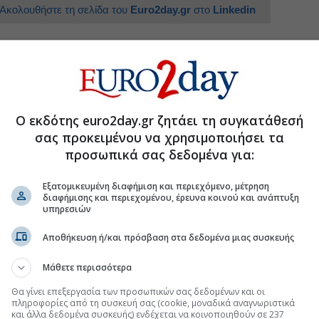
Ακολουθήστε τη σελίδα του
Euro2day.gr
στο
Linkedin
ανά μέτρα για τα καύσιμα εφόσον χρειαστεί
Ο εκδότης euro2day.gr ζητάει τη συγκατάθεσή
σας προκειμένου να χρησιμοποιήσει τα
ς ΔΕΘ θα εξαρτηθούν από την πορεία της
προσωπικά σας δεδομένα για:
ε blue chips και τράπεζες
Εξατομικευμένη διαφήμιση και περιεχόμενο, μέτρηση
διαφήμισης και περιεχομένου, έρευνα κοινού και ανάπτυξη
τις τουριστικές επενδύσεις
υπηρεσιών
Αποθήκευση ή/και πρόσβαση στα δεδομένα μιας συσκευής
.gr στο Discover
Μάθετε περισσότερα
Θα γίνει επεξεργασία των προσωπικών σας δεδομένων και οι
πληροφορίες από τη συσκευή σας (cookie, μοναδικά αναγνωριστικά
και άλλα δεδομένα συσκευής) ενδέχεται να κοινοποιηθούν σε 237