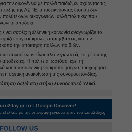
για την οικογένεια με πολλά παιδιά, ενισχύοντας τις
πτυξης της ΑΣΠΕ, αποδεικνύοντας έτσι ότι δεν
ν πολύτεκνων οικογενειών, αλλά πολιτικές που
ινωνική αποδοχή.
 είναι σαφές: η ελληνική κοινωνία αναγνωρίζει το
τηρίζει συγκεκριμένες
παρεμβάσεις
για την
ε σκοπό την απόκτηση πολλών παιδιών.
 των πολυτέκνων είναι πλέον
γνωστές
και μέσω της
αποδεκτές. Η πολιτεία, ωστόσο, έχει τη
ά και την κοινωνική νομιμοποίηση να προχωρήσει
γει η σχετική ανακοίνωση της συνομοσπονδίας.
κόπηση δεξιά στη στήλη Συνοδευτικό Υλικό.
uro2day.gr
στο
Google Discover!
 εξελίξεις με την υπογραφη εγκυρότητας του Euro2day.gr
FOLLOW US