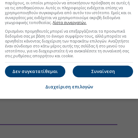
παρόχους, οι οποίοι μπορούν να αποκτήσουν πρόσβαση σε αυτές ή
να τις αποθηκεύσουν. Αυτές οι πληροφορίες ενδέχεται επίσης να
χρησιμοποιηθούν συγκεκριμένα από αυτόν τον ιστότοπο. Εμείς και οι
συνεργάτες μας ενδέχεται να χρησιμοποιούμε ακριβή δεδομένα
γεωγραφικής τοποθεσίας.
Λίστα συνεργατών.
Ορισμένοι προμηθευτές μπορεί να επεξεργάζονται τα προσωπικά
δεδομένα σας με βάση το έννομο συμφέρον τους, αλλά μπορείτε να
αρνηθείτε κάνοντας διαχείριση των παρακάτω επιλογών. Αναζητήστε
έναν σύνδεσμο στο κάτω μέρος αυτής της σελίδας ή στο μενού του
ιστοτόπου, για να διαχειριστείτε ή να ανακαλέσετε τη συναίνεσή σας
στις ρυθμίσεις απορρήτου και cookie.
Δεν συγκατατίθεμαι
Συναίνεση
Διαχείριση επιλογών