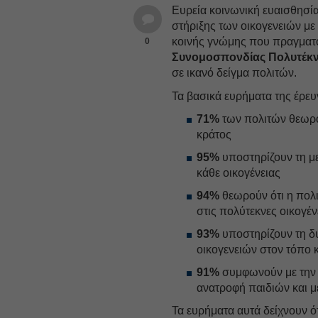
Ευρεία κοινωνική ευαισθησία
στήριξης των οικογενειών με
κοινής γνώμης που πραγματ
0
Συνομοσπονδίας Πολυτέκ
σε ικανό δείγμα πολιτών.
Τα βασικά ευρήματα της έρευν
71%
των πολιτών θεω
κράτος
95%
υποστηρίζουν τη μ
κάθε οικογένειας
94%
θεωρούν ότι η πολι
στις πολύτεκνες οικογέν
93%
υποστηρίζουν τη δ
οικογενειών στον τόπο κ
91%
συμφωνούν με την
ανατροφή παιδιών και με
Τα ευρήματα αυτά δείχνουν ό