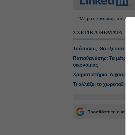
#Μέτρα οικονομικής στήριξης
ΣΧΕΤΙΚΑ ΘΕΜΑΤΑ
Τσάπαλος: Θα εξεταστούν ξ
Παπαθανάσης: Τα μέτρα τη
οικονομίας
Χρηματιστήριο: Διχασμός σ
Τι αλλάζει το χωροταξικό σ
Προσθέστε το euro2day