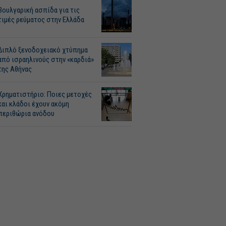
Βουλγαρική ασπίδα για τις
τιμές ρεύματος στην Ελλάδα
Διπλό ξενοδοχειακό χτύπημα
από ισραηλινούς στην «καρδιά»
της Αθήνας
Χρηματιστήριο: Ποιες μετοχές
και κλάδοι έχουν ακόμη
περιθώρια ανόδου