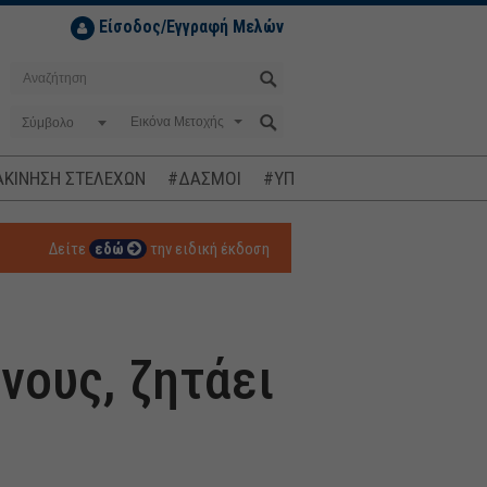
Είσοδος/Εγγραφή Μελών
Σύμβολο
ΚΙΝΗΣΗ ΣΤΕΛΕΧΩΝ
#ΔΑΣΜΟΙ
#ΥΠΟΚΛΟΠΕΣ
#ΠΛΗΘΩΡΙΣΜ
Δείτε
εδώ
την ειδική έκδοση
νους, ζητάει