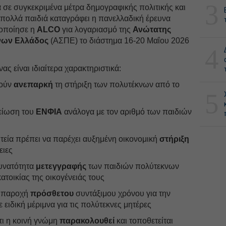
3
 σε συγκεκριμένα μέτρα δημογραφικής πολιτικής και
 πολλά παιδιά καταγράφει η πανελλαδική έρευνα
οποίησε η
ALCO
για λογαριασμό της
Ανώτατης
νων Ελλάδος
(ΑΣΠΕ) το διάστημα 16-20 Μαΐου 2026
4
ας είναι ιδιαίτερα χαρακτηριστικά:
ρούν
ανεπαρκή
τη στήριξη των πολυτέκνων από το
5
είωση του
ΕΝΦΙΑ
ανάλογα με τον αριθμό των παιδιών
τεία πρέπει να παρέχει αυξημένη οικονομική
στήριξη
ειες
υνατότητα
μετεγγραφής
των παιδιών πολύτεκνων
ατοικίας της οικογένειάς τους
 παροχή
πρόσθετου
συντάξιμου χρόνου για την
 ειδική μέριμνα για τις πολύτεκνες μητέρες
τι η κοινή γνώμη
παρακολουθεί
και τοποθετείται