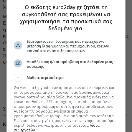
ασφαλισμένους, ενώ το μέσο ύψος των ατομικών
Ο εκδότης euro2day.gr ζητάει τη
λογαριασμών διαμορφώνεται στις 10.500 ευρώ.
συγκατάθεσή σας προκειμένου να
Με τις παρεμβάσεις που προωθούνται, το υπουργείο
χρησιμοποιήσει τα προσωπικά σας
Εργασίας φιλοδοξεί να αυξήσει θεαματικά τη συμμετοχή
δεδομένα για:
εργαζομένων και επιχειρήσεων, να δημιουργήσει νέα ΤΕΑ
και να ενισχύσει τον ρόλο της επαγγελματικής ασφάλισης ως
Εξατομικευμένη διαφήμιση και περιεχόμενο,
συμπληρωματικής πηγής συνταξιοδοτικού εισοδήματος τα
μέτρηση διαφήμισης και περιεχομένου, έρευνα
επόμενα χρόνια, παράλληλα με τη σταθερή στήριξη του
κοινού και ανάπτυξη υπηρεσιών
πρώτου πυλώνα ασφάλισης, στον οποίο
Αποθήκευση ή/και πρόσβαση στα δεδομένα μιας
συμπεριλαμβάνονται ΕΦΚΑ και ΤΕΚΑ.
συσκευής
#Επαγγελματική ασφάλιση
Μάθετε περισσότερα
#Επικουρική ασφάλιση, επικουρική σύνταξη, ΤΕΚΑ
Θα γίνει επεξεργασία των προσωπικών σας δεδομένων και
οι πληροφορίες από τη συσκευή σας (cookie, μοναδικά
#Υπουργείο Εργασίας
αναγνωριστικά και άλλα δεδομένα συσκευής) ενδέχεται να
κοινοποιηθούν σε 237 παρόχους, οι οποίοι μπορούν να
αποκτήσουν πρόσβαση σε αυτές ή να τις αποθηκεύσουν.
ΣΧΕΤΙΚΑ ΘΕΜΑΤΑ
Αυτές οι πληροφορίες ενδέχεται επίσης να
χρησιμοποιηθούν συγκεκριμένα από αυτόν τον ιστότοπο.
Εμείς και οι συνεργάτες μας ενδέχεται να χρησιμοποιούμε
Κόλλιας: Η πρόταση για την επαγγελματική ασφάλιση
ακριβή δεδομένα γεωγραφικής τοποθεσίας.
Λίστα
συνεργατών.