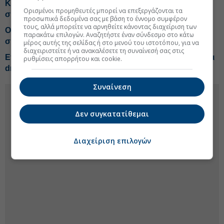
Κεραμέως: Θεσπίζουμε τη δυνατότητα για
Ορισμένοι προμηθευτές μπορεί να επεξεργάζονται τα
συμπληρωματική σύνταξη
προσωπικά δεδομένα σας με βάση το έννομο συμφέρον
τους, αλλά μπορείτε να αρνηθείτε κάνοντας διαχείριση των
Οκτώ στους 10 ασφαλισμένους φοβούνται για τις
παρακάτω επιλογών. Αναζητήστε έναν σύνδεσμο στο κάτω
συντάξεις τους
μέρος αυτής της σελίδας ή στο μενού του ιστοτόπου, για να
διαχειριστείτε ή να ανακαλέσετε τη συναίνεσή σας στις
Επιθεώρηση Εργασίας: Μπαράζ ελέγχων με tablets και
ρυθμίσεις απορρήτου και cookie.
drones
Συναίνεση
Δεν συγκατατίθεμαι
Διαχείριση επιλογών