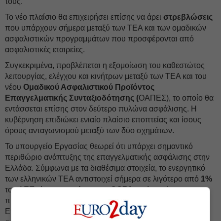
τους.
Το νέο πλαίσιο θα επιχειρήσει επίσης να άρει
στρεβλώσεις
που υπάρχουν σήμερα μεταξύ των ΤΕΑ και των ομαδικών
ασφαλιστικών προγραμμάτων που προσφέρονται από
ασφαλιστικές εταιρείες.
Συγκεκριμένα, προβλέπεται η εξομοίωση του καθεστώτος
λειτουργίας, ελέγχου και κινήτρων μεταξύ των ΤΕΑ και του
νέου
Ομαδικού Ασφαλιστικού Προϊόντος
Επαγγελματικής Συνταξιοδότησης (
ΟΑΠΕΣ), το οποίο θα
εντάσσεται επίσης στον δεύτερο πυλώνα ασφάλισης. Η
κυβέρνηση επιδιώκει ενιαίο πλαίσιο εποπτείας και ίσους
όρους ανταγωνισμού μεταξύ των δύο σχημάτων.
Το υπουργείο Εργασίας θεωρεί ότι υπάρχει σημαντικό
περιθώριο ανάπτυξης της επαγγελματικής ασφάλισης στην
Ελλάδα. Σύμφωνα με τα διαθέσιμα στοιχεία, το ενεργητικό
των ελληνικών ΤΕΑ αντιστοιχεί σήμερα σε λιγότερο από
1%
του ΑΕΠ, όταν στις χώρες του
ΟΟΣΑ
ο μέσος όρος
προσεγγίζει το 50%. Σήμερα λειτουργούν μόλις 27 Ταμεία
Επαγγελματικής Ασφάλισης με περίπου 55.000