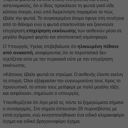
αστυνομικούς, ότι ο ίδιος προκάλεσε τη φωτιά γιατί είδε
κάποιο όνειρο, ενώ υπό διερεύνηση παραμένει το πώς
έβαλε την φωτιά. Το συγκεκριμένο άτομο έφυγε στη συνέχεια
από το θάλαμο ενώ η φωτιά επεκτεινόταν και ξεκινούσε
επιχείρηση
επιχείρηση εκκένωσης
των ασθενών μέσα σε
μεγάλο θερμικό φορτίο και αποπνικτική ατμόσφαιρα.
Ο Υπουργός Υγείας επιβεβαίωσε ότι
ηλικιωμένη πέθανε
από ανακοπή
, αναφέροντας ότι το περιστατικό δεν
σχετίζεται ούτε με την πυρκαγιά ούτε με την επιχείρηση
εκκένωσης.
«Κάποιος έβαλε φωτιά σε στρώμα. Ο ασθενής έλειπε εκείνη
τη στιγμή. Όλοι εξέφρασαν την ευγνωμοσύνη τους προς το
προσωπικό, το οποίο τους μετέφερε με πολύ μεγάλη τάξη
και ασφάλεια», σημείωσε ο υπουργός.
Υπενθυμίζεται ότι λίγο μετά τις πέντε τα ξημερώματα σήμανε
ο συναγερμός. Στο σημείο έσπευσαν 28 πυροσβέστες με
επτά οχήματα, ενώ κινητοποιήθηκαν ένα ειδικό κλιμακοφόρο
όχημα και ειδικό βραχιονοφόρο όχημα.