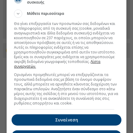
συσκευής
Μάθετε περισσότερα
Θα γίνει επεξεργασία των προσωπικών σας δεδομένων και
οι πληροφορίες από τη συσκευή σας (cookie, μοναδικά
αναγνωριστικά και άλλα δεδομένα συσκευής) ενδέχεται να
κοινοποιηθούν σε 237 παρόχους, οι οποίοι μπορούν να
αποκτήσουν πρόσβαση σε αυτές ή να τις αποθηκεύσουν.
Αυτές οι πληροφορίες ενδέχεται επίσης να
Προσθέστε το euro2day.gr στο Discover
χρησιμοποιηθούν συγκεκριμένα από αυτόν τον ιστότοπο.
Εμείς και οι συνεργάτες μας ενδέχεται να χρησιμοποιούμε
ακριβή δεδομένα γεωγραφικής τοποθεσίας.
Λίστα
συνεργατών.
Ορισμένοι προμηθευτές μπορεί να επεξεργάζονται τα
προσωπικά δεδομένα σας με βάση το έννομο συμφέρον
τους, αλλά μπορείτε να αρνηθείτε κάνοντας διαχείριση των
παρακάτω επιλογών. Αναζητήστε έναν σύνδεσμο στο κάτω
μέρος αυτής της σελίδας ή στο μενού του ιστοτόπου, για να
διαχειριστείτε ή να ανακαλέσετε τη συναίνεσή σας στις
ρυθμίσεις απορρήτου και cookie.
Συναίνεση