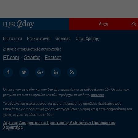
Αρχή
Ταυτότητα
Επικοινωνία
Sitemap
Οροι Χρήσης
Διεθνείς αποκλειστικές συνεργασίες:
FT.com
Stratfor
Factset
Οι τιμές των μετοχών και των δεικτών εμφανίζονται με καθυστέρηση 15’. Οι τιμές των
μετοχών και των ελληνικών δεικτών προέρχονται από την
InBroker
Το σύνολο του περιεχομένου και των υπηρεσιών του euro2day διατίθεται στους
επισκέπτες για προσωπική χρήση. Απαγορεύεται η χρήση και η επαναδημοσίευσή του
χωρίς τη γραπτή άδεια του εκδότη.
Δήλωση Απορρήτου και Προστασίας Δεδομένων Προσωπικού
Χαρακτήρα