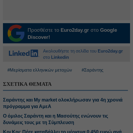
Προσθέστε το
Euro2day.gr
στο
Google
Discover!
Ακολουθήστε τη σελίδα του
Euro2day.gr
στο
Linkedin
#Μερίσματα ελληνικών μετοχών
#Σαράντης
ΣΧΕΤΙΚΑ ΘΕΜΑΤΑ
Σαράντης και My market ολοκλήρωσαν για 4η χρονιά
πρόγραμμα για ΑμεΑ
Ο όμιλος Σαράντη και η Μασούτης ενώνουν τις
δυνάμεις τους με τη Σύμπλευση
Κρι Κρι: Πότε καταβάλλει το μέρισμα 0,450 ευρώ ανά