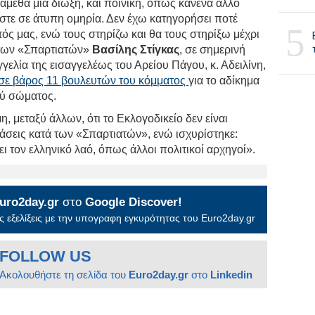
τάμεθα μια δίωξη, και ποινική, όπως κανένα άλλο
στε σε άτυπη ομηρία. Δεν έχω κατηγορήσει ποτέ
5
ός μας, ενώ τους στηρίζω και θα τους στηρίξω μέχρι
 των «Σπαρτιατών»
Βασίλης Στίγκας
, σε σημερινή
γελία της εισαγγελέως του Αρείου Πάγου, κ. Αδειλίνη,
 σε βάρος 11 βουλευτών του κόμματος
για το αδίκημα
ού σώματος.
η, μεταξύ άλλων, ότι το Εκλογοδικείο δεν είναι
στάσεις κατά των «Σπαρτιατών», ενώ ισχυρίστηκε:
ι τον ελληνικό λαό, όπως άλλοι πολιτικοί αρχηγοί».
uro2day.gr
στο
Google Discover!
 εξελίξεις με την υπογραφη εγκυρότητας του Euro2day.gr
FOLLOW US
Ακολουθήστε τη σελίδα του
Euro2day.gr
στο
Linkedin