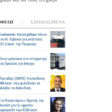
ΦΙΛΗ
ΣΧΟΛΙΑΣΜΕΝΑ
Tradewinds: Κατασχέθηκε πλοίο
του Ν. Λιβανού για απαίτηση
$21,5 εκατ. της Πειραιώς
Ποιοι μπαίνουν στο στόχαστρο
της Εφορίας για έλεγχο
Ζησιάδης (ONYX): Η επένδυση
388 εκατ. που φιλοδοξεί να
αλλάξει τη Χαλκιδική
Στα δικαστήρια ο ιδρυτής της
Revolut για το «χρυσό»
superyacht των €350 εκατ.