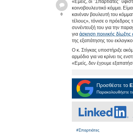
«Εμείς, οι "Σπαρτιάτες" υφισ
κοινοβουλευτικό κόμμα. Είμα
κανέναν βουλευτή του κόμματ
0
τέλους», τόνισε ο πρόεδρος
συνέντευξή του για την παραγ
για
άσκηση ποινικής δίωξης
της εξαπάτησης του εκλογικ
Ο κ. Στίγκας υποστήριξε ακόμ
αρμόδιο για να κρίνει τις εν
«Εμείς, δεν έχουμε εξαπατήσε
Προσθέστε το
E
Παρακολουθήστε τις
#Σπαρτιάτες