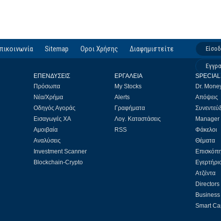
πικοινωνία
Sitemap
Οροι Χρήσης
Διαφημιστείτε
Είσο
Εγγρ
ΕΠΕΝΔΥΣΕΙΣ
ΕΡΓΑΛΕΙΑ
SPECIAL
Πρόσωπα
My Stocks
Dr. Mone
Νέα/Χρήμα
Alerts
Απόψεις
Οδηγός Αγοράς
Γραφήματα
Συνεντεύξ
Εισαγωγές ΧΑ
Λογ. Καταστάσεις
Manager
Αμοιβαία
RSS
Φάκελοι
Αναλύσεις
Θέματα
Investment Scanner
Επισκόπ
Blockchain-Crypto
Εγερτήρι
Ατζέντα
Directors
Business 
Smart Cap