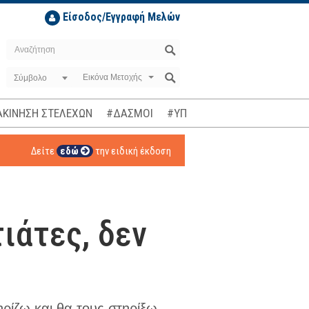
Είσοδος/Εγγραφή Μελών
Σύμβολο
ΚΙΝΗΣΗ ΣΤΕΛΕΧΩΝ
#ΔΑΣΜΟΙ
#ΥΠΟΚΛΟΠΕΣ
#ΠΛΗΘΩΡΙΣΜ
Δείτε
εδώ
την ειδική έκδοση
ιάτες, δεν
ρίζω και θα τους στηρίξω