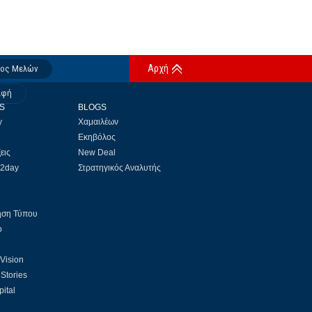
Αρχή
δος Μελών
αφή
S
BLOGS
y
Χαμαιλέων
Εκηβόλος
εις
New Deal
 2day
Στρατηγικός Αναλυτής
ηση Τύπου
ο
 Vision
Stories
ital