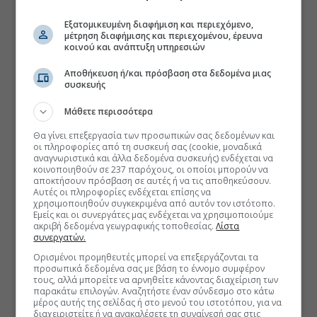
Εξατομικευμένη διαφήμιση και περιεχόμενο,
μέτρηση διαφήμισης και περιεχομένου, έρευνα
κοινού και ανάπτυξη υπηρεσιών
Αποθήκευση ή/και πρόσβαση στα δεδομένα μιας
συσκευής
Μάθετε περισσότερα
Θα γίνει επεξεργασία των προσωπικών σας δεδομένων και
οι πληροφορίες από τη συσκευή σας (cookie, μοναδικά
αναγνωριστικά και άλλα δεδομένα συσκευής) ενδέχεται να
κοινοποιηθούν σε 237 παρόχους, οι οποίοι μπορούν να
αποκτήσουν πρόσβαση σε αυτές ή να τις αποθηκεύσουν.
Αυτές οι πληροφορίες ενδέχεται επίσης να
χρησιμοποιηθούν συγκεκριμένα από αυτόν τον ιστότοπο.
Εμείς και οι συνεργάτες μας ενδέχεται να χρησιμοποιούμε
ακριβή δεδομένα γεωγραφικής τοποθεσίας.
Λίστα
συνεργατών.
Ορισμένοι προμηθευτές μπορεί να επεξεργάζονται τα
προσωπικά δεδομένα σας με βάση το έννομο συμφέρον
τους, αλλά μπορείτε να αρνηθείτε κάνοντας διαχείριση των
παρακάτω επιλογών. Αναζητήστε έναν σύνδεσμο στο κάτω
μέρος αυτής της σελίδας ή στο μενού του ιστοτόπου, για να
διαχειριστείτε ή να ανακαλέσετε τη συναίνεσή σας στις