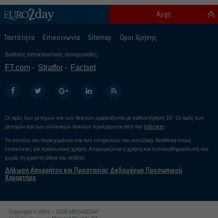
Αρχή
Ταυτότητα
Επικοινωνία
Sitemap
Οροι Χρήσης
Διεθνείς αποκλειστικές συνεργασίες:
FT.com
Stratfor
Factset
Οι τιμές των μετοχών και των δεικτών εμφανίζονται με καθυστέρηση 15’. Οι τιμές των
μετοχών και των ελληνικών δεικτών προέρχονται από την
InBroker
Το σύνολο του περιεχομένου και των υπηρεσιών του euro2day διατίθεται στους
επισκέπτες για προσωπική χρήση. Απαγορεύεται η χρήση και η επαναδημοσίευσή του
χωρίς τη γραπτή άδεια του εκδότη.
Δήλωση Απορρήτου και Προστασίας Δεδομένων Προσωπικού
Χαρακτήρα
Copyright © 2001 – 2026 MEDIA2DAY