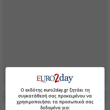
Ο εκδότης euro2day.gr ζητάει τη
συγκατάθεσή σας προκειμένου να
Προσθέστε το euro2day.gr στο Discover
χρησιμοποιήσει τα προσωπικά σας
δεδομένα για: