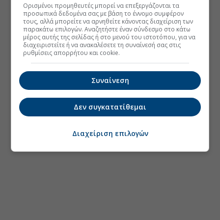
Ορισμένοι προμηθευτές μπορεί να επεξεργάζονται τα
προσωπικά δεδομένα σας με βάση το έννομο συμφέρον
τους, αλλά μπορείτε να αρνηθείτε κάνοντας διαχείριση των
παρακάτω επιλογών. Αναζητήστε έναν σύνδεσμο στο κάτω
μέρος αυτής της σελίδας ή στο μενού του ιστοτόπου, για να
διαχειριστείτε ή να ανακαλέσετε τη συναίνεσή σας στις
ρυθμίσεις απορρήτου και cookie.
Συναίνεση
Δεν συγκατατίθεμαι
Διαχείριση επιλογών