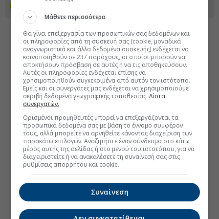
Προσθέστε το euro2day.gr στο Discover
Μάθετε περισσότερα
Θα γίνει επεξεργασία των προσωπικών σας δεδομένων και
οι πληροφορίες από τη συσκευή σας (cookie, μοναδικά
αναγνωριστικά και άλλα δεδομένα συσκευής) ενδέχεται να
κοινοποιηθούν σε 237 παρόχους, οι οποίοι μπορούν να
αποκτήσουν πρόσβαση σε αυτές ή να τις αποθηκεύσουν.
Αυτές οι πληροφορίες ενδέχεται επίσης να
χρησιμοποιηθούν συγκεκριμένα από αυτόν τον ιστότοπο.
Εμείς και οι συνεργάτες μας ενδέχεται να χρησιμοποιούμε
ακριβή δεδομένα γεωγραφικής τοποθεσίας.
Λίστα
συνεργατών.
Ορισμένοι προμηθευτές μπορεί να επεξεργάζονται τα
προσωπικά δεδομένα σας με βάση το έννομο συμφέρον
τους, αλλά μπορείτε να αρνηθείτε κάνοντας διαχείριση των
παρακάτω επιλογών. Αναζητήστε έναν σύνδεσμο στο κάτω
μέρος αυτής της σελίδας ή στο μενού του ιστοτόπου, για να
διαχειριστείτε ή να ανακαλέσετε τη συναίνεσή σας στις
ρυθμίσεις απορρήτου και cookie.
Συναίνεση
Δεν συγκατατίθεμαι