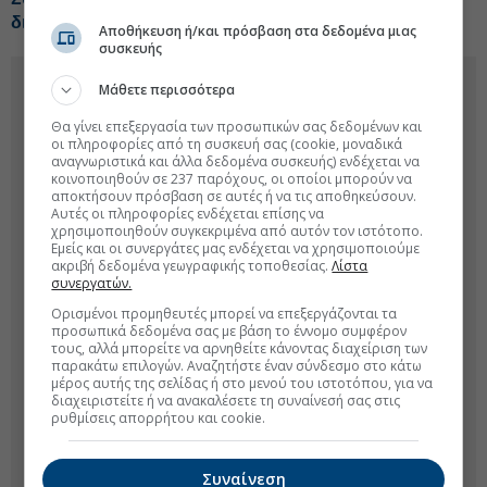
διαφοράς
Αποθήκευση ή/και πρόσβαση στα δεδομένα μιας
συσκευής
Μάθετε περισσότερα
Θα γίνει επεξεργασία των προσωπικών σας δεδομένων και
οι πληροφορίες από τη συσκευή σας (cookie, μοναδικά
αναγνωριστικά και άλλα δεδομένα συσκευής) ενδέχεται να
κοινοποιηθούν σε 237 παρόχους, οι οποίοι μπορούν να
αποκτήσουν πρόσβαση σε αυτές ή να τις αποθηκεύσουν.
Αυτές οι πληροφορίες ενδέχεται επίσης να
χρησιμοποιηθούν συγκεκριμένα από αυτόν τον ιστότοπο.
Εμείς και οι συνεργάτες μας ενδέχεται να χρησιμοποιούμε
ακριβή δεδομένα γεωγραφικής τοποθεσίας.
Λίστα
συνεργατών.
Ορισμένοι προμηθευτές μπορεί να επεξεργάζονται τα
προσωπικά δεδομένα σας με βάση το έννομο συμφέρον
τους, αλλά μπορείτε να αρνηθείτε κάνοντας διαχείριση των
παρακάτω επιλογών. Αναζητήστε έναν σύνδεσμο στο κάτω
μέρος αυτής της σελίδας ή στο μενού του ιστοτόπου, για να
διαχειριστείτε ή να ανακαλέσετε τη συναίνεσή σας στις
ρυθμίσεις απορρήτου και cookie.
Συναίνεση