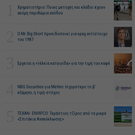
1
Χρηματιστήριο: Ποιες μετοχές και κλάδοι έχουν
ακόμη περιθώρια ανόδου
2
O Mr. Big Short προειδοποιεί για κραχ αντίστοιχο
του 1987
3
Ερχεται η «τέλεια καταιγίδα» για την τιμή του καφέ
4
NBG Securities για Metlen: Ισχυρότερο το β'
εξάμηνο, η τιμή-στόχος
5
ΤΕΧΑΝ- ENVIPCO: Τεράστιος τζίρος από τα μικρά
«Σπιτάκια Ανακύκλωσης»