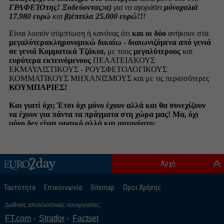
Αρχή
Ταυτότητα
Επικοινωνία
Sitemap
Οροι Χρήσης
Διεθνείς αποκλειστικές συνεργασίες:
FT.com
Stratfor
Factset