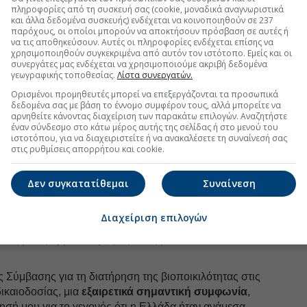
Ακολουθήστε τη σελίδα του
Euro2day.gr
στο
Linkedin
πληροφορίες από τη συσκευή σας (cookie, μοναδικά αναγνωριστικά
και άλλα δεδομένα συσκευής) ενδέχεται να κοινοποιηθούν σε 237
πάρα πολύ, κ. πρωθυπουργέ, για τα εισαγωγικά σας
παρόχους, οι οποίοι μπορούν να αποκτήσουν πρόσβαση σε αυτές ή
να τις αποθηκεύσουν. Αυτές οι πληροφορίες ενδέχεται επίσης να
ξενία και ευχαριστώ και τους υπουργούς της
χρησιμοποιηθούν συγκεκριμένα από αυτόν τον ιστότοπο. Εμείς και οι
οίους ήδη αρχίσαμε μία
εποικοδομητική
συνεργάτες μας ενδέχεται να χρησιμοποιούμε ακριβή δεδομένα
γεωγραφικής τοποθεσίας.
Λίστα συνεργατών.
Ορισμένοι προμηθευτές μπορεί να επεξεργάζονται τα προσωπικά
σία των αρμοδιοτήτων του δικού μου χαρτοφυλακίου
δεδομένα σας με βάση το έννομο συμφέρον τους, αλλά μπορείτε να
λοι ότι το θαλάσσιο στοιχείο είναι
αναπόσπαστο
αρνηθείτε κάνοντας διαχείριση των παρακάτω επιλογών. Αναζητήστε
χώρας. Γνωρίζουμε τη σημασία της θάλασσας για τη
έναν σύνδεσμο στο κάτω μέρος αυτής της σελίδας ή στο μενού του
ιστοτόπου, για να διαχειριστείτε ή να ανακαλέσετε τη συναίνεσή σας
και θέλω να τονίσω ότι μπορείτε να στηρίζεστε στη
στις ρυθμίσεις απορρήτου και cookie.
χει η Ευρωπαϊκή Επιτροπή, ούτως ώστε η Ελλάδα να
ιτικές οι οποίες είναι συνυφασμένες με την αειφόρο
Δεν συγκατατίθεμαι
Συναίνεση
εγώ να χαιρετίσω και να εκφράσω την ικανοποίησή μου
Διαχείριση επιλογών
υλίες
τις οποίες έχει πάρει η Ελλάδα το τελευταίο
νες με τις αρμοδιότητες τις δικές μου και του
 Σύμβασης για τη διατήρηση της βιοποικιλότητας στις
δικαιοδοσίας, μια
εξαιρετικά σημαντική συμφωνία
,
ησή μου για το γεγονός ότι η Ελλάδα ήταν ανάμεσα