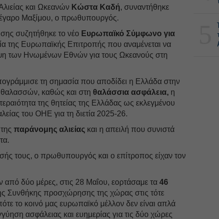
Αλιείας και Ωκεανών
Κώστα Καδή
, συναντήθηκε
 Μέγαρο Μαξίμου, ο πρωθυπουργός.
5
ησης συζητήθηκε το νέο
Ευρωπαϊκό Σύμφωνο για
ία της Ευρωπαϊκής Επιτροπής που αναμένεται να
εψη των Ηνωμένων Εθνών για τους Ωκεανούς στη
ογράμμισε τη σημασία που αποδίδει η Ελλάδα στην
 θαλασσών, καθώς και στη
θαλάσσια ασφάλεια,
η
εραιότητα της θητείας της Ελλάδας ως εκλεγμένου
είας του ΟΗΕ για τη διετία 2025-26.
 της
παράνομης αλιείας
και η απειλή που συνιστά
τα.
σής τους, ο πρωθυπουργός και ο επίτροπος είχαν τον
 από δύο μέρες, στις 28 Μαΐου, εορτάσαμε τα
46
ς Συνθήκης προσχώρησης της χώρας στις τότε
ότε το κοινό μας ευρωπαϊκό μέλλον δεν είναι απλά
γγύηση ασφάλειας και ευημερίας για τις δύο χώρες