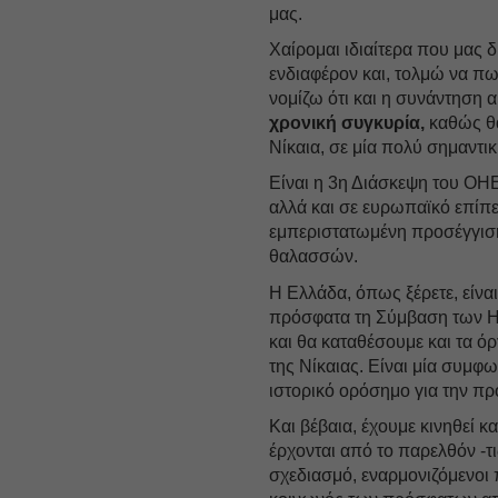
μας.
Χαίρομαι ιδιαίτερα που μας δ
ενδιαφέρον και, τολμώ να πω,
νομίζω ότι και η συνάντηση 
χρονική συγκυρία,
καθώς θα
Νίκαια, σε μία πολύ σημαντι
Είναι η 3η Διάσκεψη του ΟΗΕ
αλλά και σε ευρωπαϊκό επίπε
εμπεριστατωμένη προσέγγισ
θαλασσών.
Η Ελλάδα, όπως ξέρετε, είναι
πρόσφατα τη Σύμβαση των Η
και θα καταθέσουμε και τα 
της Νίκαιας. Είναι μία συμφων
ιστορικό ορόσημο για την π
Και βέβαια, έχουμε κινηθεί κα
έρχονται από το παρελθόν -τ
σχεδιασμό, εναρμονιζόμενοι 