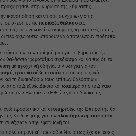
ες προχώρησαν στην κύρωση της Σύμβασης.
ην ικανοποίηση και να σας συγχαρώ για τις
ι σε σχέση με τις
περιοχές θαλάσσιας
που το έχετε ανακοινώσει και με τις προοπτικές όπως
 οι περιοχές αυτές μπορούν να αποτελέσουν πρότυπο
ρες.
εκφράσω την ικανοποίησή μου για το βήμα που έχει
τον θαλάσσιο χωροταξικό σχεδιασμό και να πω ότι το
νιση
με τη σχετική οδηγία, την οδηγία για τον
ιασμό
, η οποία σέβεται απόλυτα τα κυριαρχικά
 και τη δικαιοδοσία τους επί των θαλάσσιων
 από το Διεθνές Δίκαιο και ιδιαίτερα από το Δίκαιο
μβαση των Ηνωμένων Εθνών για το Δίκαιο της
ι εγώ προσωπικά και οι υπηρεσίες της Επιτροπής θα
ηνικής Κυβέρνησης για την
ολοκλήρωση αυτού του
τη συνέχεια για την εφαρμογή του.
α πολύ σημαντική πρωτοβουλία, όπως έχετε κι εσείς