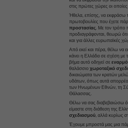
στις πρώτες χώρες οι οποί
Ήθελα, επίσης, να εκφράσω τ
πρωτοβουλίες που έχετε πάρε
προστασίας
. Με τον τρόπο 
προδιαγράφονται, θεωρώ ότι
και για άλλες ευρωπαϊκές χώ
Από εκεί και πέρα, θέλω να 
κάνει η Ελλάδα σε σχέση με 
βήμα αυτό οδηγεί σε
εναρμό
θαλάσσιο
χωροταξικό σχεδ
δικαιώματα των κρατών μελών
υδάτων, όπως αυτά απορρέουν
των Ηνωμένων Εθνών, τη Σύ
Θάλασσας.
Θέλω να σας διαβεβαιώσω ότ
είμαστε στη διάθεση της Ελλ
σχεδιασμού
, αλλά κυρίως σ
Έχουμε μπροστά μας μια πάρ