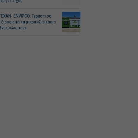
τιμή-στόχος
ΤΕΧΑΝ- ENVIPCO: Τεράστιος
τζίρος από τα μικρά «Σπιτάκια
Ανακύκλωσης»