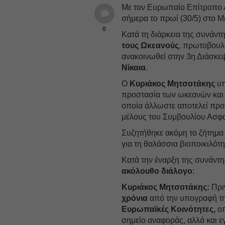
Με τον Ευρωπαίο Επίτροπο 
σήμερα το πρωί (30/5) στο
0
Κατά τη διάρκεια της συνάντ
τους Ωκεανούς
, πρωτοβουλ
ανακοινωθεί στην 3η Διάσκ
Νίκαια
.
Ο
Κυριάκος Μητσοτάκης
υπ
προστασία των ωκεανών και
οποία άλλωστε αποτελεί προτ
μέλους του Συμβουλίου Ασφαλ
Συζητήθηκε ακόμη το ζήτημα
για τη θαλάσσια βιοποικιλότη
Κατά την έναρξη της συνάντη
ακόλουθο διάλογο
:
Κυριάκος Μητσοτάκης:
Πριν
χρόνια
από την υπογραφή τη
Ευρωπαϊκές Κοινότητες,
οπ
σημείο αναφοράς, αλλά και ε