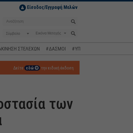
Είσοδος/Εγγραφή Μελών
Σύμβολο
ΚΙΝΗΣΗ ΣΤΕΛΕΧΩΝ
#ΔΑΣΜΟΙ
#ΥΠΟΚΛΟΠΕΣ
#ΠΛΗΘΩΡΙΣΜ
Δείτε
εδώ
την ειδική έκδοση
οστασία των
α