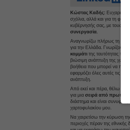
Κώστας Καδής:
Ευχαριστώ 
σχόλια, αλλά και για τη φιλο
κυβέρνησής σας, με τους οπ
συνεργασία
.
Αναγνωρίζω πλήρως τη σημα
για την Ελλάδα. Γνωρίζουμε ό
κομμάτι
της ταυτότητας της 
βιώσιμη ανάπτυξη της χώρας 
βοήθεια που μπορεί να παρέ
εφαρμόζει όλες αυτές τις πολ
ανάπτυξη.
Από εκεί και πέρα, θέλω κι 
για μια
σειρά από πρωτοβο
διάστημα και είναι συνυφασμέ
χαρτοφυλακίου μου.
Να χαιρετίσω την κύρωση της
περιοχές πέραν της εθνικής 
και να εκφράσω την ικανοποί