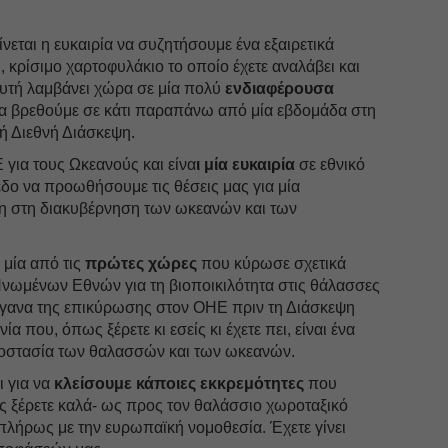
ίνεται η ευκαιρία να συζητήσουμε ένα εξαιρετικά
 κρίσιμο χαρτοφυλάκιο το οποίο έχετε αναλάβει και
αυτή λαμβάνει χώρα σε μία πολύ
ενδιαφέρουσα
 βρεθούμε σε κάτι παραπάνω από μία εβδομάδα στη
κή Διεθνή Διάσκεψη.
 για τους Ωκεανούς και είνα
ι μία ευκαιρία
σε εθνικό
δο να προωθήσουμε τις θέσεις μας για μία
η στη διακυβέρνηση των ωκεανών και των
 μία από τις
πρώτες χώρες
που κύρωσε σχετικά
νωμένων Εθνών για τη βιοποικιλότητα στις θάλασσες
όργανα της επικύρωσης στον ΟΗΕ πριν τη Διάσκεψη
ία που, όπως ξέρετε κι εσείς κι έχετε πει, είναι ένα
ροστασία των θαλασσών και των ωκεανών.
ι για να
κλείσουμε κάποιες εκκρεμότητες
που
ις ξέρετε καλά- ως προς τον θαλάσσιο χωροταξικό
πλήρως με την ευρωπαϊκή νομοθεσία. Έχετε γίνει