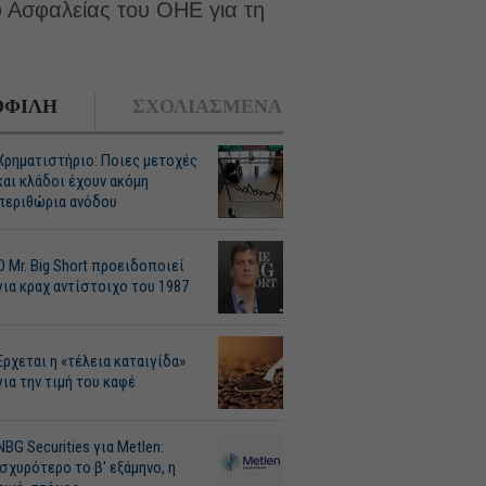
υ Ασφαλείας του ΟΗΕ για τη
ΦΙΛΗ
ΣΧΟΛΙΑΣΜΕΝΑ
Χρηματιστήριο: Ποιες μετοχές
και κλάδοι έχουν ακόμη
περιθώρια ανόδου
O Mr. Big Short προειδοποιεί
για κραχ αντίστοιχο του 1987
Ερχεται η «τέλεια καταιγίδα»
για την τιμή του καφέ
NBG Securities για Metlen:
Ισχυρότερο το β' εξάμηνο, η