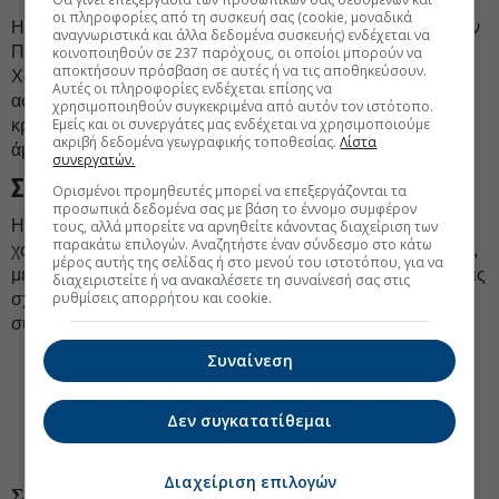
οι πληροφορίες από τη συσκευή σας (cookie, μοναδικά
Η Ελλάδα τάσσεται υπέρ της λύσης των δύο κρατών για την
αναγνωριστικά και άλλα δεδομένα συσκευής) ενδέχεται να
Παλαιστίνη, με σαφή απόρριψη οποιουδήποτε ρόλου της
κοινοποιηθούν σε 237 παρόχους, οι οποίοι μπορούν να
αποκτήσουν πρόσβαση σε αυτές ή να τις αποθηκεύσουν.
Χαμάς την «επόμενη ημέρα» και ισχυρές εγγυήσεις
Αυτές οι πληροφορίες ενδέχεται επίσης να
ασφαλείας για το Ισραήλ. Υπογραμμίζει ότι οι όμηροι που
χρησιμοποιηθούν συγκεκριμένα από αυτόν τον ιστότοπο.
Εμείς και οι συνεργάτες μας ενδέχεται να χρησιμοποιούμε
κρατούνται από τη Χαμάς πρέπει να απελευθερωθούν
ακριβή δεδομένα γεωγραφικής τοποθεσίας.
Λίστα
άμεσα.
συνεργατών.
Συρία
Ορισμένοι προμηθευτές μπορεί να επεξεργάζονται τα
προσωπικά δεδομένα σας με βάση το έννομο συμφέρον
Η Ελλάδα στηρίζει τις προσπάθειες για τη δημιουργία μιας
τους, αλλά μπορείτε να αρνηθείτε κάνοντας διαχείριση των
παρακάτω επιλογών. Αναζητήστε έναν σύνδεσμο στο κάτω
χωρίς αποκλεισμούς, πλουραλιστικής και ειρηνικής Συρίας,
μέρος αυτής της σελίδας ή στο μενού του ιστοτόπου, για να
με εγγυήσεις για τα ανθρώπινα δικαιώματα και σεβασμό στις
διαχειριστείτε ή να ανακαλέσετε τη συναίνεσή σας στις
ρυθμίσεις απορρήτου και cookie.
σχέσεις καλής γειτονίας, καθώς αυτό θα συνέβαλε στη
συνολική σταθερότητα στη Μεσόγειο.
Συναίνεση
#Ελληνοτουρκικά
#Εξωτερική πολιτική
Δεν συγκατατίθεμαι
#Θαλάσσιος Χωροταξικός Σχεδιασμός
Διαχείριση επιλογών
ΣΧΕΤΙΚΑ ΘΕΜΑΤΑ