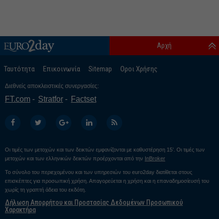
Αρχή
Ταυτότητα
Επικοινωνία
Sitemap
Οροι Χρήσης
Διεθνείς αποκλειστικές συνεργασίες:
FT.com
Stratfor
Factset
Οι τιμές των μετοχών και των δεικτών εμφανίζονται με καθυστέρηση 15’. Οι τιμές των
μετοχών και των ελληνικών δεικτών προέρχονται από την
InBroker
Το σύνολο του περιεχομένου και των υπηρεσιών του euro2day διατίθεται στους
επισκέπτες για προσωπική χρήση. Απαγορεύεται η χρήση και η επαναδημοσίευσή του
χωρίς τη γραπτή άδεια του εκδότη.
Δήλωση Απορρήτου και Προστασίας Δεδομένων Προσωπικού
Χαρακτήρα