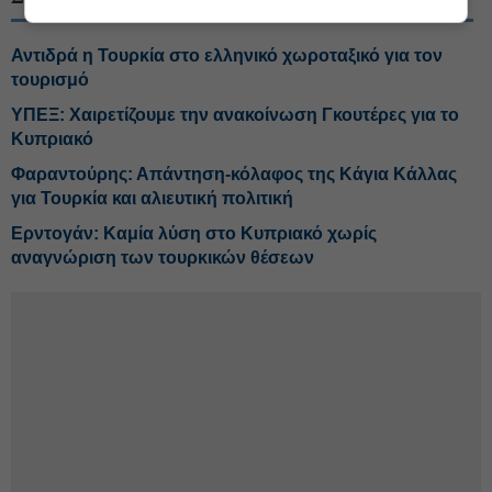
Αντιδρά η Τουρκία στο ελληνικό χωροταξικό για τον
τουρισμό
ΥΠΕΞ: Χαιρετίζουμε την ανακοίνωση Γκουτέρες για το
Κυπριακό
Φαραντούρης: Απάντηση-κόλαφος της Κάγια Κάλλας
για Τουρκία και αλιευτική πολιτική
Eρντογάν: Καμία λύση στο Κυπριακό χωρίς
αναγνώριση των τουρκικών θέσεων