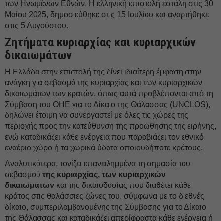
των Ηνωμένων Εθνών. Η ελληνική επιστολή εστάλη στις 30
Μαίου 2025, δημοσιεύθηκε στις 15 Ιουλίου και αναρτήθηκε
στις 5 Αυγούστου.
Ζητήματα κυριαρχίας και κυριαρχικών
δικαιωμάτων
Η Ελλάδα στην επιστολή της δίνει ιδιαίτερη έμφαση στην
ανάγκη για σεβασμό της κυριαρχίας και των κυριαρχικών
δικαιωμάτων των κρατών, όπως αυτά προβλέπονται από τη
Σύμβαση του ΟΗΕ για το Δίκαιο της Θάλασσας (UNCLOS),
δηλώνει έτοιμη να συνεργαστεί με όλες τις χώρες της
περιοχής προς την κατεύθυνση της προώθησης της ειρήνης,
ενώ καταδικάζει κάθε ενέργεια που παραβιάζει τον εθνικό
εναέριο χώρο ή τα χωρικά ύδατα οποιουδήποτε κράτους.
Αναλυτικότερα, τονίζει επανειλημμένα τη σημασία του
σεβασμού
της κυριαρχίας, των κυριαρχικών
δικαιωμάτων
και της δικαιοδοσίας που διαθέτει κάθε
κράτος στις θαλάσσιες ζώνες του, σύμφωνα με το διεθνές
δίκαιο, συμπεριλαμβανομένης της Σύμβασης για το Δίκαιο
της Θάλασσας και καταδικάζει απερίφραστα κάθε ενέργεια ή