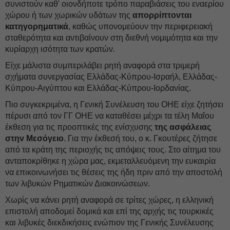
συνιστούν καθ' οιονδήποτε τρόπο παραβιάσεις του εναερίου
χώρου ή των χωρικών υδάτων της
απορρίπτονται
κατηγορηματικά
, καθώς υπονομεύουν την περιφερειακή
σταθερότητα και αντιβαίνουν στη διεθνή νομιμότητα και την
κυρίαρχη ισότητα των κρατών.
Είχε μάλιστα συμπεριλάβει ρητή αναφορά στα τριμερή
σχήματα συνεργασίας Ελλάδας-Κύπρου-Ισραήλ, Ελλάδας-
Κύπρου-Αιγύπτου και Ελλάδας-Κύπρου-Ιορδανίας.
Πιο συγκεκριμένα, η Γενική Συνέλευση του ΟΗΕ είχε ζητήσει
πέρυσι από τον ΓΓ ΟΗΕ να καταθέσει μέχρι τα τέλη Μαΐου
έκθεση για τις προοπτικές της ενίσχυσης
της ασφάλειας
στην Μεσόγειο
. Για την έκθεσή του, ο κ. Γκουτέρες ζήτησε
από τα κράτη της περιοχής τις απόψεις τους. Στο αίτημα του
ανταποκρίθηκε η χώρα μας, εκμεταλλευόμενη την ευκαιρία
να επικοινωνήσει τις θέσεις της ήδη πριν από την αποστολή
των λιβυκών Ρηματικών Διακοινώσεων.
Χωρίς να κάνει ρητή αναφορά σε τρίτες χώρες, η ελληνική
επιστολή αποδομεί δομικά και επί της αρχής τις τουρκικές
και λιβυκές διεκδικήσεις ενώπιον της Γενικής Συνέλευσης