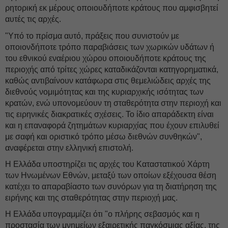
ρητορική εκ μέρους οποιουδήποτε κράτους που αμφισβητεί
αυτές τις αρχές.
"Υπό το πρίσμα αυτό, πράξεις που συνιστούν με
οποιονδήποτε τρόπο παραβιάσεις των χωρικών υδάτων ή
του εθνικού εναέριου χώρου οποιουδήποτε κράτους της
περιοχής από τρίτες χώρες καταδικάζονται κατηγορηματικά,
καθώς αντιβαίνουν κατάφωρα στις θεμελιώδεις αρχές της
διεθνούς νομιμότητας και της κυριαρχικής ισότητας των
κρατών, ενώ υπονομεύουν τη σταθερότητα στην περιοχή και
τις ειρηνικές διακρατικές σχέσεις. Το ίδιο απαράδεκτη είναι
και η επαναφορά ζητημάτων κυριαρχίας που έχουν επιλυθεί
με σαφή και οριστικό τρόπο μέσω διεθνών συνθηκών",
αναφέρεται στην ελληνική επιστολή.
Η Ελλάδα υποστηρίζει τις αρχές του Καταστατικού Χάρτη
των Ηνωμένων Εθνών, μεταξύ των οποίων εξέχουσα θέση
κατέχει το απαραβίαστο των συνόρων για τη διατήρηση της
ειρήνης και της σταθερότητας στην περιοχή μας.
Η Ελλάδα υπογραμμίζει ότι "ο πλήρης σεβασμός και η
προστασία των μνημείων εξαιρετικής παγκόσμιας αξίας, της