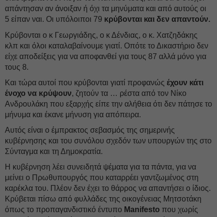
απάντησαν αν άνοιξαν ή όχι τα μηνύματα και από αυτούς οι
5 είπαν ναι. Οι υπόλοιποι 79
κρύβονται και δεν απαντούν.
Κρύβονται ο κ Γεωργιάδης, ο κ Δένδιας, ο κ. Χατζηδάκης
κλπ και όλοι καταλαβαίνουμε γιατί. Οπότε το Δικαστήριο δεν
είχε αποδείξεις για να αποφανθεί για τους 87 αλλά μόνο για
τους 8.
Και τώρα αυτοί που κρύβονται γιατί προφανώς
έχουν κάτι
ένοχο να κρύψουν
, ζητούν τα … ρέστα από τον Νίκο
Ανδρουλάκη που εξαρχής είπε την αλήθεια ότι δεν πάτησε το
μήνυμα και έκανε μήνυση για απόπειρα.
Αυτός είναι ο έμπρακτος σεβασμός της σημερινής
κυβέρνησης και του συνόλου σχεδόν των υπουργών της στο
Σύνταγμα και τη Δημοκρατία.
Η κυβέρνηση λέει συνειδητά ψέματα για τα πάντα, για να
μείνει ο Πρωθυπουργός που καταρρέει γαντζωμένος στη
καρέκλα του. Πλέον δεν έχει το θάρρος να απαντήσει ο ίδιος.
Κρύβεται πίσω από φυλλάδες της οικογένειας Μητσοτάκη
όπως το προπαγανδιστικό έντυπο
Manifesto
που χωρίς