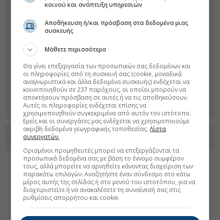
κοινού και ανάπτυξη υπηρεσιών
Αποθήκευση ή/και πρόσβαση στα δεδομένα μιας
συσκευής
Μάθετε περισσότερα
Θα γίνει επεξεργασία των προσωπικών σας δεδομένων και
οι πληροφορίες από τη συσκευή σας (cookie, μοναδικά
αναγνωριστικά και άλλα δεδομένα συσκευής) ενδέχεται να
κοινοποιηθούν σε 237 παρόχους, οι οποίοι μπορούν να
αποκτήσουν πρόσβαση σε αυτές ή να τις αποθηκεύσουν.
Αυτές οι πληροφορίες ενδέχεται επίσης να
χρησιμοποιηθούν συγκεκριμένα από αυτόν τον ιστότοπο.
Εμείς και οι συνεργάτες μας ενδέχεται να χρησιμοποιούμε
ακριβή δεδομένα γεωγραφικής τοποθεσίας.
Λίστα
συνεργατών.
Προσθέστε το euro2day.gr στο Discover
Ορισμένοι προμηθευτές μπορεί να επεξεργάζονται τα
προσωπικά δεδομένα σας με βάση το έννομο συμφέρον
τους, αλλά μπορείτε να αρνηθείτε κάνοντας διαχείριση των
παρακάτω επιλογών. Αναζητήστε έναν σύνδεσμο στο κάτω
μέρος αυτής της σελίδας ή στο μενού του ιστοτόπου, για να
διαχειριστείτε ή να ανακαλέσετε τη συναίνεσή σας στις
ρυθμίσεις απορρήτου και cookie.