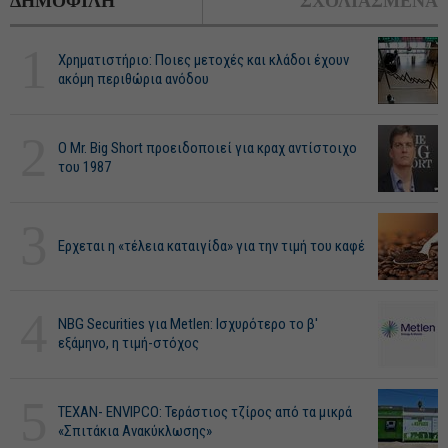
ΔΗΜΟΦΙΛΗ
ΣΧΟΛΙΑΣΜΕΝΑ
1
Χρηματιστήριο: Ποιες μετοχές και κλάδοι έχουν
ακόμη περιθώρια ανόδου
2
O Mr. Big Short προειδοποιεί για κραχ αντίστοιχο
του 1987
3
Ερχεται η «τέλεια καταιγίδα» για την τιμή του καφέ
4
NBG Securities για Metlen: Ισχυρότερο το β'
εξάμηνο, η τιμή-στόχος
5
ΤΕΧΑΝ- ENVIPCO: Τεράστιος τζίρος από τα μικρά
«Σπιτάκια Ανακύκλωσης»