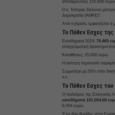
αποταμιεύσεις 155.000 ευρώ
Ο κ. Τσίπρας δηλώνει μέτοχος
Δημοκρατία (ΑΜΚΕ)”.
Από οχήματα, εμφανίζεται η 
Το Πόθεν Εσχες τη
Εισοδήματα 2024:
79.465 ε
επαγγελματική δραστηριότητ
Καταθέσεις: 25.000 ευρώ.
Η ακίνητη περιουσία παραμέν
Συμμετέχει με 50% στην δικηγ
κ.ε.
Το Πόθεν Εσχες του
Ο πρόεδρος της Ελληνικής 
εισοδήματα 101.054,68 ευ
6.054 ευρώ.
Έχει δύο θυρίδες στην Euro