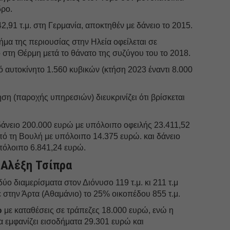
δρο.
2,91 τ.μ. στη Γερμανία, αποκτηθέν με δάνειο το 2015.
μα της περιουσίας στην Ηλεία οφείλεται σε
 στη Θέρμη μετά το θάνατο της συζύγου του το 2018.
ό αυτοκίνητο 1.560 κυβικών (κτήση 2023 έναντι 8.000
ση (παροχής υπηρεσιών) διευκρινίζει ότι βρίσκεται
δάνειο 200.000 ευρώ με υπόλοιπο οφειλής 23.411,52
πό τη Βουλή με υπόλοιπο 14.375 ευρώ. και δάνειο
όλοιπο 6.841,24 ευρώ.
 Αλέξη Τσίπρα
ύο διαμερίσματα στον Διόνυσο 119 τ.μ. κι 211 τ.μ
 στην Άρτα (Αθαμάνιο) το 25% οικοπέδου 855 τ.μ.
ώ
με καταθέσεις σε τράπεζες 18.000 ευρώ, ενώ η
 εμφανίζει εισοδήματα 29.301 ευρώ και