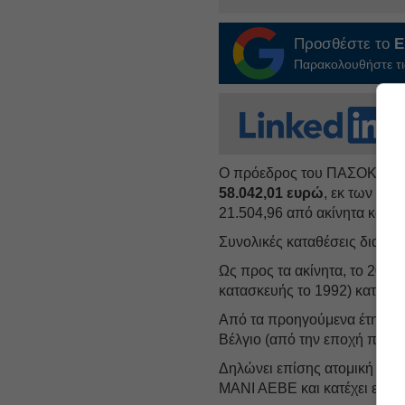
Προσθέστε το
E
Παρακολουθήστε τις
Ο πρόεδρος του ΠΑΣΟΚ Νίκ
58.042,01 ευρώ
, εκ των οπ
21.504,96 από ακίνητα και 7
Συνολικές καταθέσεις διαθέτε
Ως προς τα ακίνητα, το 2024 
κατασκευής το 1992) καταβά
Από τα προηγούμενα έτη διατη
Βέλγιο (από την εποχή που 
Δηλώνει επίσης ατομική επιχ
ΜΑΝΙ ΑΕΒΕ και κατέχει επιβα