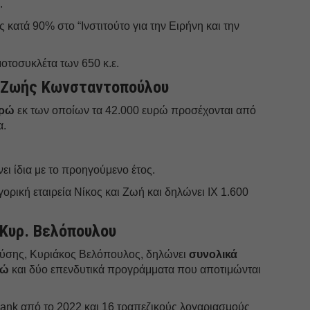
.
 κατά 90% στο “Ινστιτούτο για την Ειρήνη και την
μοτοσυκλέτα των 650 κ.ε.
ς Zωής Κωνσταντοπούλου
υρώ
εκ των οποίων τα 42.000 ευρώ προσέχονται από
α.
ει ίδια με το προηγούμενο έτος.
ορική εταιρεία Νίκος και Ζωή και δηλώνει ΙΧ 1.600
 Κυρ. Βελόπουλου
Λύσης, Κυριάκος Βελόπουλος, δηλώνει
συνολικά
ρώ
και δύο επενδυτικά προγράμματα που αποτιμώνται
bank από το 2022 και 16 τραπεζικούς λογαριασμούς