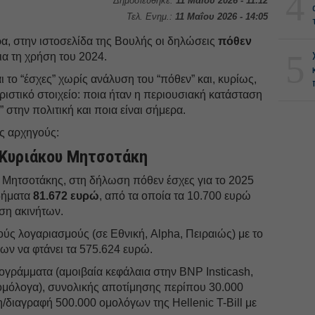
4
Δημοσιεύθηκε:
11 Μαΐου 2026 - 11:12
Τελ. Ενημ.:
11 Μαΐου 2026 - 14:05
α, στην ιστοσελίδα της Βουλής οι δηλώσεις
πόθεν
5
ια τη χρήση του 2024.
ι το “έσχες” χωρίς ανάλυση του “πόθεν” και, κυρίως,
ριστικό στοιχείο: ποια ήταν η περιουσιακή κατάσταση
στην πολιτική και ποια είναι σήμερα.
ύς αρχηγούς:
 Κυριάκου Μητσοτάκη
Μητσοτάκης, στη δήλωση πόθεν έσχες για το 2025
οδήματα
81.672 ευρώ
, από τα οποία τα 10.700 ευρώ
ση ακινήτων.
ούς λογαριασμούς (σε Εθνική, Alpha, Πειραιώς) με το
ων να φτάνει τα 575.624 ευρώ.
ογράμματα (αμοιβαία κεφάλαια στην BNP Insticash,
ομόλογα), συνολικής αποτίμησης περίπου 30.000
η/διαγραφή 500.000 ομολόγων της Hellenic T-Bill με