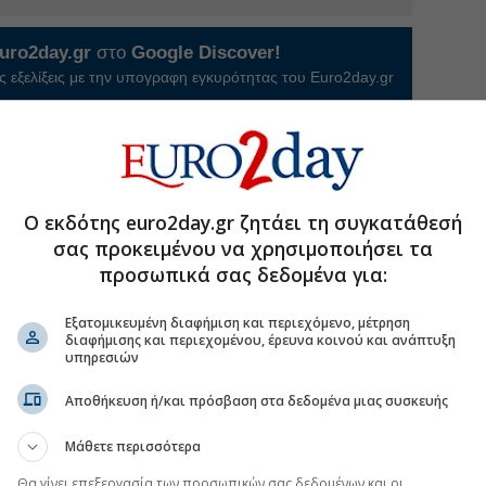
uro2day.gr
στο
Google Discover!
 εξελίξεις με την υπογραφη εγκυρότητας του Euro2day.gr
FOLLOW US
Ακολουθήστε τη σελίδα του
Euro2day.gr
στο
Linkedin
ος Ανδρουλάκης δήλωσε συνολικό εισόδημα
Ο εκδότης euro2day.gr ζητάει τη συγκατάθεσή
οίων 36.529,56 από τη βουλευτική αποζημίωση,
σας προκειμένου να χρησιμοποιήσει τα
,49 ευρώ από μερίσματα, τόκους και δικαιώματα.
προσωπικά σας δεδομένα για:
ι 58.399,04 (τα περισσότερα στην Εθνική τράπεζα).
Εξατομικευμένη διαφήμιση και περιεχόμενο, μέτρηση
μια μονοκατοικία 40,16 τ.μ. στη Σέριφο (έτος
διαφήμισης και περιεχομένου, έρευνα κοινού και ανάπτυξη
λλοντας τίμημα 120.000 ευρώ.
υπηρεσιών
ρεί 13 ακίνητα στην Κρήτη, 2 στην Αττική και ένα στο
Αποθήκευση ή/και πρόσβαση στα δεδομένα μιας συσκευής
ήταν ευρωβουλευτής).
είρηση (κατά 100%), συμμετοχή με 2% στην εταιρεία
Μάθετε περισσότερα
τικό αυτοκίνητο ΙΧ με κυβισμό 1.598.
Θα γίνει επεξεργασία των προσωπικών σας δεδομένων και οι