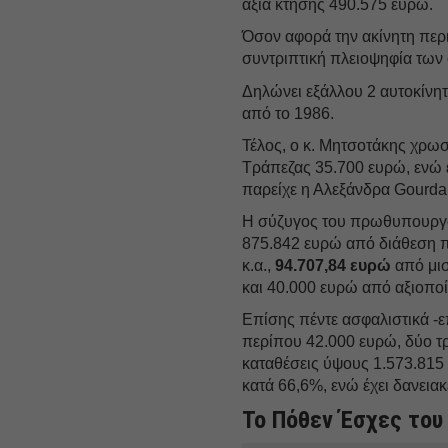
αξία κτήσης 490.575 ευρώ.
Όσον αφορά την ακίνητη πε
συντριπτική πλειοψηφία των 
Δηλώνει εξάλλου 2 αυτοκίνητα
από το 1986.
Τέλος, ο κ. Μητσοτάκης χρωσ
Τράπεζας 35.700 ευρώ, ενώ έ
παρείχε η Αλεξάνδρα Gourda
Η σύζυγος του πρωθυπουργ
875.842 ευρώ από διάθεση π
κ.α.,
94.707,84 ευρώ
από μισ
και 40.000 ευρώ από αξιοπο
Επίσης πέντε ασφαλιστικά -
περίπου 42.000 ευρώ, δύο τ
καταθέσεις ύψους 1.573.815 
κατά 66,6%, ενώ έχει δανει
Το Πόθεν Έσχες του