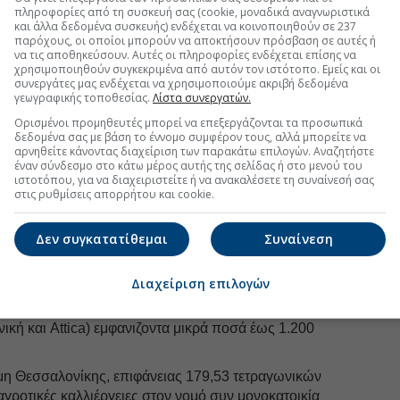
υ Δημήτρη Κουτσούμπα
πληροφορίες από τη συσκευή σας (cookie, μοναδικά αναγνωριστικά
και άλλα δεδομένα συσκευής) ενδέχεται να κοινοποιηθούν σε 237
παρόχους, οι οποίοι μπορούν να αποκτήσουν πρόσβαση σε αυτές ή
ΚΕ Δημήτρης Κουτσούμπας δηλώνει εισόδημα από τις
να τις αποθηκεύσουν. Αυτές οι πληροφορίες ενδέχεται επίσης να
0 ευρώ, συν 19.380 της συζύγου του
.
χρησιμοποιηθούν συγκεκριμένα από αυτόν τον ιστότοπο. Εμείς και οι
συνεργάτες μας ενδέχεται να χρησιμοποιούμε ακριβή δεδομένα
ικές καταθέσεις με μικρά ποσά (το μεγαλύτερο είναι
γεωγραφικής τοποθεσίας.
Λίστα συνεργατών.
ζυγό του), ενώ το ζεύγος δηλώνει επτά ακίνητα σε
Ορισμένοι προμηθευτές μπορεί να επεξεργάζονται τα προσωπικά
ές παροχές και κληρονομιά).
δεδομένα σας με βάση το έννομο συμφέρον τους, αλλά μπορείτε να
αρνηθείτε κάνοντας διαχείριση των παρακάτω επιλογών. Αναζητήστε
τοκίνητο 1.396 κ.ε. στο όνομα της συζύγου του (κτήση
έναν σύνδεσμο στο κάτω μέρος αυτής της σελίδας ή στο μενού του
ετοχές σε επιχειρήσεις ή δάνεια.
ιστοτόπου, για να διαχειριστείτε ή να ανακαλέσετε τη συναίνεσή σας
στις ρυθμίσεις απορρήτου και cookie.
υ Σωκράτη Φάμελλου
Δεν συγκατατίθεμαι
Συναίνεση
ισθωτές υπηρεσίες, επιδόματα και πρόσθετες αμοιβές
ρώ,
έσοδα από ακίνητα 1.971,33 ευρώ συν 15.000
ών στοιχείων, δάνεια ή άλλες πηγές.
Διαχείριση επιλογών
ώνει 42.999,74 ευρώ (στην Πειραιώς), ενώ σε άλλους
ική και Attica) εμφανιζοντα μικρά ποσά έως 1.200
ρμη Θεσσαλονίκης, επιφάνειας 179,53 τετραγωνικών
αγροτικές καλλιέργειες στον νομό συν μονοκατοικία