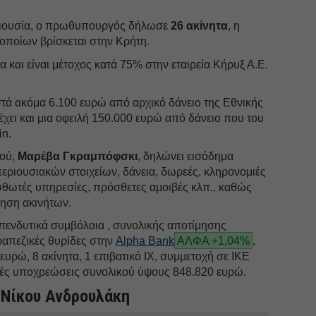
ριουσία, ο πρωθυπουργός δήλωσε
26 ακίνητα
, η
οποίων βρίσκεται στην Κρήτη.
 και είναι μέτοχος κατά 75% στην εταιρεία Κήρυξ Α.Ε.
τά ακόμα 6.100 ευρώ από αρχικό δάνειο της Εθνικής
χει και μια οφειλή 150.000 ευρώ από δάνειο που του
in.
ού,
Μαρέβα Γκραμπόφσκι
, δηλώνει εισόδημα
εριουσιακών στοιχείων, δάνεια, δωρεές, κληρονομιές
θωτές υπηρεσίες, πρόσθετες αμοιβές κλπ., καθώς
ίηση ακινήτων.
επενδυτικά συμβόλαια , συνολικής αποτίμησης
ραπεζικές θυρίδες στην
Alpha Bank
ΑΛΦΑ +1,04%
,
ευρώ, 8 ακίνητα, 1 επιβατικό ΙΧ, συμμετοχή σε ΙΚΕ
ακές υποχρεώσεις συνολικού ύψους 848.820 ευρώ.
 Νίκου Ανδρουλάκη