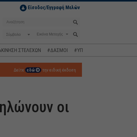
Είσοδος/Εγγραφή Μελών
Σύμβολο
ΚΙΝΗΣΗ ΣΤΕΛΕΧΩΝ
#ΔΑΣΜΟΙ
#ΥΠΟΚΛΟΠΕΣ
#ΠΛΗΘΩΡΙΣΜ
Δείτε
εδώ
την ειδική έκδοση
δηλώνουν οι