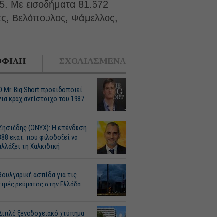
25. Με εισοδήματα 81.672
ς, Βελόπουλος, Φάμελλος,
ΦΙΛΗ
ΣΧΟΛΙΑΣΜΕΝΑ
O Mr. Big Short προειδοποιεί
για κραχ αντίστοιχο του 1987
Ζησιάδης (ONYX): Η επένδυση
388 εκατ. που φιλοδοξεί να
αλλάξει τη Χαλκιδική
Βουλγαρική ασπίδα για τις
τιμές ρεύματος στην Ελλάδα
Διπλό ξενοδοχειακό χτύπημα