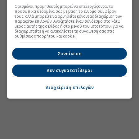
Ορισμένοι προμηθευτές μπορεί να επεξεργάζονται τα
προσωπικά δεδομένα σας με βάση το έννομο συμφέρον
τους, αλλά μπορείτε να αρνηθείτε κάνοντας διαχείριση των
παρακάτω επιλογών. Αναζητήστε έναν σύνδεσμο στο κάτω
μέρος αυτής της σελίδας ή στο μενού του ιστοτόπου, για να
διαχειριστείτε ή να ανακαλέσετε τη συναίνεσή σας στις
ρυθμίσεις απορρήτου και cookie.
Συναίνεση
Δεν συγκατατίθεμαι
Διαχείριση επιλογών