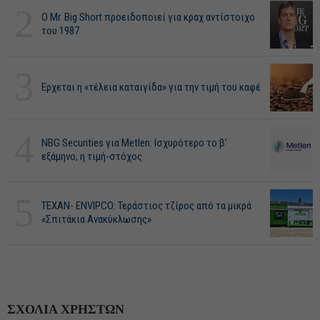
2
O Mr. Big Short προειδοποιεί για κραχ αντίστοιχο
του 1987
3
Ερχεται η «τέλεια καταιγίδα» για την τιμή του καφέ
4
NBG Securities για Metlen: Ισχυρότερο το β'
εξάμηνο, η τιμή-στόχος
5
ΤΕΧΑΝ- ENVIPCO: Τεράστιος τζίρος από τα μικρά
«Σπιτάκια Ανακύκλωσης»
ΣΧΟΛΙΑ ΧΡΗΣΤΩΝ