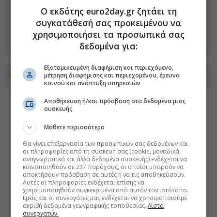
Ο εκδότης euro2day.gr ζητάει τη
συγκατάθεσή σας προκειμένου να
χρησιμοποιήσει τα προσωπικά σας
δεδομένα για:
Εξατομικευμένη διαφήμιση και περιεχόμενο,
μέτρηση διαφήμισης και περιεχομένου, έρευνα
Προσθέστε το euro2day.gr στο Discover
κοινού και ανάπτυξη υπηρεσιών
Αποθήκευση ή/και πρόσβαση στα δεδομένα μιας
συσκευής
Μάθετε περισσότερα
Θα γίνει επεξεργασία των προσωπικών σας δεδομένων και
οι πληροφορίες από τη συσκευή σας (cookie, μοναδικά
αναγνωριστικά και άλλα δεδομένα συσκευής) ενδέχεται να
κοινοποιηθούν σε 237 παρόχους, οι οποίοι μπορούν να
αποκτήσουν πρόσβαση σε αυτές ή να τις αποθηκεύσουν.
Αυτές οι πληροφορίες ενδέχεται επίσης να
χρησιμοποιηθούν συγκεκριμένα από αυτόν τον ιστότοπο.
Εμείς και οι συνεργάτες μας ενδέχεται να χρησιμοποιούμε
ακριβή δεδομένα γεωγραφικής τοποθεσίας.
Λίστα
συνεργατών.