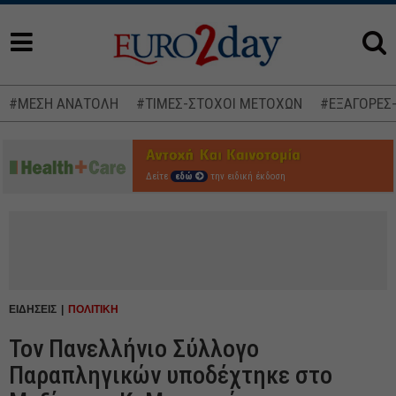
#ΜΕΣΗ ΑΝΑΤΟΛΗ
#ΤΙΜΕΣ-ΣΤΟΧΟΙ ΜΕΤΟΧΩΝ
#ΕΞΑΓΟΡΕΣ
Δείτε
εδώ
την ειδική έκδοση
ΕΙΔΗΣΕΙΣ
ΠΟΛΙΤΙΚΗ
Τον Πανελλήνιο Σύλλογο
Παραπληγικών υποδέχτηκε στο