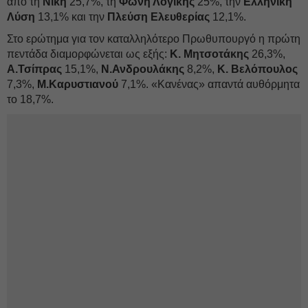
από τη
Νίκη
25,7%, τη
Φωνή Λογικής
25%, την
Ελληνική
Λύση
13,1% και την
Πλεύση Ελευθερίας
12,1%.
Στο ερώτημα για τον καταλληλότερο Πρωθυπουργό η πρώτη
πεντάδα διαμορφώνεται ως εξής:
Κ. Μητσοτάκης
26,3%,
Α.Τσίπρας
15,1%,
Ν.Ανδρουλάκης
8,2%,
Κ. Βελόπουλος
7,3%,
Μ.Καρυστιανού
7,1%. «Κανένας» απαντά αυθόρμητα
το 18,7%.