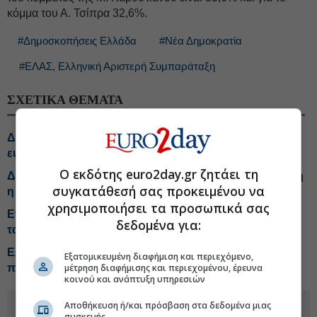
κόμμα του Α. Τσίπρα 32,6%.
#Δημοσκοπήσεις Ελλάδα
#Νέα Δημοκρατία
#ΕΛΑΣ, Ελληνική Αριστερή Συμπαράταξη
ΣΧΕΤΙΚΑ ΘΕΜΑΤΑ
Δημοσκόπηση Marc: Στο 30,8% η Νέα Δημοκρατία,
ευρύ προβάδισμα έναντι ΕΛΑΣ
Ο εκδότης euro2day.gr ζητάει τη
Δημοσκόπηση Interview: Στο 26,8% η ΝΔ, υπολογίσιμη
συγκατάθεσή σας προκειμένου να
η δυναμική Σαμαρά
χρησιμοποιήσει τα προσωπικά σας
Ενημερώθηκε για τις επιχειρήσεις πυρόσβεσης και για
δεδομένα για:
τα ελικόπτερα ο Κ. Μητσοτάκης
ΕΛ.Α.Σ.: Να μην πανηγυρίζει η κυβέρνηση για έργο
Εξατομικευμένη διαφήμιση και περιεχόμενο,
που έχει παγώσει εδώ και έναν χρόνο
μέτρηση διαφήμισης και περιεχομένου, έρευνα
κοινού και ανάπτυξη υπηρεσιών
Αποθήκευση ή/και πρόσβαση στα δεδομένα μιας
συσκευής