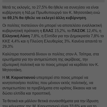
Μετά τις εκλογές, το 27,5% θα ήθελε να συνεχίσει να είναι
κυβέρνηση η ΝΔ με Πρωθυπουργό τον Κ. Μητσοτάκη ενώ
το 69,1% θα ήθελε να εκλεγεί άλλη κυβέρνηση
.
Οι πολίτες πιστεύουν ότι μπορεί να αποτελέσει εναλλακτική
κυβερνητική πρόταση η
ΕΛΑΣ
15,2%, το
ΠΑΣΟΚ
12,4%, η
Ελληνική Λύση
7,8%, η Ελπίδα για την Δημοκρατία 7,8% το
ΚΚΕ 4,4% και η Πλεύση Ελευθερίας 3%. Κανένα απαντά το
29,3%
Καλύτερα ποσοστά δίνουν οι πολίτες στον Α. Τσίπρα, στα
ερωτήματα για την αντιμετώπιση της ακρίβειας, την
εξωτερική πολιτική και το ποιος μπορεί να κερδίσει τον Κ.
Μητσοτάκη.
Η
Μ. Καρυστιανού
υπερτερεί στο ποιος μπορεί να
κινητοποιήσει πολίτες που μένουν εκτός πολιτικής, να
αντιμετωπίσει τα προβλήματα στο κράτος δίκαιου και να
δώσει ελπίδα και προοπτική.
Τα θετικά και μάλλον θετικά συναισθήματα για την ίδρυση
του κόμματος της Μ. Καρυστιανού είναι 33,6% και για το