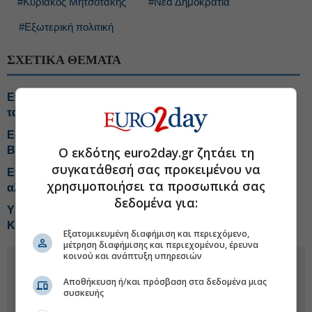
#Κυριάκος Μητσοτάκης
#Νέα Δημοκρατία
#Εξωτερική πολιτική
ΣΧΕΤΙΚΑ ΘΕΜΑΤΑ
Ενημερώθηκε για τις επιχειρήσεις πυρόσβεσης και για
τα ελικόπτερα ο Κ. Μητσοτάκης
Εφυγε από τη ζωή σε ηλικία 93 ετών ο Ιωάννης
Ο εκδότης euro2day.gr ζητάει τη
Βαρβιτσιώτης
συγκατάθεσή σας προκειμένου να
Επικοινωνία Μητσοτάκη με τον Πρόεδρο της Αιγύπτου
χρησιμοποιήσει τα προσωπικά σας
αλ Σίσι
δεδομένα για:
ΥΠΕΞ: Χαιρετίζουμε την ανακοίνωση Γκουτέρες για το
Κυπριακό
Εξατομικευμένη διαφήμιση και περιεχόμενο,
μέτρηση διαφήμισης και περιεχομένου, έρευνα
κοινού και ανάπτυξη υπηρεσιών
Αποθήκευση ή/και πρόσβαση στα δεδομένα μιας
συσκευής