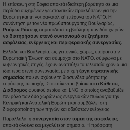
Η επίσκεψη στη Σόφια αποκτά ιδιαίτερη βαρύτητα σε μια
περίοδο αυξημένων γεωπολιτικών προκλήσεων για την
Ευρώπη και τη νοτιοανατολική πτέρυγα του ΝΑΤΟ. Η
συνάντηση με τον νέο πρωθυπουργό της Βουλγαρίας,
Ρούμεν Ράντεφ
, σηματοδοτεί τη βούληση των δύο χωρώ
ν
να διατηρήσουν στενό συντονισμό σε ζητήματα
ασφάλειας, ενέργειας και περιφερειακής συνεργασίας.
Ελλάδα και Βουλγαρία, ως γειτονικές χώρες, εταίροι στην
Ευρωπαϊκή Ένωση και σύμμαχοι στο ΝΑΤΟ, σύμφωνα με
κυβερνητικές πηγές, έχουν αναπτύξει τα τελευταία χρόνια μια
ιδιαίτερα στενή συνεργασία, με αιχμή
έργα στρατηγικής
σημασίας
που ενισχύουν τη διασυνδεσιμότητα της
ευρύτερης περιοχής. Στο επίκεντρο βρίσκεται
ο Κάθετος
Διάδρομος
φυσικού αερίου και LNG, ο οποίος αναβαθμίζει
τον ρόλο των δύο χωρών ως ενεργειακών πυλών για την
Κεντρική και Ανατολική Ευρώπη και συμβάλλει στη
διαφοροποίηση των πηγών και οδεύσεων ενέργειας.
Παράλληλα, η
συνεργασία στον τομέα της ασφάλειας
αποκτά ολοένα και μεγαλύτερη σημασία. Η πρόσφατη