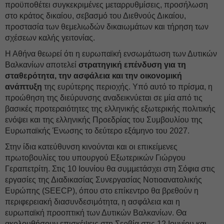
προϋποθέτει συγκεκριμένες μεταρρυθμίσεις, προσήλωση
στο κράτος δικαίου, σεβασμό του Διεθνούς Δικαίου,
προστασία των θεμελιωδών δικαιωμάτων και τήρηση των
σχέσεων καλής γειτονίας.
Η Αθήνα θεωρεί ότι η ευρωπαϊκή ενσωμάτωση των Δυτικών
Βαλκανίων αποτελεί
στρατηγική επένδυση για τη
σταθερότητα, την ασφάλεια και την οικονομική
ανάπτυξη
της ευρύτερης περιοχής. Υπό αυτό το πρίσμα, η
προώθηση της διεύρυνσης αναδεικνύεται σε μία από τις
βασικές προτεραιότητες της ελληνικής εξωτερικής πολιτικής
ενόψει και της ελληνικής Προεδρίας του Συμβουλίου της
Ευρωπαϊκής Ένωσης το δεύτερο εξάμηνο του 2027.
Στην ίδια κατεύθυνση κινούνται και οι επικείμενες
πρωτοβουλίες του υπουργού Εξωτερικών Γιώργου
Γεραπετρίτη. Στις 10 Ιουνίου θα συμμετάσχει στη Σόφια στις
εργασίες της Διαδικασίας Συνεργασίας Νοτιοανατολικής
Ευρώπης (SEECP), όπου στο επίκεντρο θα βρεθούν η
περιφερειακή διασυνδεσιμότητα, η ασφάλεια και η
ευρωπαϊκή προοπτική των Δυτικών Βαλκανίων. Θα
ακολουθήσουν επισκέψεις στη Σερβία στις 12 Ιουνίου και