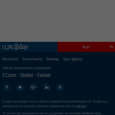
Αρχή
Ταυτότητα
Επικοινωνία
Sitemap
Οροι Χρήσης
Διεθνείς αποκλειστικές συνεργασίες:
FT.com
Stratfor
Factset
Οι τιμές των μετοχών και των δεικτών εμφανίζονται με καθυστέρηση 15’. Οι τιμές των
μετοχών και των ελληνικών δεικτών προέρχονται από την
InBroker
Το σύνολο του περιεχομένου και των υπηρεσιών του euro2day διατίθεται στους