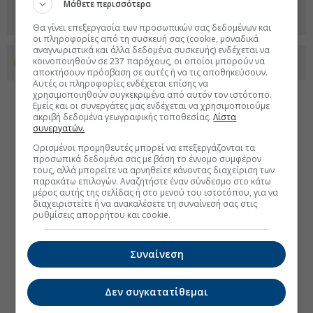
Μάθετε περισσότερα
Θα γίνει επεξεργασία των προσωπικών σας δεδομένων και
οι πληροφορίες από τη συσκευή σας (cookie, μοναδικά
αναγνωριστικά και άλλα δεδομένα συσκευής) ενδέχεται να
κοινοποιηθούν σε 237 παρόχους, οι οποίοι μπορούν να
Προσθέστε το euro2day.gr στο Discover
αποκτήσουν πρόσβαση σε αυτές ή να τις αποθηκεύσουν.
Αυτές οι πληροφορίες ενδέχεται επίσης να
χρησιμοποιηθούν συγκεκριμένα από αυτόν τον ιστότοπο.
Εμείς και οι συνεργάτες μας ενδέχεται να χρησιμοποιούμε
ακριβή δεδομένα γεωγραφικής τοποθεσίας.
Λίστα
συνεργατών.
Ορισμένοι προμηθευτές μπορεί να επεξεργάζονται τα
προσωπικά δεδομένα σας με βάση το έννομο συμφέρον
τους, αλλά μπορείτε να αρνηθείτε κάνοντας διαχείριση των
παρακάτω επιλογών. Αναζητήστε έναν σύνδεσμο στο κάτω
μέρος αυτής της σελίδας ή στο μενού του ιστοτόπου, για να
διαχειριστείτε ή να ανακαλέσετε τη συναίνεσή σας στις
ρυθμίσεις απορρήτου και cookie.
Συναίνεση
Δεν συγκατατίθεμαι