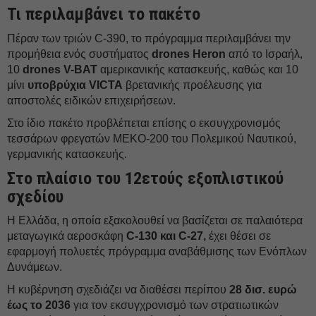
Τι περιλαμβάνει το πακέτο
Πέραν των τριών C-390, το πρόγραμμα περιλαμβάνει την
προμήθεια ενός συστήματος
drones Heron
από το Ισραήλ,
10
drones V-BAT
αμερικανικής κατασκευής, καθώς και 10
μίνι
υποβρύχια VICTA
βρετανικής προέλευσης για
αποστολές ειδικών επιχειρήσεων.
Στο ίδιο πακέτο προβλέπεται επίσης ο εκσυγχρονισμός
τεσσάρων φρεγατών MEKO-200 του Πολεμικού Ναυτικού,
γερμανικής κατασκευής.
Στο πλαίσιο του 12ετούς εξοπλιστικού
σχεδίου
Η Ελλάδα, η οποία εξακολουθεί να βασίζεται σε παλαιότερα
μεταγωγικά αεροσκάφη
C-130 και C-27,
έχει θέσει σε
εφαρμογή πολυετές πρόγραμμα αναβάθμισης των Ενόπλων
Δυνάμεων.
Η κυβέρνηση σχεδιάζει να διαθέσει περίπου
28 δισ. ευρώ
έως το 2036
για τον εκσυγχρονισμό των στρατιωτικών