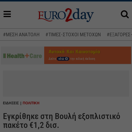
#ΜΕΣΗ ΑΝΑΤΟΛΗ
#ΤΙΜΕΣ-ΣΤΟΧΟΙ ΜΕΤΟΧΩΝ
#ΕΞΑΓΟΡΕΣ
Δείτε
εδώ
την ειδική έκδοση
ΕΙΔΗΣΕΙΣ
ΠΟΛΙΤΙΚΗ
Εγκρίθηκε στη Βουλή εξοπλιστικό
πακέτο €1,2 δισ.