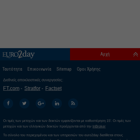
Αρχή
Ταυτότητα
Επικοινωνία
Sitemap
Οροι Χρήσης
Διεθνείς αποκλειστικές συνεργασίες:
FT.com
Stratfor
Factset
Οι τιμές των μετοχών και των δεικτών εμφανίζονται με καθυστέρηση 15’. Οι τιμές των
μετοχών και των ελληνικών δεικτών προέρχονται από την
InBroker
Το σύνολο του περιεχομένου και των υπηρεσιών του euro2day διατίθεται στους