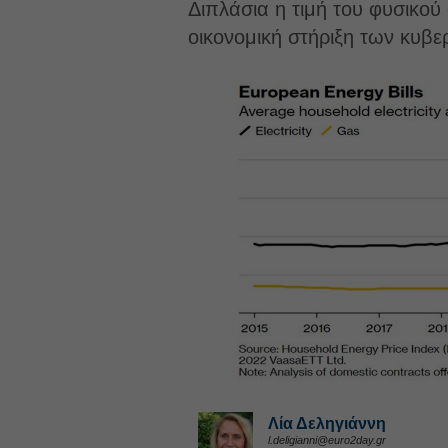
Διπλάσια η τιμή του φυσικού
οικονομική στήριξη των κυβ
Λία Δεληγιάννη
l.deligianni@euro2day.gr