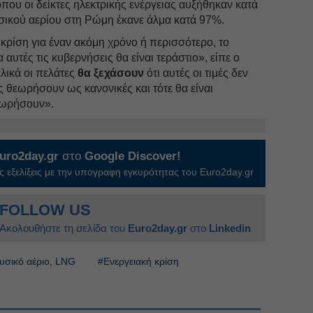
που οι δείκτες ηλεκτρικής ενέργειας αυξήθηκαν κατά
υσικού αερίου στη Ρώμη έκανε άλμα κατά 97%.
 κρίση για έναν ακόμη χρόνο ή περισσότερο, το
αυτές τις κυβερνήσεις θα είναι τεράστιο», είπε ο
ελικά οι πελάτες
θα ξεχάσουν
ότι αυτές οι τιμές δεν
ις θεωρήσουν ως κανονικές και τότε θα είναι
χωρήσουν».
uro2day.gr
στο
Google Discover!
 εξελίξεις με την υπογραφη εγκυρότητας του Euro2day.gr
FOLLOW US
Ακολουθήστε τη σελίδα του
Euro2day.gr
στο
Linkedin
υσικό αέριο, LNG
#Ενεργειακή κρίση