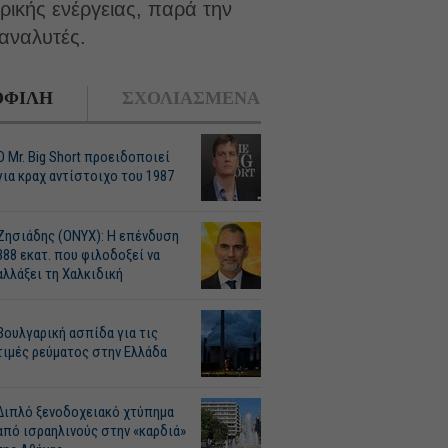
ρικής ενέργειας, παρά την
αναλυτές.
ΦΙΛΗ
ΣΧΟΛΙΑΣΜΕΝΑ
O Mr. Big Short προειδοποιεί
για κραχ αντίστοιχο του 1987
Ζησιάδης (ONYX): Η επένδυση
388 εκατ. που φιλοδοξεί να
αλλάξει τη Χαλκιδική
Βουλγαρική ασπίδα για τις
τιμές ρεύματος στην Ελλάδα
Διπλό ξενοδοχειακό χτύπημα
από ισραηλινούς στην «καρδιά»