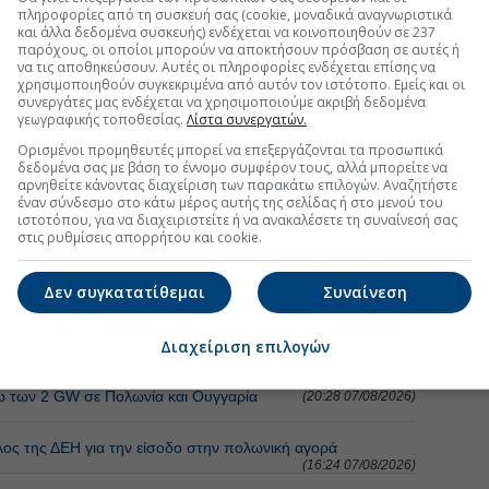
πληροφορίες από τη συσκευή σας (cookie, μοναδικά αναγνωριστικά
και άλλα δεδομένα συσκευής) ενδέχεται να κοινοποιηθούν σε 237
παρόχους, οι οποίοι μπορούν να αποκτήσουν πρόσβαση σε αυτές ή
να τις αποθηκεύσουν. Αυτές οι πληροφορίες ενδέχεται επίσης να
χρησιμοποιηθούν συγκεκριμένα από αυτόν τον ιστότοπο. Εμείς και οι
συνεργάτες μας ενδέχεται να χρησιμοποιούμε ακριβή δεδομένα
γεωγραφικής τοποθεσίας.
Λίστα συνεργατών.
Ορισμένοι προμηθευτές μπορεί να επεξεργάζονται τα προσωπικά
δεδομένα σας με βάση το έννομο συμφέρον τους, αλλά μπορείτε να
αρνηθείτε κάνοντας διαχείριση των παρακάτω επιλογών. Αναζητήστε
έναν σύνδεσμο στο κάτω μέρος αυτής της σελίδας ή στο μενού του
ιστοτόπου, για να διαχειριστείτε ή να ανακαλέσετε τη συναίνεσή σας
στις ρυθμίσεις απορρήτου και cookie.
Δεν συγκατατίθεμαι
Συναίνεση
ΕΡΓΕΙΑ
ται και νέο deal
Διαχείριση επιλογών
(08:12 08/08/2026)
ω των 2 GW σε Πολωνία και Ουγγαρία
(20:28 07/08/2026)
λος της ΔΕΗ για την είσοδο στην πολωνική αγορά
(16:24 07/08/2026)