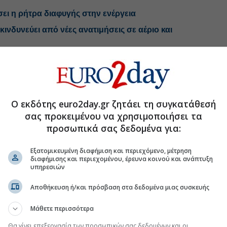
σει η ρήτρα διαφυγής στην ενέργεια
ινδυνεύει από νέες ανατιμήσεις σε αέριο και
υδακτυλουργία με τα κονδύλια για την
ώδη στόλο» μεταφοράς LNG
Ο εκδότης euro2day.gr ζητάει τη συγκατάθεσή
σας προκειμένου να χρησιμοποιήσει τα
προσωπικά σας δεδομένα για:
.gr στο Discover
Εξατομικευμένη διαφήμιση και περιεχόμενο, μέτρηση
διαφήμισης και περιεχομένου, έρευνα κοινού και ανάπτυξη
υπηρεσιών
Αποθήκευση ή/και πρόσβαση στα δεδομένα μιας συσκευής
Μάθετε περισσότερα
Θα γίνει επεξεργασία των προσωπικών σας δεδομένων και οι