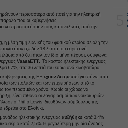
5
ηρώνουν περισσότερο από ποτέ για την ηλεκτρική
, παρόλο που οι κυβερνήσεις
για να προστατεύσουν τους καταναλωτές από την
, η μέση τιμή λιανικής του φυσικού αερίου σε όλη την
τανία ήταν σχεδόν 18 λεπτά του ευρώ ανά
πλάσια από ό,τι ήταν τον ίδιο μήνα πέρυσι, σύμφωνα
νέργειας
VaasaETT
. Το κόστος ηλεκτρικής ενέργειας
 άλμα 67%, στα 36 λεπτά του ευρώ ανά κιλοβατώρα.
οι κυβερνήσεις της ΕΕ
έχουν δεσμευτεί
για πάνω από
ασία των πολιτών και των επιχειρήσεων από το
ος τον περασμένο χρόνο. Χωρίς οι χώρες να
ιξη, είναι πιθανό οι λογαριασμοί των νοικοκυριών
δήλωσε ο Philip Lewis, διευθύνων σύμβουλος της
 εδρεύει στο Ελσίνκι.
ή μονάδας ηλεκτρικής ενέργειας
αυξήθηκε
κατά 3,4%
σικό αέριο κατά 2,5%. Η μεγαλύτερη μηνιαία άνοδος