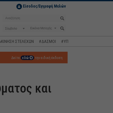
Είσοδος/Εγγραφή Μελών
Σύμβολο
ΚΙΝΗΣΗ ΣΤΕΛΕΧΩΝ
#ΔΑΣΜΟΙ
#ΥΠΟΚΛΟΠΕΣ
#ΠΛΗΘΩΡΙΣΜ
Δείτε
εδώ
την ειδική έκδοση
ύματος και