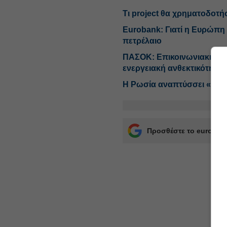
Τι project θα χρηματοδοτή
Eurobank: Γιατί η Ευρώπη κ
πετρέλαιο
ΠΑΣΟΚ: Επικοινωνιακή ταχ
ενεργειακή ανθεκτικότητα
Η Ρωσία αναπτύσσει «σκι
Προσθέστε το euro2day