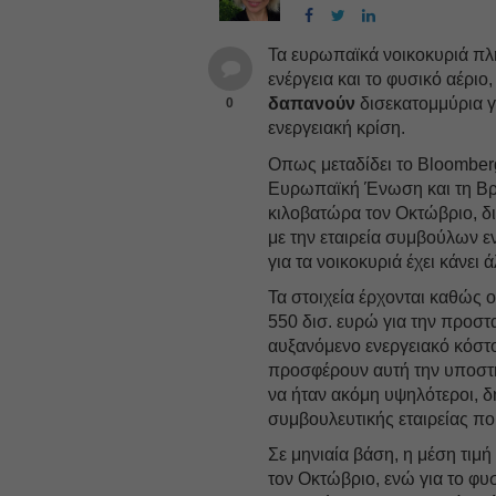
Τα ευρωπαϊκά νοικοκυριά πλ
ενέργεια και το φυσικό αέριο
δαπανούν
δισεκατομμύρια 
0
ενεργειακή κρίση.
Οπως μεταδίδει το Bloomberg
Ευρωπαϊκή Ένωση και τη Βρε
κιλοβατώρα τον Οκτώβριο, δι
με την εταιρεία συμβούλων ε
για τα νοικοκυριά έχει κάνει
Τα στοιχεία έρχονται καθώς 
550 δισ. ευρώ για την προστ
αυξανόμενο ενεργειακό κόστ
προσφέρουν αυτή την υποστήρ
να ήταν ακόμη υψηλότεροι, 
συμβουλευτικής εταιρείας που
Σε μηνιαία βάση, η μέση τιμ
τον Οκτώβριο, ενώ για το φυ