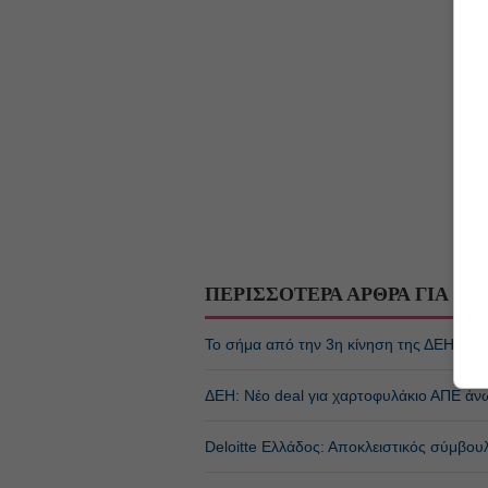
ΠΕΡΙΣΣΟΤΕΡΑ ΑΡΘΡΑ ΓΙΑ
ΕΝ
Το σήμα από την 3η κίνηση της ΔΕΗ, έρχε
ΔΕΗ: Νέο deal για χαρτοφυλάκιο ΑΠΕ άν
Deloitte Ελλάδος: Αποκλειστικός σύμβου