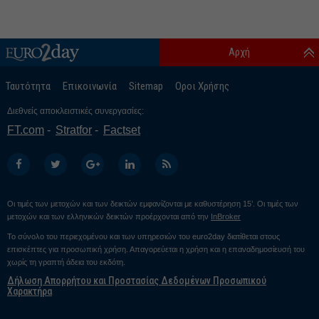
Αρχή
Ταυτότητα
Επικοινωνία
Sitemap
Οροι Χρήσης
Διεθνείς αποκλειστικές συνεργασίες:
FT.com
Stratfor
Factset
Οι τιμές των μετοχών και των δεικτών εμφανίζονται με καθυστέρηση 15’. Οι τιμές των
μετοχών και των ελληνικών δεικτών προέρχονται από την
InBroker
Το σύνολο του περιεχομένου και των υπηρεσιών του euro2day διατίθεται στους
επισκέπτες για προσωπική χρήση. Απαγορεύεται η χρήση και η επαναδημοσίευσή του
χωρίς τη γραπτή άδεια του εκδότη.
Δήλωση Απορρήτου και Προστασίας Δεδομένων Προσωπικού
Χαρακτήρα