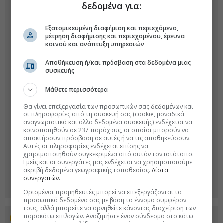
δεδομένα για:
Εξατομικευμένη διαφήμιση και περιεχόμενο,
μέτρηση διαφήμισης και περιεχομένου, έρευνα
κοινού και ανάπτυξη υπηρεσιών
Αποθήκευση ή/και πρόσβαση στα δεδομένα μιας
συσκευής
Μάθετε περισσότερα
Θα γίνει επεξεργασία των προσωπικών σας δεδομένων και
οι πληροφορίες από τη συσκευή σας (cookie, μοναδικά
αναγνωριστικά και άλλα δεδομένα συσκευής) ενδέχεται να
κοινοποιηθούν σε 237 παρόχους, οι οποίοι μπορούν να
αποκτήσουν πρόσβαση σε αυτές ή να τις αποθηκεύσουν.
Αυτές οι πληροφορίες ενδέχεται επίσης να
χρησιμοποιηθούν συγκεκριμένα από αυτόν τον ιστότοπο.
Εμείς και οι συνεργάτες μας ενδέχεται να χρησιμοποιούμε
ακριβή δεδομένα γεωγραφικής τοποθεσίας.
Λίστα
συνεργατών.
Ορισμένοι προμηθευτές μπορεί να επεξεργάζονται τα
προσωπικά δεδομένα σας με βάση το έννομο συμφέρον
τους, αλλά μπορείτε να αρνηθείτε κάνοντας διαχείριση των
παρακάτω επιλογών. Αναζητήστε έναν σύνδεσμο στο κάτω
Προσθέστε το euro2day.gr στο Discover