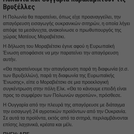
Βρυξέλλες
Η Πολωνία θα παρατείνει, όπως είχε προαναγγείλει, την
απαγόρευση εισαγωγής ουκρανικών σιτηρών, η οποία λήγει
απόψε τα μεσάνυχτα, ανακοίνωσε ο πρωθυπουργός της
χώρας Ματέους Μοραβιέτσκι.
Η δήλωση του Μοραβιέτσκι έγινε αφού η Ευρωπαϊκή
Ένωση αποφάσισε να μην παρατείνει την απαγόρευση
αυτήν.
«Θα παρατείνουμε την απαγόρευση παρά τη διαφωνία (σ.σ.
των Βρυξελλών), παρά τη διαφωνία της Ευρωπαϊκής
Ένωσης», είπε ο Μοραβιέτσκι σε μια προεκλογική
συγκέντρωση στην πόλη Ελκ. «Θα το κάνουμε επειδή είναι
προς το συμφέρον των Πολωνών αγροτών», πρόσθεσε.
Η Ουγγαρία από την πλευρά της απαγόρευσε με διάταγμα
την εισαγωγή 24 αγροτικών προϊόντων από την Ουκρανία.
Σε αυτά τα προϊόντα, εκτός από τα σιτηρά, περιλαμβάνονται
επίσης λαχανικά, κρέατα και μέλι.