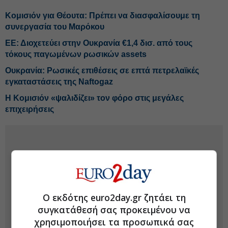
Κομισιόν για Θέουτα: Πρέπει να διασφαλίσουμε τη
συνεργασία του Μαρόκου
ΕΕ: Διοχετεύει στην Ουκρανία €1,4 δισ. από τους
τόκους παγωμένων ρωσικών assets
Ουκρανία: Ρωσικές επιθέσεις σε επτά πετρελαϊκές
εγκαταστάσεις της Naftogaz
Η Κομισιόν «ψαλιδίζει» τον φόρο στις μεγάλες
επιχειρήσεις
Ο εκδότης euro2day.gr ζητάει τη
συγκατάθεσή σας προκειμένου να
χρησιμοποιήσει τα προσωπικά σας