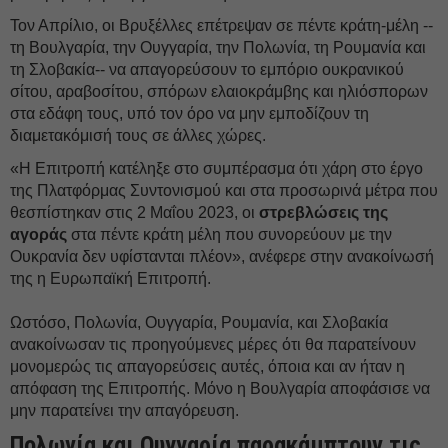
Τον Απρίλιο, οι Βρυξέλλες επέτρεψαν σε πέντε κράτη-μέλη --
τη Βουλγαρία, την Ουγγαρία, την Πολωνία, τη Ρουμανία και
τη Σλοβακία-- να απαγορεύσουν το εμπόριο ουκρανικού
σίτου, αραβοσίτου, σπόρων ελαιοκράμβης και ηλιόσπορων
στα εδάφη τους, υπό τον όρο να μην εμποδίζουν τη
διαμετακόμισή τους σε άλλες χώρες.
«Η Επιτροπή κατέληξε στο συμπέρασμα ότι χάρη στο έργο
της Πλατφόρμας Συντονισμού και στα προσωρινά μέτρα που
θεσπίστηκαν στις 2 Μαΐου 2023, οι
στρεβλώσεις της
αγοράς
στα πέντε κράτη μέλη που συνορεύουν με την
Ουκρανία δεν υφίστανται πλέον», ανέφερε στην ανακοίνωσή
της η Ευρωπαϊκή Επιτροπή.
Ωστόσο, Πολωνία, Ουγγαρία, Ρουμανία, και Σλοβακία
ανακοίνωσαν τις προηγούμενες μέρες ότι θα παρατείνουν
μονομερώς τις απαγορεύσεις αυτές, όποια και αν ήταν η
απόφαση της Επιτροπής. Μόνο η Βουλγαρία αποφάσισε να
μην παρατείνει την απαγόρευση.
Πολωνία και Ουγγαρία παρακάμπτουν τις