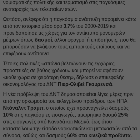
νομισματικής πολιτικής και τερματισμό στις παγκόσμιες
αναταραχές των τελευταίων ετών.
Ωστόσο, ανέφερε ότι η παγκόσμια ανάπτυξη παραμένει κάτω
από τον ιστορικό μέσο όρο
3,7%
του 2000-2019 και
προειδοποίησε τις χώρες για τον αντίκτυπο μονομερών
μέτρων όπως
δασμοί
, άλλοι φραγμοί ή επιδοτήσεις, που θα
μπορούσαν να βλάψουν τους εμπορικούς εταίρους και να
επιφέρουν αντίποινα.
Τέτοιες πολιτικές «σπάνια βελτιώνουν τις εγχώριες
προοπτικές σε βάθος χρόνου» και μπορεί να αφήσουν
«κάθε χώρα σε χειρότερη θέση», δήλωσε ο επικεφαλής
οικονομολόγος του ΔΝΤ
Πιερ-Ολιβιέ Γκουρενσά
.
Η νέα πρόβλεψη του ΔΝΤ δημοσιοποιείται λίγες μέρες πριν
από την ορκωμοσία του εκλεγμένου προέδρου των ΗΠΑ
Ντόναλντ Τραμπ,
ο οποίος έχει προαναγγείλει δασμούς
10%
στις παγκόσμιες εισαγωγές, τιμωρητικό δασμό
25%
στις εισαγωγές από Καναδά και Μεξικό, έως ότου
καταστείλουν την είσοδο ναρκωτικών και μεταναστών από τα
σύνορα, καθώς και δασμούς
60% στα κινεζικά προϊόντα.