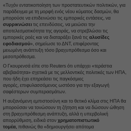
«Τυχόν εντατικοποίηση των προστατευτικών πολιτικών, για
παράδειγμα με τη μορφή ενός νέου κύματος δασμών, θα
μπορούσε να επιδεινώσει τις εμπορικές εντάσεις, να
συρρικνώσει
τις επενδύσεις, να μειώσει την
αποτελεσματικότητα της αγοράς, να στρεβλώσει τις
εμπορικές ροές και να διαταράξει ξανά τις
αλυσίδες
εφοδιασμού
», σημείωσε το ΔΝΤ, επιφέροντας
μειωμένη ανάπτυξη τόσο βραχυπρόθεσμα όσο και
μεσοπρόθεσμα.
Ο Γκουρενσά είπε στο Reuters ότι υπάρχει «τεράστια
αβεβαιότητα» σχετικά με τις μελλοντικές πολιτικές των ΗΠΑ,
που ήδη έχει επηρεάσει τις παγκόσμιες
αγορές, επιφυλασσόμενος ωστόσο για την εξαγωγή
σαφέστερων συμπερασμάτων.
Η αυξανόμενη εμπιστοσύνη και το θετικό κλίμα στις ΗΠΑ θα
μπορούσαν να τονώσουν τη ζήτηση και να δώσουν ώθηση
στη βραχυπρόθεσμη ανάπτυξη, αλλά η υπερβολική
απορρύθμιση, ειδικά στον
χρηματοπιστωτικό
τομέα,
πιθανώς θα «δημιουργήσει απότομα