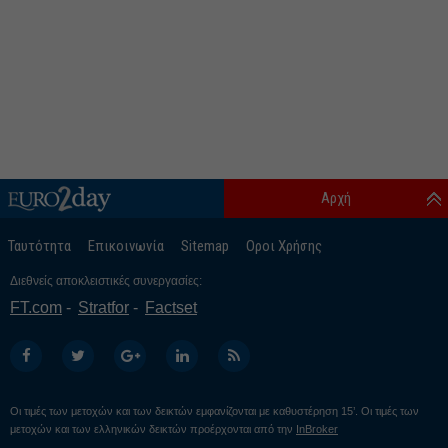
Αρχή
Ταυτότητα
Επικοινωνία
Sitemap
Οροι Χρήσης
Διεθνείς αποκλειστικές συνεργασίες:
FT.com
Stratfor
Factset
Οι τιμές των μετοχών και των δεικτών εμφανίζονται με καθυστέρηση 15’. Οι τιμές των
μετοχών και των ελληνικών δεικτών προέρχονται από την
InBroker