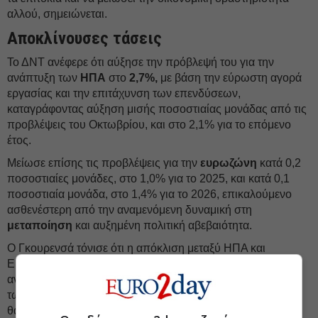
αλλού, σημειώνεται.
Αποκλίνουσες τάσεις
Το ΔΝΤ ανέφερε ότι αύξησε την πρόβλεψή του για την
ανάπτυξη των
ΗΠΑ
στο
2,7%,
με βάση την εύρωστη αγορά
εργασίας και την επιτάχυνση των επενδύσεων,
καταγράφοντας αύξηση μισής ποσοστιαίας μονάδας από τις
προβλέψεις του Οκτωβρίου, και στο 2,1% για το επόμενο
έτος.
Μείωσε επίσης τις προβλέψεις για την
ευρωζώνη
κατά 0,2
ποσοστιαίες μονάδες, στο 1,0% για το 2025, και κατά 0,1
ποσοστιαία μονάδα, στο 1,4% για το 2026, επικαλούμενο
ασθενέστερη από την αναμενόμενη δυναμική στη
μεταποίηση
και αυξημένη πολιτική αβεβαιότητα.
Ο Γκουρενσά τόνισε ότι η απόκλιση μεταξύ ΗΠΑ και
Ευρώπης οφείλεται σε διαρθρωτικούς παράγοντες, που
αντανακλούν την ισχυρότερη αύξηση της παραγωγικότητας
των ΗΠΑ, ιδιαίτερα στον τεχνολογικό τομέα. Αυτή η σχέση
θα διατηρηθεί εάν δεν αντιμετωπιστούν ζητήματα όπως το