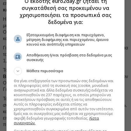
Ο εκδότης euro2day.gr ζητάει τη
επιχειρηματικό περιβάλλον και η εμβάθυνση των
συγκατάθεσή σας προκειμένου να
κεφαλαιαγορών
.
χρησιμοποιήσει τα προσωπικά σας
Η οικονομία της
Γερμανίας
προβλέπεται να αναπτυχθεί
δεδομένα για:
μόλις
0,3%
το 2025, έναντι πρόβλεψης 0,8% τον
Οκτώβριο, και έως 1,1% το 2026, αναθεώρηση προς τα
Εξατομικευμένη διαφήμιση και περιεχόμενο,
κάτω κατά 0,3 ποσοστιαίες μονάδες.
μέτρηση διαφήμισης και περιεχομένου, έρευνα
κοινού και ανάπτυξη υπηρεσιών
Για τη
Γαλλία
επίσης μειώνονται οι προβλέψεις στο
0,8%
για
το 2025, από 1,1% που εκτιμήθηκε τον Οκτώβριο, και στο
Αποθήκευση ή/και πρόσβαση στα δεδομένα μιας
συσκευής
1,1% για το 2026, από 1,3%.
Το Ταμείο αύξησε τις προβλέψεις του για την ανάπτυξη της
Μάθετε περισσότερα
Βρετανίας
φέτος στο 1,6%, από 1,5% που προβλεπόταν τον
Θα γίνει επεξεργασία των προσωπικών σας δεδομένων και
Οκτώβριο. Αυτό σημαίνει ότι η Βρετανία θα ξεπεράσει τη
οι πληροφορίες από τη συσκευή σας (cookie, μοναδικά
Γερμανία.
αναγνωριστικά και άλλα δεδομένα συσκευής) ενδέχεται να
κοινοποιηθούν σε 237 παρόχους, οι οποίοι μπορούν να
Το ΔΝΤ, επίσης, ανέβασε τις προβλέψεις του για την
αποκτήσουν πρόσβαση σε αυτές ή να τις αποθηκεύσουν.
Αυτές οι πληροφορίες ενδέχεται επίσης να
ανάπτυξη της
Κίνας
κατά 0,1 ποσοστιαία μονάδα, στο
4,6%
,
χρησιμοποιηθούν συγκεκριμένα από αυτόν τον ιστότοπο.
και κατά 0,4 ποσοστιαία μονάδα, στο 4,5%, για το 2026,
Εμείς και οι συνεργάτες μας ενδέχεται να χρησιμοποιούμε
επικαλούμενο το πακέτο δημοσιονομικής τόνωσης που
ακριβή δεδομένα γεωγραφικής τοποθεσίας.
Λίστα
συνεργατών.
παρουσιάστηκε τον Νοέμβριο στη χώρα.