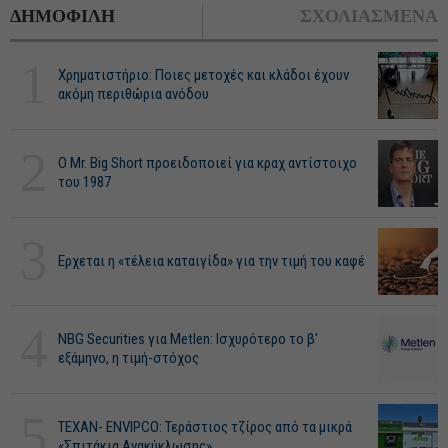
ΔΗΜΟΦΙΛΗ
ΣΧΟΛΙΑΣΜΕΝΑ
1
Χρηματιστήριο: Ποιες μετοχές και κλάδοι έχουν
ακόμη περιθώρια ανόδου
2
O Mr. Big Short προειδοποιεί για κραχ αντίστοιχο
του 1987
3
Ερχεται η «τέλεια καταιγίδα» για την τιμή του καφέ
4
NBG Securities για Metlen: Ισχυρότερο το β'
εξάμηνο, η τιμή-στόχος
5
ΤΕΧΑΝ- ENVIPCO: Τεράστιος τζίρος από τα μικρά
«Σπιτάκια Ανακύκλωσης»