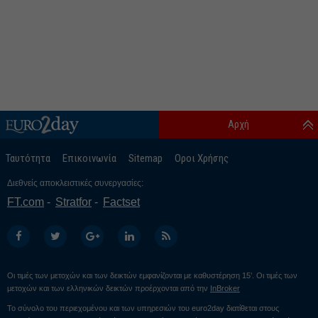
Αρχή
Ταυτότητα
Επικοινωνία
Sitemap
Οροι Χρήσης
Διεθνείς αποκλειστικές συνεργασίες:
FT.com
Stratfor
Factset
Οι τιμές των μετοχών και των δεικτών εμφανίζονται με καθυστέρηση 15’. Οι τιμές των
μετοχών και των ελληνικών δεικτών προέρχονται από την
InBroker
Το σύνολο του περιεχομένου και των υπηρεσιών του euro2day διατίθεται στους