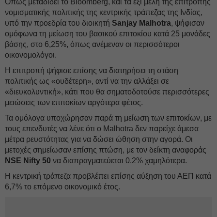
Οπως μεταδίδει το Bloomberg, και τα έξι μέλη της επιτροπής
νομισματικής πολιτικής της κεντρικής τράπεζας της Ινδίας,
υπό την προεδρία του διοικητή
Sanjay
Malhotra
, ψήφισαν
ομόφωνα τη μείωση του βασικού επιτοκίου κατά 25 μονάδες
βάσης, στο 6,25%, όπως ανέμεναν οι περισσότεροι
οικονομολόγοι.
Η επιτροπή ψήφισε επίσης να διατηρήσει τη στάση
πολιτικής ως «ουδέτερη», αντί να την αλλάξει σε
«διευκολυντική», κάτι που θα σηματοδοτούσε περισσότερες
μειώσεις των επιτοκίων αργότερα φέτος.
Τα ομόλογα υποχώρησαν παρά τη μείωση των επιτοκίων, με
τους επενδυτές να λένε ότι ο Malhotra δεν παρείχε άμεσα
μέτρα ρευστότητας για να δώσει ώθηση στην αγορά. Οι
μετοχές σημείωσαν επίσης πτώση, με τον δείκτη αναφοράς
NSE
Nifty
50
να διαπραγματεύεται 0,2% χαμηλότερα.
Η κεντρική τράπεζα προβλέπει επίσης αύξηση του ΑΕΠ κατά
6,7% το επόμενο οικονομικό έτος.