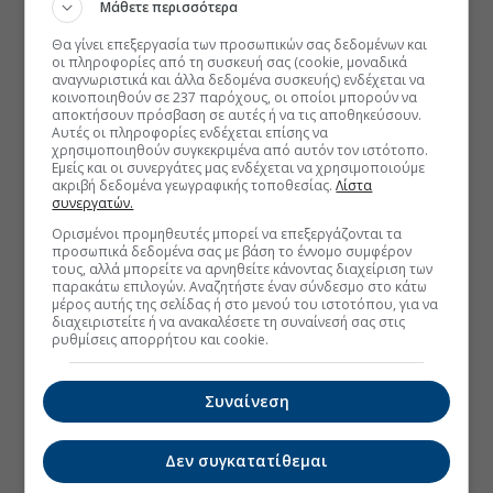
Μάθετε περισσότερα
Θα γίνει επεξεργασία των προσωπικών σας δεδομένων και
οι πληροφορίες από τη συσκευή σας (cookie, μοναδικά
αναγνωριστικά και άλλα δεδομένα συσκευής) ενδέχεται να
κοινοποιηθούν σε 237 παρόχους, οι οποίοι μπορούν να
αποκτήσουν πρόσβαση σε αυτές ή να τις αποθηκεύσουν.
Αυτές οι πληροφορίες ενδέχεται επίσης να
χρησιμοποιηθούν συγκεκριμένα από αυτόν τον ιστότοπο.
Εμείς και οι συνεργάτες μας ενδέχεται να χρησιμοποιούμε
ακριβή δεδομένα γεωγραφικής τοποθεσίας.
Λίστα
συνεργατών.
Ορισμένοι προμηθευτές μπορεί να επεξεργάζονται τα
προσωπικά δεδομένα σας με βάση το έννομο συμφέρον
τους, αλλά μπορείτε να αρνηθείτε κάνοντας διαχείριση των
παρακάτω επιλογών. Αναζητήστε έναν σύνδεσμο στο κάτω
μέρος αυτής της σελίδας ή στο μενού του ιστοτόπου, για να
διαχειριστείτε ή να ανακαλέσετε τη συναίνεσή σας στις
ρυθμίσεις απορρήτου και cookie.
Συναίνεση
Δεν συγκατατίθεμαι