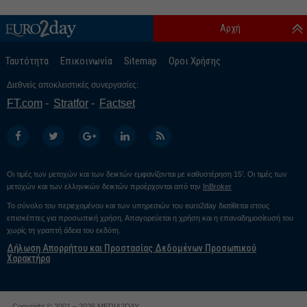
Αρχή
Ταυτότητα
Επικοινωνία
Sitemap
Οροι Χρήσης
Διεθνείς αποκλειστικές συνεργασίες:
FT.com
Stratfor
Factset
Οι τιμές των μετοχών και των δεικτών εμφανίζονται με καθυστέρηση 15’. Οι τιμές των
μετοχών και των ελληνικών δεικτών προέρχονται από την
InBroker
Το σύνολο του περιεχομένου και των υπηρεσιών του euro2day διατίθεται στους
επισκέπτες για προσωπική χρήση. Απαγορεύεται η χρήση και η επαναδημοσίευσή του
χωρίς τη γραπτή άδεια του εκδότη.
Δήλωση Απορρήτου και Προστασίας Δεδομένων Προσωπικού
Χαρακτήρα
Copyright © 2001 – 2026 MEDIA2DAY