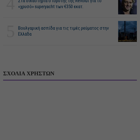
4
Στα δικαστήρια ο ιδρυτής της Revolut για το
«χρυσό» superyacht των €350 εκατ.
5
Βουλγαρική ασπίδα για τις τιμές ρεύματος στην
Ελλάδα
ΣΧΟΛΙΑ ΧΡΗΣΤΩΝ