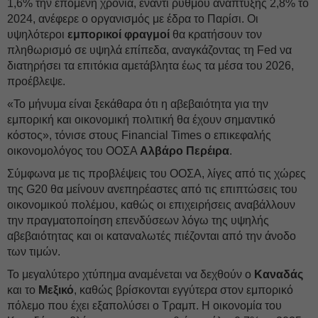
1,6% την επόμενη χρονιά, έναντι ρυθμού ανάπτυξης 2,8% το
2024, ανέφερε ο οργανισμός με έδρα το Παρίσι. Οι
υψηλότεροι
εμπορικοί φραγμοί
θα κρατήσουν τον
πληθωρισμό σε υψηλά επίπεδα, αναγκάζοντας τη Fed να
διατηρήσει τα επιτόκια αμετάβλητα έως τα μέσα του 2026,
προέβλεψε.
«Το μήνυμα είναι ξεκάθαρα ότι η αβεβαιότητα για την
εμπορική και οικονομική πολιτική θα έχουν σημαντικό
κόστος», τόνισε στους Financial Times ο επικεφαλής
οικονομολόγος του ΟΟΣΑ
Αλβάρο Περέιρα
.
Σύμφωνα με τις προβλέψεις του ΟΟΣΑ, λίγες από τις χώρες
της G20 θα μείνουν ανεπηρέαστες από τις επιπτώσεις του
οικονομικού πολέμου, καθώς οι επιχειρήσεις αναβάλλουν
την πραγματοποίηση επενδύσεων λόγω της υψηλής
αβεβαιότητας και οι καταναλωτές πιέζονται από την άνοδο
των τιμών.
Το μεγαλύτερο χτύπημα αναμένεται να δεχθούν ο
Καναδάς
και το
Μεξικό
, καθώς βρίσκονται εγγύτερα στον εμπορικό
πόλεμο που έχει εξαπολύσει ο Τραμπ. Η οικονομία του