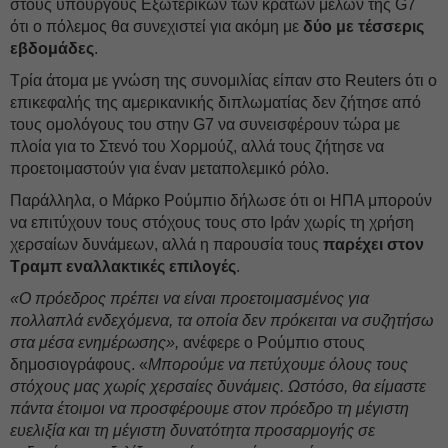
στους υπουργούς Εξωτερικών των κρατών μελών της G7
ότι ο πόλεμος θα συνεχιστεί για ακόμη με
δύο με τέσσερις
εβδομάδες
.
Τρία άτομα με γνώση της συνομιλίας είπαν στο Reuters ότι ο
επικεφαλής της αμερικανικής διπλωματίας δεν ζήτησε από
τους ομολόγους του στην G7 να συνεισφέρουν τώρα με
πλοία για το Στενό του Χορμούζ, αλλά τους ζήτησε να
προετοιμαστούν για έναν μεταπολεμικό ρόλο.
Παράλληλα, ο Μάρκο Ρούμπιο δήλωσε ότι οι ΗΠΑ μπορούν
να επιτύχουν τους στόχους τους στο Ιράν χωρίς τη χρήση
χερσαίων δυνάμεων, αλλά η παρουσία τους
παρέχει στον
Τραμπ εναλλακτικές επιλογές
.
«Ο πρόεδρος πρέπει να είναι προετοιμασμένος για
πολλαπλά ενδεχόμενα, τα οποία δεν πρόκειται να συζητήσω
στα μέσα ενημέρωσης»,
ανέφερε ο Ρούμπιο στους
δημοσιογράφους. «
Μπορούμε να πετύχουμε όλους τους
στόχους μας χωρίς χερσαίες δυνάμεις. Ωστόσο, θα είμαστε
πάντα έτοιμοι να προσφέρουμε στον πρόεδρο τη μέγιστη
ευελιξία και τη μέγιστη δυνατότητα προσαρμογής σε