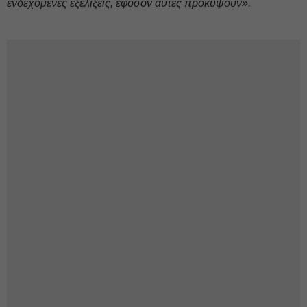
ενδεχόμενες εξελίξεις, εφόσον αυτές προκύψουν».