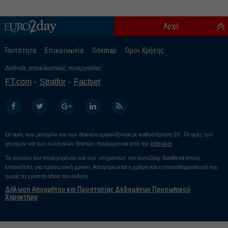
Αρχή
Ταυτότητα
Επικοινωνία
Sitemap
Οροι Χρήσης
Διεθνείς αποκλειστικές συνεργασίες:
FT.com
Stratfor
Factset
Οι τιμές των μετοχών και των δεικτών εμφανίζονται με καθυστέρηση 15’. Οι τιμές των
μετοχών και των ελληνικών δεικτών προέρχονται από την
InBroker
Το σύνολο του περιεχομένου και των υπηρεσιών του euro2day διατίθεται στους
επισκέπτες για προσωπική χρήση. Απαγορεύεται η χρήση και η επαναδημοσίευσή του
χωρίς τη γραπτή άδεια του εκδότη.
Δήλωση Απορρήτου και Προστασίας Δεδομένων Προσωπικού
Χαρακτήρα