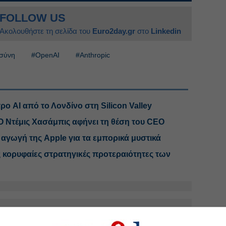
FOLLOW US
Ακολουθήστε τη σελίδα του
Euro2day.gr
στο
Linkedin
οσύνη
#OpenAI
#Anthropic
ρο AI από το Λονδίνο στη Silicon Valley
 Ντέμις Χασάμπις αφήνει τη θέση του CEO
 αγωγή της Apple για τα εμπορικά μυστικά
 κορυφαίες στρατηγικές προτεραιότητες των
.gr στο Discover