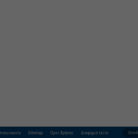
πικοινωνία
Sitemap
Οροι Χρήσης
Διαφημιστείτε
Είσο