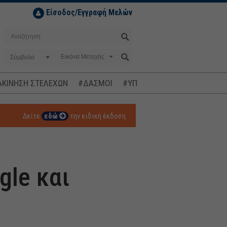
Είσοδος/Εγγραφή Μελών
Σύμβολο
ΚΙΝΗΣΗ ΣΤΕΛΕΧΩΝ
#ΔΑΣΜΟΙ
#ΥΠΟΚΛΟΠΕΣ
#ΠΛΗΘΩΡΙΣΜ
Δείτε
εδώ
την ειδική έκδοση
gle και