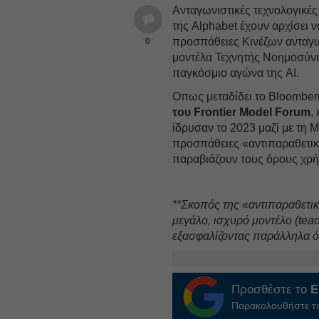
Ανταγωνιστικές τεχνολογικές
της Alphabet έχουν αρχίσει 
προσπάθειες Κινέζων ανταγ
0
μοντέλα Τεχνητής Νοημοσύνη
παγκόσμιο αγώνα της AI.
Οπως μεταδίδει το Bloomberg
του Frontier Model Forum
,
ίδρυσαν το 2023 μαζί με τη M
προσπάθειες «αντιπαραθετικής
παραβιάζουν τους όρους χρή
**Σκοπός της «αντιπαραθετικ
μεγάλο, ισχυρό μοντέλο (teac
εξασφαλίζοντας παράλληλα ότι
Προσθέστε το
E
Παρακολουθήστε τις