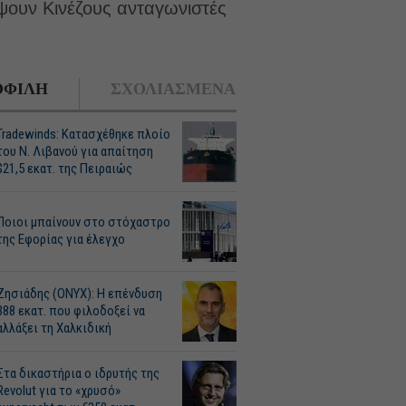
ψουν Κινέζους ανταγωνιστές
ΦΙΛΗ
ΣΧΟΛΙΑΣΜΕΝΑ
Tradewinds: Κατασχέθηκε πλοίο
του Ν. Λιβανού για απαίτηση
$21,5 εκατ. της Πειραιώς
Ποιοι μπαίνουν στο στόχαστρο
της Εφορίας για έλεγχο
Ζησιάδης (ONYX): Η επένδυση
388 εκατ. που φιλοδοξεί να
αλλάξει τη Χαλκιδική
Στα δικαστήρια ο ιδρυτής της
Revolut για το «χρυσό»