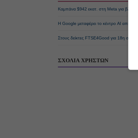
Καμπάνα $942 εκατ. στη Meta για βλάβη σ
Η Google μεταφέρει το κέντρο AI από το Λ
Στους δείκτες FTSE4Good για 18η συνεχ
ΣΧΟΛΙΑ ΧΡΗΣΤΩΝ