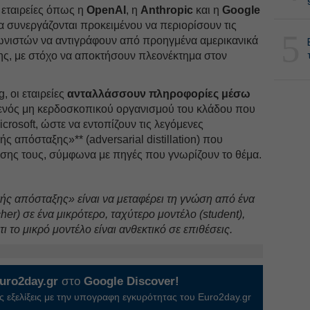
 εταιρείες όπως η
OpenAI
, η
Anthropic
και η
Google
να συνεργάζονται προκειμένου να περιορίσουν τις
5
ωνιστών να αντιγράφουν από προηγμένα αμερικανικά
ς, με στόχο να αποκτήσουν πλεονέκτημα στον
, οι εταιρείες
ανταλλάσσουν πληροφορίες μέσω
 ενός μη κερδοσκοπικού οργανισμού του κλάδου που
icrosoft, ώστε να εντοπίζουν τις λεγόμενες
 απόσταξης»** (adversarial distillation) που
σης τους, σύμφωνα με πηγές που γνωρίζουν το θέμα.
ής απόσταξης» είναι να μεταφέρει τη γνώση από ένα
her) σε ένα μικρότερο, ταχύτερο μοντέλο (student),
 το μικρό μοντέλο είναι ανθεκτικό σε επιθέσεις.
uro2day.gr
στο
Google Discover!
 εξελίξεις με την υπογραφη εγκυρότητας του Euro2day.gr