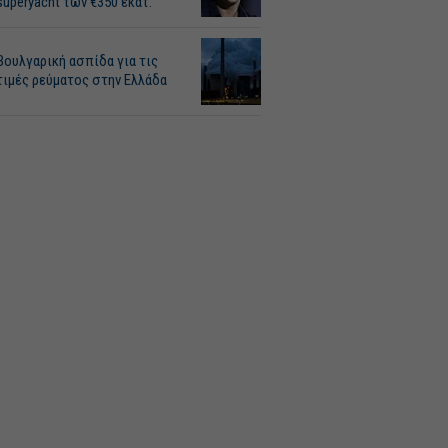
superyacht των €350 εκατ.
Βουλγαρική ασπίδα για τις
τιμές ρεύματος στην Ελλάδα