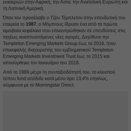
ευκαιριών στην Αφρική, την Ασία, την Ανατολική Ευρώπη και
τη Λατινική Αμερική.
Όταν τον προσέλαβε ο Τζον Τέμπλετον στην επενδυτική του
εταιρεία το
1987
, ο Μόμπιους ίδρυσε ένα από τα πρώτα
αμοιβαία κεφάλαια που επικεντρώθηκαν σε επενδύσεις στις
ταχέως αναπτυσσόμενες νέες αγορές. Διηύθυνε την
Templeton Emerging Markets Group έως το 2016, ήταν
επικεφαλής διαχειριστής του εμβληματικού Templeton
Emerging Markets Investment Trust έως το 2015 και
αποσύρθηκε τον Ιανουάριο του 2018.
Από το 1989 μέχρι τη συνταξιοδότησή του, το κλειστού
τύπου fund απέδιδε κατά μέσο όρο 13,4% ετησίως,
σύμφωνα με το Morningstar Direct.