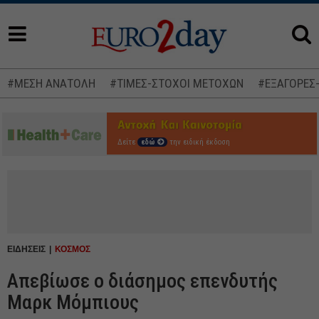
#ΜΕΣΗ ΑΝΑΤΟΛΗ
#ΤΙΜΕΣ-ΣΤΟΧΟΙ ΜΕΤΟΧΩΝ
#ΕΞΑΓΟΡΕΣ
Δείτε
εδώ
την ειδική έκδοση
ΕΙΔΗΣΕΙΣ
ΚΟΣΜΟΣ
Aπεβίωσε ο διάσημος επενδυτής
Μαρκ Μόμπιους