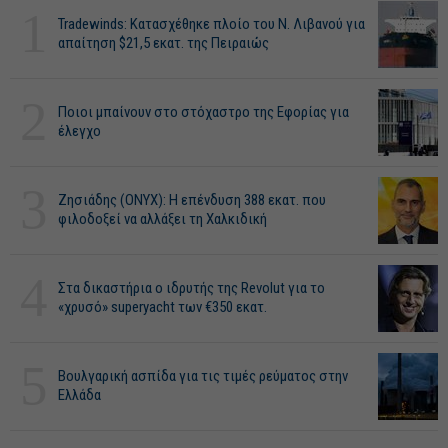
1
Tradewinds: Κατασχέθηκε πλοίο του Ν. Λιβανού για
απαίτηση $21,5 εκατ. της Πειραιώς
2
Ποιοι μπαίνουν στο στόχαστρο της Εφορίας για
έλεγχο
3
Ζησιάδης (ONYX): Η επένδυση 388 εκατ. που
φιλοδοξεί να αλλάξει τη Χαλκιδική
4
Στα δικαστήρια ο ιδρυτής της Revolut για το
«χρυσό» superyacht των €350 εκατ.
5
Βουλγαρική ασπίδα για τις τιμές ρεύματος στην
Ελλάδα