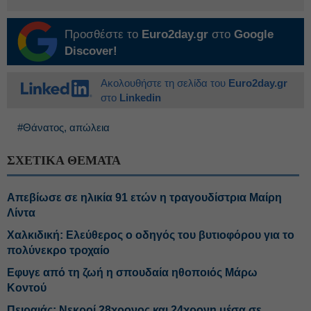
Προσθέστε το
Euro2day.gr
στο
Google
Discover!
Ακολουθήστε τη σελίδα του
Euro2day.gr
στο
Linkedin
#Θάνατος, απώλεια
ΣΧΕΤΙΚΑ ΘΕΜΑΤΑ
Απεβίωσε σε ηλικία 91 ετών η τραγουδίστρια Μαίρη
Λίντα
Χαλκιδική: Ελεύθερος ο οδηγός του βυτιοφόρου για το
πολύνεκρο τροχαίο
Εφυγε από τη ζωή η σπουδαία ηθοποιός Μάρω
Κοντού
Πειραιάς: Νεκροί 28χρονος και 24χρονη μέσα σε