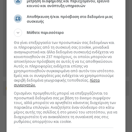
μέτρηση διαφήμισης και περιεχομένου, έρευνα
κοινού και ανάπτυξη υπηρεσιών
Αποθήκευση ή/και πρόσβαση στα δεδομένα μιας
συσκευής
Μάθετε περισσότερα
Θα γίνει επεξεργασία των προσωπικών σας δεδομένων και
οι πληροφορίες από τη συσκευή σας (cookie, μοναδικά
αναγνωριστικά και άλλα δεδομένα συσκευής) ενδέχεται να
κοινοποιηθούν σε 237 παρόχους, οι οποίοι μπορούν να
αποκτήσουν πρόσβαση σε αυτές ή να τις αποθηκεύσουν.
Αυτές οι πληροφορίες ενδέχεται επίσης να
χρησιμοποιηθούν συγκεκριμένα από αυτόν τον ιστότοπο.
Εμείς και οι συνεργάτες μας ενδέχεται να χρησιμοποιούμε
ακριβή δεδομένα γεωγραφικής τοποθεσίας.
Λίστα
συνεργατών.
Προσθέστε το euro2day.gr στο Discover
Ορισμένοι προμηθευτές μπορεί να επεξεργάζονται τα
προσωπικά δεδομένα σας με βάση το έννομο συμφέρον
τους, αλλά μπορείτε να αρνηθείτε κάνοντας διαχείριση των
παρακάτω επιλογών. Αναζητήστε έναν σύνδεσμο στο κάτω
μέρος αυτής της σελίδας ή στο μενού του ιστοτόπου, για να
διαχειριστείτε ή να ανακαλέσετε τη συναίνεσή σας στις
ρυθμίσεις απορρήτου και cookie.