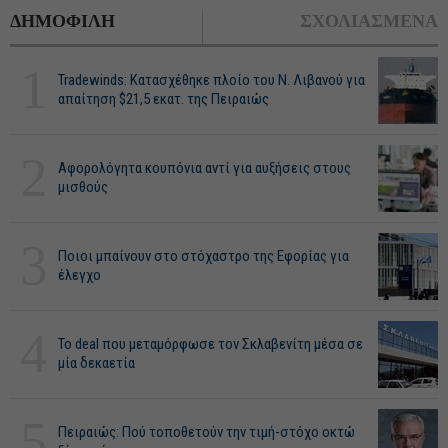
ΔΗΜΟΦΙΛΗ
ΣΧΟΛΙΑΣΜΕΝΑ
1
Tradewinds: Κατασχέθηκε πλοίο του Ν. Λιβανού για
απαίτηση $21,5 εκατ. της Πειραιώς
2
Αφορολόγητα κουπόνια αντί για αυξήσεις στους
μισθούς
3
Ποιοι μπαίνουν στο στόχαστρο της Εφορίας για
έλεγχο
4
Το deal που μεταμόρφωσε τον Σκλαβενίτη μέσα σε
μία δεκαετία
5
Πειραιώς: Πού τοποθετούν την τιμή-στόχο οκτώ