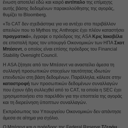
ένωση αποτελεί εδώ και καιρό
αντίπαλο
της επίμαχης
αυτής βάσης δεδομένων παρακολούθησης της αγοράς,
θυμίζει το Bloomberg.
«Το CAT δεν σχεδιάστηκε για να αντέχει στο περιβάλλον
απειλών που το Mythos της Anthropic έχει πλέον καταστήσει
πραγματικό
», έγραψε ο πρόεδρος της ASA
Κρις Ιακοβέλα
σε επιστολή προς τον υπουργό Οικονομικών των ΗΠΑ
Σκοτ
Μπέσεντ
, ο οποίος είναι επίσης πρόεδρος του Financial
Stability Oversight Council.
Η ASA ζήτησε από τον Μπέσεντ να αναστείλει άμεσα τη
συλλογή προσωπικών στοιχείων ταυτότητας ιδιωτών
επενδυτών στη βάση δεδομένων. Παράλληλα, κάλεσε στην
καταστροφή
των προσωπικών δεδομένων συναλλαγών
που έχουν ήδη συλλεχθεί από το CAT, τα οποία η SEC έχει
χρησιμοποιήσει στο παρελθόν για την εποπτεία της αγοράς
και τη διερεύνηση ύποπτων συναλλαγών.
Εκπρόσωπος του Υπουργείου Οικονομικών δεν απάντησε
άμεσα σε αίτημα για σχόλιο.
Ο Μπέσεντ και ο πρόεδρος της Federal Reserve
Τζερόμ