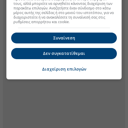
τους, αλλά μπορείτε να αρνηθείτε κάνοντας διαχείριση των
παρακάτω επιλογών. Αναζητήστε έναν σύνδεσμο στο κάτω
μέρος αυτής της σελίδας ή στο μενού του ιστοτόπου, για να
διαχειριστείτε ή να ανακαλέσετε τη συναίνεσή σας στις
ρυθμίσεις απορρήτου και cookie.
Συναίνεση
Δεν συγκατατίθεμαι
Διαχείριση επιλογών