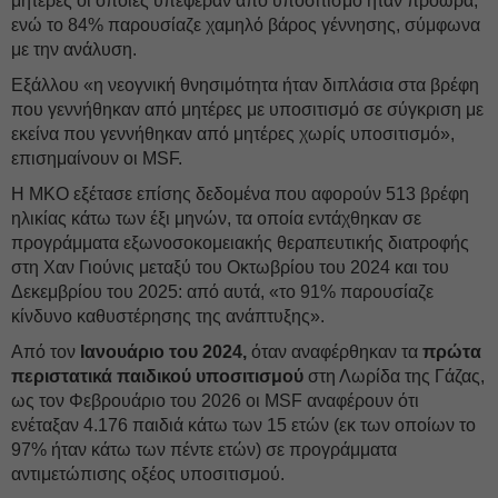
μητέρες οι οποίες υπέφεραν από υποσιτισμό ήταν πρόωρα,
ενώ το 84% παρουσίαζε χαμηλό βάρος γέννησης, σύμφωνα
με την ανάλυση.
Εξάλλου «η νεογνική θνησιμότητα ήταν διπλάσια στα βρέφη
που γεννήθηκαν από μητέρες με υποσιτισμό σε σύγκριση με
εκείνα που γεννήθηκαν από μητέρες χωρίς υποσιτισμό»,
επισημαίνουν οι MSF.
Η ΜΚΟ εξέτασε επίσης δεδομένα που αφορούν 513 βρέφη
ηλικίας κάτω των έξι μηνών, τα οποία εντάχθηκαν σε
προγράμματα εξωνοσοκομειακής θεραπευτικής διατροφής
στη Χαν Γιούνις μεταξύ του Οκτωβρίου του 2024 και του
Δεκεμβρίου του 2025: από αυτά, «το 91% παρουσίαζε
κίνδυνο καθυστέρησης της ανάπτυξης».
Από τον
Ιανουάριο του 2024,
όταν αναφέρθηκαν τα
πρώτα
περιστατικά παιδικού υποσιτισμού
στη Λωρίδα της Γάζας,
ως τον Φεβρουάριο του 2026 οι MSF αναφέρουν ότι
ενέταξαν 4.176 παιδιά κάτω των 15 ετών (εκ των οποίων το
97% ήταν κάτω των πέντε ετών) σε προγράμματα
αντιμετώπισης οξέος υποσιτισμού.