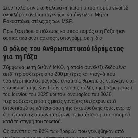
Στον παλαιστινιακό θύλακα «η κρίση υποσιτισμού είναι εξ
ολοκλήρου ανθρωπογενής», κατήγγειλε η Μέρσι
Ροκασπάνα, στέλεχος των MSF.
Πριν ξεσπάσει ο πόλεμος «ο υποσιτισμός στη Γάζα ήταν
ουσιαστικά ανύπαρκτος», υπογράμμισε η ίδια.
Ο ρόλος του Ανθρωπιστικού Ιδρύματος
για τη Γάζα
Σύμφωνα με τη διεθνή ΜΚΟ, η οποία συνέλεξε δεδομένα
από περισσότερες από 200 μητέρες και νεογνά που
νοσηλεύτηκαν σε μονάδες εντατικής θεραπείας νεογνών στα
νοσοκομεία της Χαν Γιούνις και της πόλης της Γάζας μεταξύ
του Ιουνίου του 2025 και του Ιανουαρίου του 2026,
περισσότερες από τις μισές γυναίκες υπέφεραν από
υποσιτισμό σε κάποια φάση της εγκυμοσύνης τους, ενώ το
ένα τέταρτο εξ αυτών παρέμενε σε κατάσταση υποσιτισμού
κατά τη στιγμή του τοκετού.
Ως συνέπεια, το 90% των βρεφών που γεννήθηκαν από