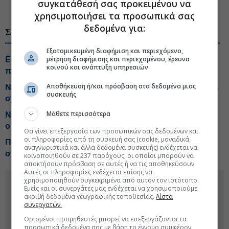
συγκατάθεσή σας προκειμένου να
#Σύγκρουση Παλαιστινίων - Ισραηλινών
χρησιμοποιήσει τα προσωπικά σας
δεδομένα για:
ΣΧΕΤΙΚΑ ΘΕΜΑΤΑ
Εξατομικευμένη διαφήμιση και περιεχόμενο,
μέτρηση διαφήμισης και περιεχομένου, έρευνα
Επιχειρήσεις του ισραηλινού στρατού σε
κοινού και ανάπτυξη υπηρεσιών
παλαιστινιακό προσφυγικό καταυλισμό
Αποθήκευση ή/και πρόσβαση στα δεδομένα μιας
Νετανιάχου: Το Ισραήλ δεν αποδέχθηκε το αμερικανικό
συσκευής
σχέδιο για τη Γάζα
Μάθετε περισσότερα
Νέες ισραηλινές επιθέσεις στη Γάζα, στους 15 νεκρούς
ο απολογισμός
Θα γίνει επεξεργασία των προσωπικών σας δεδομένων και
οι πληροφορίες από τη συσκευή σας (cookie, μοναδικά
Ποιο είναι το σχέδιο Τραμπ για τη νέα διακυβέρνηση
αναγνωριστικά και άλλα δεδομένα συσκευής) ενδέχεται να
στη Γάζα
κοινοποιηθούν σε 237 παρόχους, οι οποίοι μπορούν να
αποκτήσουν πρόσβαση σε αυτές ή να τις αποθηκεύσουν.
Αυτές οι πληροφορίες ενδέχεται επίσης να
χρησιμοποιηθούν συγκεκριμένα από αυτόν τον ιστότοπο.
Εμείς και οι συνεργάτες μας ενδέχεται να χρησιμοποιούμε
ακριβή δεδομένα γεωγραφικής τοποθεσίας.
Λίστα
συνεργατών.
Ορισμένοι προμηθευτές μπορεί να επεξεργάζονται τα
προσωπικά δεδομένα σας με βάση το έννομο συμφέρον