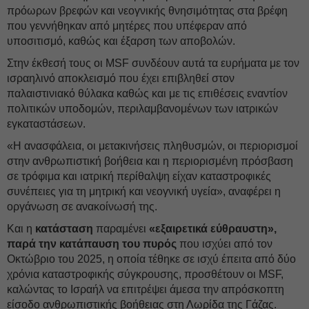
πρόωρων βρεφών και νεογνικής θνησιμότητας στα βρέφη
που γεννήθηκαν από μητέρες που υπέφεραν από
υποσιτισμό, καθώς και έξαρση των αποβολών.
Στην έκθεσή τους οι MSF συνδέουν αυτά τα ευρήματα με τον
ισραηλινό αποκλεισμό που έχει επιβληθεί στον
παλαιστινιακό θύλακα καθώς και με τις επιθέσεις εναντίον
πολιτικών υποδομών, περιλαμβανομένων των ιατρικών
εγκαταστάσεων.
«Η ανασφάλεια, οι μετακινήσεις πληθυσμών, οι περιορισμοί
στην ανθρωπιστική βοήθεια και η περιορισμένη πρόσβαση
σε τρόφιμα και ιατρική περίθαλψη είχαν καταστροφικές
συνέπειες για τη μητρική και νεογνική υγεία», αναφέρει η
οργάνωση σε ανακοίνωσή της.
Και η
κατάσταση
παραμένει
«εξαιρετικά εύθραυστη»,
παρά την κατάπαυση του πυρός
που ισχύει από τον
Οκτώβριο του 2025, η οποία τέθηκε σε ισχύ έπειτα από δύο
χρόνια καταστροφικής σύγκρουσης, προσθέτουν οι MSF,
καλώντας το Ισραήλ να επιτρέψει άμεσα την απρόσκοπτη
είσοδο ανθρωπιστικής βοήθειας στη Λωρίδα της Γάζας.