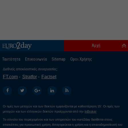
Αρχή
Ταυτότητα
Επικοινωνία
Sitemap
Οροι Χρήσης
Διεθνείς αποκλειστικές συνεργασίες:
FT.com
Stratfor
Factset
Οι τιμές των μετοχών και των δεικτών εμφανίζονται με καθυστέρηση 15’. Οι τιμές των
μετοχών και των ελληνικών δεικτών προέρχονται από την
InBroker
Το σύνολο του περιεχομένου και των υπηρεσιών του euro2day διατίθεται στους
επισκέπτες για προσωπική χρήση. Απαγορεύεται η χρήση και η επαναδημοσίευσή του