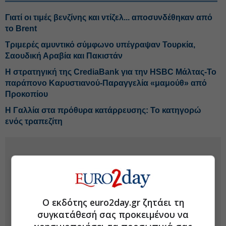
Γιατί οι τιμές βενζίνης και ντίζελ... αποσυνδέθηκαν από
το Brent
Τριμερές αμυντικό σύμφωνο υπέγραψαν Τουρκία,
Σαουδική Αραβία και Πακιστάν
Η στρατηγική της CrediaBank για την HSBC Μάλτας-Το
παράπονο Καρυστιανού-Παραγγελία «μαμούθ» από
Προκοπίου
Η Γαλλία στα πρόθυρα κατάρρευσης: Το κατηγορώ
ενός τραπεζίτη
Ο εκδότης euro2day.gr ζητάει τη
συγκατάθεσή σας προκειμένου να