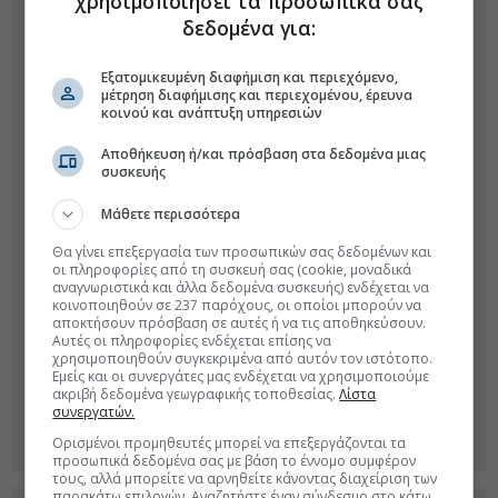
χρησιμοποιήσει τα προσωπικά σας
δεδομένα για:
Εξατομικευμένη διαφήμιση και περιεχόμενο,
μέτρηση διαφήμισης και περιεχομένου, έρευνα
κοινού και ανάπτυξη υπηρεσιών
Αποθήκευση ή/και πρόσβαση στα δεδομένα μιας
συσκευής
Μάθετε περισσότερα
Θα γίνει επεξεργασία των προσωπικών σας δεδομένων και
οι πληροφορίες από τη συσκευή σας (cookie, μοναδικά
αναγνωριστικά και άλλα δεδομένα συσκευής) ενδέχεται να
κοινοποιηθούν σε 237 παρόχους, οι οποίοι μπορούν να
αποκτήσουν πρόσβαση σε αυτές ή να τις αποθηκεύσουν.
Αυτές οι πληροφορίες ενδέχεται επίσης να
χρησιμοποιηθούν συγκεκριμένα από αυτόν τον ιστότοπο.
Εμείς και οι συνεργάτες μας ενδέχεται να χρησιμοποιούμε
ακριβή δεδομένα γεωγραφικής τοποθεσίας.
Λίστα
συνεργατών.
Ορισμένοι προμηθευτές μπορεί να επεξεργάζονται τα
προσωπικά δεδομένα σας με βάση το έννομο συμφέρον
τους, αλλά μπορείτε να αρνηθείτε κάνοντας διαχείριση των
παρακάτω επιλογών. Αναζητήστε έναν σύνδεσμο στο κάτω