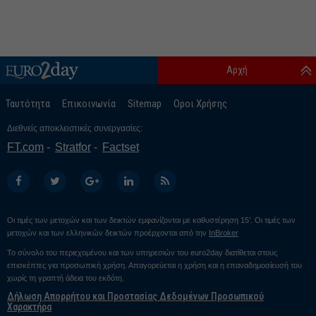
Αρχή
Ταυτότητα
Επικοινωνία
Sitemap
Οροι Χρήσης
Διεθνείς αποκλειστικές συνεργασίες:
FT.com
Stratfor
Factset
Οι τιμές των μετοχών και των δεικτών εμφανίζονται με καθυστέρηση 15’. Οι τιμές των
μετοχών και των ελληνικών δεικτών προέρχονται από την
InBroker
Το σύνολο του περιεχομένου και των υπηρεσιών του euro2day διατίθεται στους
επισκέπτες για προσωπική χρήση. Απαγορεύεται η χρήση και η επαναδημοσίευσή του
χωρίς τη γραπτή άδεια του εκδότη.
Δήλωση Απορρήτου και Προστασίας Δεδομένων Προσωπικού
Χαρακτήρα